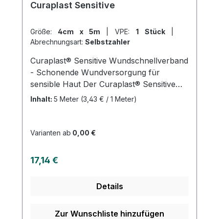
Curaplast Sensitive
Größe:
4cm x 5m
|
VPE:
1 Stück
|
Abrechnungsart:
Selbstzahler
Curaplast® Sensitive Wundschnellverband
- Schonende Wundversorgung für
sensible Haut Der Curaplast® Sensitive
Wundschnellverband ist ein hochwertiger
Inhalt:
5 Meter
(3,43 € / 1 Meter)
Verband zur Versorgung kleiner
Verletzungen. Das Trägermaterial besteht
aus 100% Polyester und ist mit einem
Varianten ab
0,00 €
hautfreundlichen Polyacrylatklebstoff
beschichtet, der frei von Kolophonium
Regulärer Preis:
17,14 €
und Kolophoniumderivaten ist. Das
Wundkissen besteht aus Viskose,
Details
Polypropylen/Polyethylen und einer
Netzfolie aus Polyethylen. Der Verband ist
weich, anschmiegsam und leicht
Zur Wunschliste hinzufügen