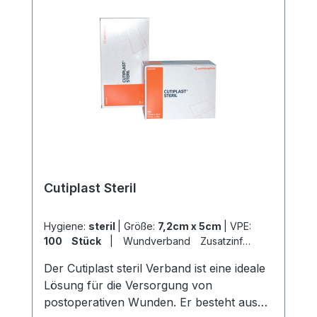
Cutiplast Steril
Hygiene:
steril
|
Größe:
7,2cm x 5cm
|
VPE:
100 Stück
|
Wundverband Zusatzinfo:
Wundauflage 4cm x 2,7cm
|
Der Cutiplast steril Verband ist eine ideale
Abrechnungsart:
Selbstzahler
Lösung für die Versorgung von
postoperativen Wunden. Er besteht aus