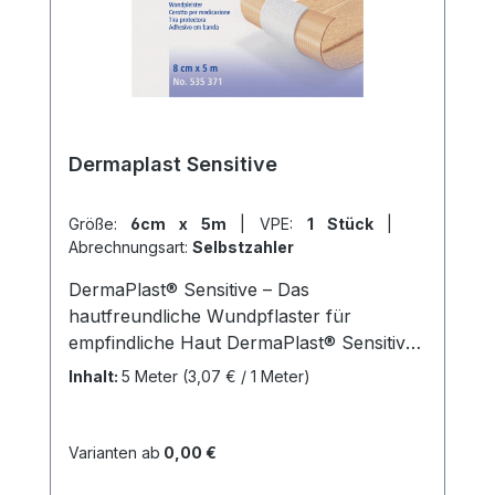
Dermaplast Sensitive
Größe:
6cm x 5m
|
VPE:
1 Stück
|
Abrechnungsart:
Selbstzahler
DermaPlast® Sensitive – Das
hautfreundliche Wundpflaster für
empfindliche Haut DermaPlast® Sensitive
ist ein hochwertiges, hautfreundliches
Inhalt:
5 Meter
(3,07 € / 1 Meter)
Wundpflaster aus weichem Vlies. Es ist
besonders sanft und anschmiegsam und
eignet sich ideal für empfindliche Haut.
Varianten ab
0,00 €
Das Wundpflaster ist luftdurchlässig und