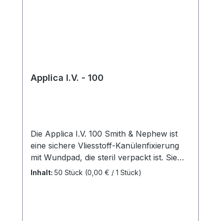
Applica I.V. - 100
Die Applica I.V. 100 Smith & Nephew ist
eine sichere Vliesstoff-Kanülenfixierung
mit Wundpad, die steril verpackt ist. Sie
bietet eine Vielzahl von Eigenschaften, um
Inhalt:
50 Stück
(0,00 € / 1 Stück)
die Anwendung sicher und komfortabel
zu gestalten. Eigenschaften:
Hautfreundlicher Polyacrylatkleber: Der
verwendete Kleber ist hautfreundlich und