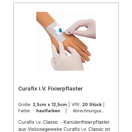
und ermöglicht somit eine flexible
Verbandfixierung. Die einfache und
schnelle Fixierung macht es auch ideal
zur Befestigung von Drainagen,
Kathetern, Sonden und
Messinstrumenten. Verwenden Sie
Curafix® H für eine sichere und flexible
Verbandfixierung an verbandtechnisch
schwierigen Körperstellen. Weitere
Informationen des Herstellers Kaufen Sie
jetzt Curafix H online bei uns und
profitieren Sie von unserem schnellen
Curafix i.V. Fixierpflaster
Versand und unserem hervorragenden
Kundenservice.
Größe:
2,5cm x 12,5cm
|
VPE:
20 Stück
|
Farbe:
hautfarben
|
Abrechnungsart:
Selbstzahler
Curafix i.v. Classic - Kanülenfixierpflaster
aus Viskosegewebe Curafix i.v. Classic ist