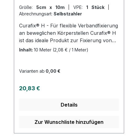
Größe:
5cm x 10m
|
VPE:
1 Stück
|
Abrechnungsart:
Selbstzahler
Curafix® H - Für flexible Verbandfixierung
an beweglichen Körperstellen Curafix® H
ist das ideale Produkt zur Fixierung von
Wundauflagen an stark bewegten
Inhalt:
10 Meter
(2,08 € / 1 Meter)
Körperstellen, wie z.B. an Gelenken oder
am Hals. Durch seine Dehnbarkeit passt
es sich perfekt an die Konturen des
Varianten ab
0,00 €
Körpers an. Das hautfreundliche
Fixiervlies besteht aus weißem Polyester-
Regulärer Preis:
20,83 €
Vliesstoff und einer Polyurethanmembran
mit hautfreundlichem Polyacrylatkleber
Details
(ohne Kolophonium- und
Kolophoniumderivat). Curafix® H ist luft-
und wasserdampfdurchlässig,
Zur Wunschliste hinzufügen
hautverträglich und angenehm zu tragen.
Es ist sowohl quer- als auch längsdehnbar