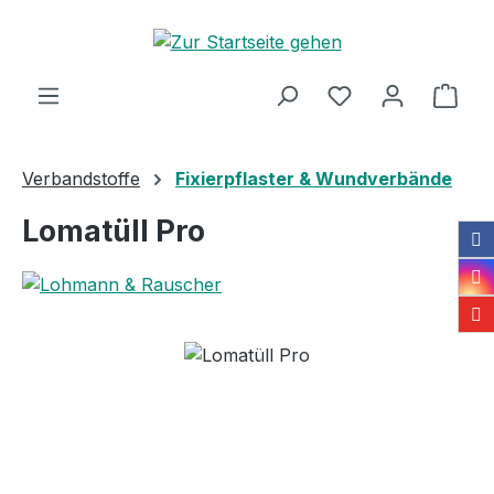
Zum Hauptinhalt springen
Ware
Verbandstoffe
Fixierpflaster & Wundverbände
Lomatüll Pro
Bildergalerie überspringen