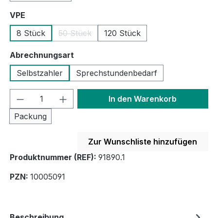
auswählen
VPE
8 Stück
50 Stück
120 Stück
(Diese Option ist zurzeit nicht verfügbar.)
auswählen
Abrechnungsart
Selbstzahler
Sprechstundenbedarf
Produkt Anzahl: Gib den gewünschten We
In den Warenkorb
Packung
Zur Wunschliste hinzufügen
Produktnummer (REF):
91890.1
PZN:
10005091
Beschreibung