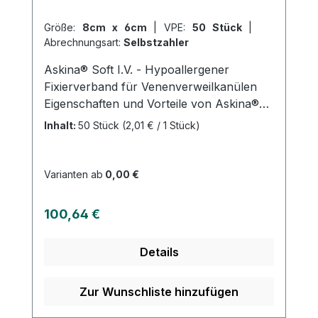
steril verpackt, um die hygienische
Größe:
8cm x 6cm
|
VPE:
50 Stück
|
Anwendung sicherzustellen. Weitere
Abrechnungsart:
Selbstzahler
Informationen des Herstellers Kaufen Sie
jetzt Applica I.V. - 100 online bei uns und
Askina® Soft I.V. - Hypoallergener
profitieren Sie von unserem schnellen
Fixierverband für Venenverweilkanülen
Versand und unserem hervorragenden
Eigenschaften und Vorteile von Askina®
Kundenservice.
Soft I.V.: Hoher Tragekomfort dank
Inhalt:
50 Stück
(2,01 € / 1 Stück)
elastischem und atmungsaktivem
Vliesmaterial Sterile Wundauflage, die
Flüssigkeiten aufnimmt Separater
Varianten ab
0,00 €
Mehrschichttupfer zur Polsterung des
Kanülenkörpers Hypoallergener Kleber
Regulärer Preis:
100,64 €
mit zuverlässiger Haftkraft Vermeidet
Verkleben an der Punktionsstelle
Details
Zur Wunschliste hinzufügen