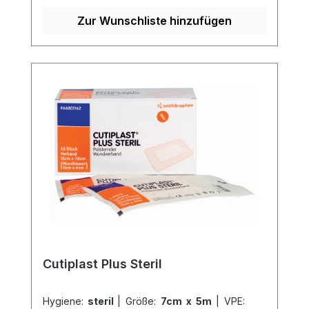
atmungsaktiv und kann individuell
zugeschnitten werden. Der
Zur Wunschliste hinzufügen
hautfreundliche Polyacrylatkleber sorgt
für einen sicheren Halt und ist besonders
gut verträglich für die Haut. Weitere
Informationen des Herstellers Kaufen Sie
jetzt Cutiplast online bei uns und
profitieren Sie von unserem schnellen
Versand und unserem hervorragenden
Kundenservice.
Cutiplast Plus Steril
Hygiene:
steril
|
Größe:
7cm x 5m
|
VPE: