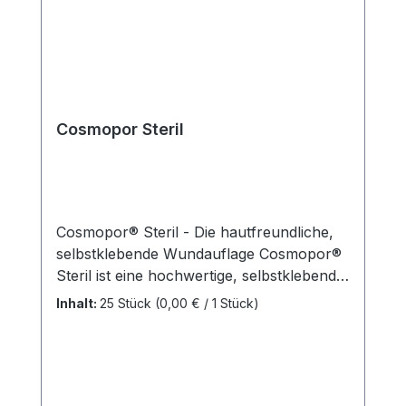
hervorragenden Kundenservice.
Cosmopor Steril
Cosmopor® Steril - Die hautfreundliche,
selbstklebende Wundauflage Cosmopor®
Steril ist eine hochwertige, selbstklebende
Wundauflage aus weichem Trägervlies.
Inhalt:
25 Stück
(0,00 € / 1 Stück)
Das Wundkissen verfügt über eine nicht-
adhärente Mikrogitterschicht als
Wundkontaktschicht, die eine schnelle
Ableitung von Exsudat ermöglicht. Dank
des hypoallergenen Polyacrylat-Klebers