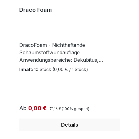
Draco Foam
DracoFoam - Nichthaftende
Schaumstoffwundauflage
Anwendungsbereiche: Dekubitus,
Diabetisches Fußsyndrom, Ulcus cruris,
Inhalt:
10 Stück
(0,00 € / 1 Stück)
Sekundäre Wundheilungsstörung,
Spalthautentnahmen, Verbrennungen bis
zum 2. Grad, Schürfwunden,
postoperative Wunden, chronische
Wunden Wundumgebung: Intakt, nicht
Regulärer Preis:
Verkaufspreis:
Ab
0,00 €
71,16 €
(100% gespart)
intakt, empfindlich/fragil, mazeriert
Wundstadium: Fibrinbelag, Nekrose,
Details
Granulation Wundheilungsphase:
Exsudationsphase, Granulationsphase