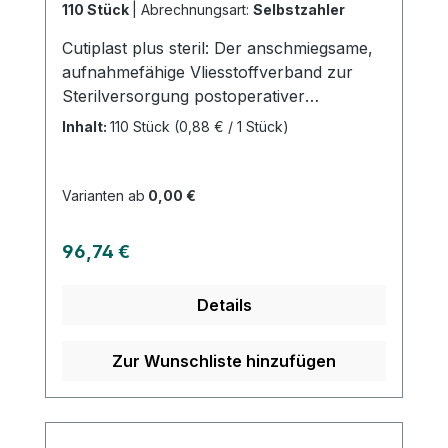
110 Stück
|
Abrechnungsart:
Selbstzahler
Cutiplast plus steril: Der anschmiegsame,
aufnahmefähige Vliesstoffverband zur
Sterilversorgung postoperativer
Wunden.Dieses Produkt bietet zahlreiche
Inhalt:
110 Stück
(0,88 € / 1 Stück)
Vorteile: Es ist weich und anschmiegsam,
bietet sicheren Halt auch an schwierigen
Körperstellen, ist atmungsaktiv und
Varianten ab
0,00 €
verfügt über einen hautfreundlichen
Polyacrylatkleber. Vertrauen Sie auf
Regulärer Preis:
96,74 €
CUTIPLAST ◊ PLUS STERIL für eine
optimale Versorgung Ihrer Wunden nach
Details
der Operation. Weitere Informationen des
Herstellers Kaufen Sie jetzt Cutiplast plus
steril online bei uns und profitieren Sie
Zur Wunschliste hinzufügen
von unserem schnellen Versand und
unserem hervorragenden Kundenservice.