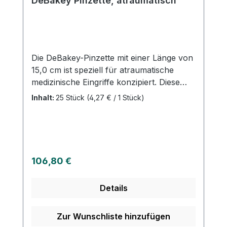
DeBakey Pinzette, atraumatisch
Die DeBakey-Pinzette mit einer Länge von
15,0 cm ist speziell für atraumatische
medizinische Eingriffe konzipiert. Diese
hochwertige Pinzette ist ein
Inhalt:
25 Stück
(4,27 € / 1 Stück)
unverzichtbares Instrument in der
Chirurgie und anderen medizinischen
Bereichen, das für die schonende
Handhabung von Gewebe und Organen
entwickelt wurde. Atraumatische Spitzen
Regulärer Preis:
106,80 €
für die schonende Behandlung von
Gewebe. 15,0 cm Länge für optimale
Details
Handhabung und Präzision. Ideal für den
Einsatz in der Chirurgie, Mikrochirurgie
und anderen feinen medizinischen
Zur Wunschliste hinzufügen