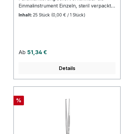
Einmalinstrument Einzeln, steril verpackt
Risiken durch Kreuzkontaminationen sind
Inhalt:
25 Stück
(0,00 € / 1 Stück)
ausgeschlossen Keine Dokumentation
und Wiederaufbereitung Einfache
Entsorgung Weitere Informationen des
Herstellers
Regulärer Preis:
Ab
51,34 €
Details
Rabatt
%