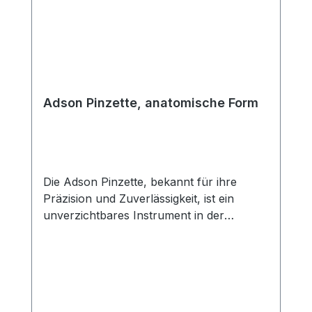
Verpackungseinheit: 25 Stück Hersteller:
Entrhal Sterilisierbar: Ja Rechtliche
Hinweise CE-Kennzeichnung:
Medizinprodukt gemäß MDR (EU)
2017/745 Risikoklasse: Klasse I
(Medizinprodukt, nicht invasiv) Nur durch
Adson Pinzette, anatomische Form
geschultes medizinisches Fachpersonal zu
verwenden Vor Gebrauch reinigen und
sterilisieren
Die Adson Pinzette, bekannt für ihre
Präzision und Zuverlässigkeit, ist ein
unverzichtbares Instrument in der
medizinischen und chirurgischen Praxis.
Mit ihrer anatomischen Form und dem fein
gerieften Maul ermöglicht diese Pinzette
eine exzellente Handhabung und
Präzision bei der Arbeit. Anatomische