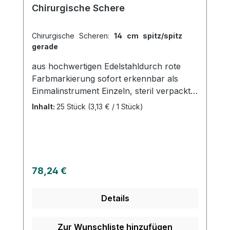
Chirurgische Schere
Chirurgische Scheren:
14 cm spitz/spitz
gerade
aus hochwertigen Edelstahldurch rote
Farbmarkierung sofort erkennbar als
Einmalinstrument Einzeln, steril verpackt
Risiken durch Kreuzkontaminationen sind
Inhalt:
25 Stück
(3,13 € / 1 Stück)
ausgeschlossen Keine Dokumentation
und Wiederaufbereitung Einfache
Entsorgung Weitere Informationen des
Herstellers
Regulärer Preis:
78,24 €
Details
Zur Wunschliste hinzufügen