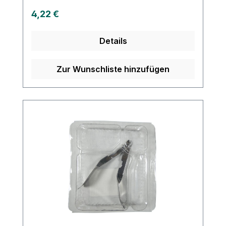
Regulärer Preis:
4,22 €
Details
Zur Wunschliste hinzufügen