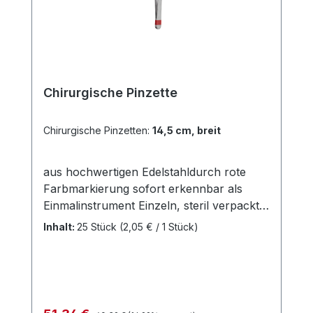
Chirurgische Pinzette
Chirurgische Pinzetten:
14,5 cm, breit
aus hochwertigen Edelstahldurch rote
Farbmarkierung sofort erkennbar als
Einmalinstrument Einzeln, steril verpackt
Risiken durch Kreuzkontaminationen sind
Inhalt:
25 Stück
(2,05 € / 1 Stück)
ausgeschlossen Keine Dokumentation
und Wiederaufbereitung Einfache
Entsorgung Weitere Informationen des
Herstellers
Regulärer Preis: