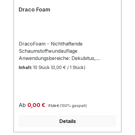
Draco Foam
DracoFoam - Nichthaftende
Schaumstoffwundauflage
Anwendungsbereiche: Dekubitus,
Diabetisches Fußsyndrom, Ulcus cruris,
Inhalt:
10 Stück
(0,00 € / 1 Stück)
Sekundäre Wundheilungsstörung,
Spalthautentnahmen, Verbrennungen bis
zum 2. Grad, Schürfwunden,
postoperative Wunden, chronische
Wunden Wundumgebung: Intakt, nicht
Regulärer Preis:
Verkaufspreis:
Ab
0,00 €
71,16 €
(100% gespart)
intakt, empfindlich/fragil, mazeriert
Wundstadium: Fibrinbelag, Nekrose,
Details
Granulation Wundheilungsphase:
Exsudationsphase, Granulationsphase