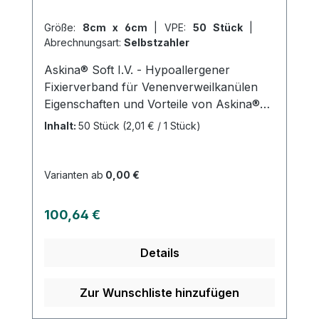
steril verpackt, um die hygienische
Größe:
8cm x 6cm
|
VPE:
50 Stück
|
Anwendung sicherzustellen. Weitere
Abrechnungsart:
Selbstzahler
Informationen des Herstellers Kaufen Sie
jetzt Applica I.V. - 100 online bei uns und
Askina® Soft I.V. - Hypoallergener
profitieren Sie von unserem schnellen
Fixierverband für Venenverweilkanülen
Versand und unserem hervorragenden
Eigenschaften und Vorteile von Askina®
Kundenservice.
Soft I.V.: Hoher Tragekomfort dank
Inhalt:
50 Stück
(2,01 € / 1 Stück)
elastischem und atmungsaktivem
Vliesmaterial Sterile Wundauflage, die
Flüssigkeiten aufnimmt Separater
Varianten ab
0,00 €
Mehrschichttupfer zur Polsterung des
Kanülenkörpers Hypoallergener Kleber
Regulärer Preis:
100,64 €
mit zuverlässiger Haftkraft Vermeidet
Verkleben an der Punktionsstelle
Details
Zur Wunschliste hinzufügen