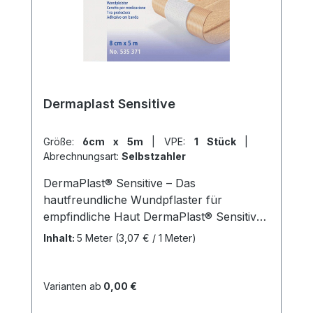
Dermaplast Sensitive
Größe:
6cm x 5m
|
VPE:
1 Stück
|
Abrechnungsart:
Selbstzahler
DermaPlast® Sensitive – Das
hautfreundliche Wundpflaster für
empfindliche Haut DermaPlast® Sensitive
ist ein hochwertiges, hautfreundliches
Inhalt:
5 Meter
(3,07 € / 1 Meter)
Wundpflaster aus weichem Vlies. Es ist
besonders sanft und anschmiegsam und
eignet sich ideal für empfindliche Haut.
Varianten ab
0,00 €
Das Wundpflaster ist luftdurchlässig und