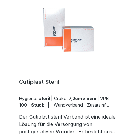
Cutiplast Steril
Hygiene:
steril
|
Größe:
7,2cm x 5cm
|
VPE:
100 Stück
|
Wundverband Zusatzinfo:
Wundauflage 4cm x 2,7cm
|
Der Cutiplast steril Verband ist eine ideale
Abrechnungsart:
Selbstzahler
Lösung für die Versorgung von
postoperativen Wunden. Er besteht aus