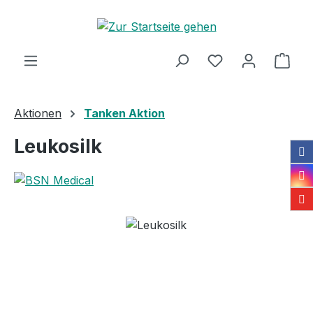
Zum Hauptinhalt springen
Ware
Aktionen
Tanken Aktion
Leukosilk
Bildergalerie überspringen