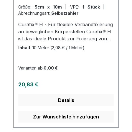
Größe:
5cm x 10m
|
VPE:
1 Stück
|
Abrechnungsart:
Selbstzahler
Curafix® H - Für flexible Verbandfixierung
an beweglichen Körperstellen Curafix® H
ist das ideale Produkt zur Fixierung von
Wundauflagen an stark bewegten
Inhalt:
10 Meter
(2,08 € / 1 Meter)
Körperstellen, wie z.B. an Gelenken oder
am Hals. Durch seine Dehnbarkeit passt
es sich perfekt an die Konturen des
Varianten ab
0,00 €
Körpers an. Das hautfreundliche
Fixiervlies besteht aus weißem Polyester-
Regulärer Preis:
20,83 €
Vliesstoff und einer Polyurethanmembran
mit hautfreundlichem Polyacrylatkleber
Details
(ohne Kolophonium- und
Kolophoniumderivat). Curafix® H ist luft-
und wasserdampfdurchlässig,
Zur Wunschliste hinzufügen
hautverträglich und angenehm zu tragen.
Es ist sowohl quer- als auch längsdehnbar