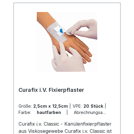
und ermöglicht somit eine flexible
Verbandfixierung. Die einfache und
schnelle Fixierung macht es auch ideal
zur Befestigung von Drainagen,
Kathetern, Sonden und
Messinstrumenten. Verwenden Sie
Curafix® H für eine sichere und flexible
Verbandfixierung an verbandtechnisch
schwierigen Körperstellen. Weitere
Informationen des Herstellers Kaufen Sie
jetzt Curafix H online bei uns und
profitieren Sie von unserem schnellen
Curafix i.V. Fixierpflaster
Versand und unserem hervorragenden
Kundenservice.
Größe:
2,5cm x 12,5cm
|
VPE:
20 Stück
|
Farbe:
hautfarben
|
Abrechnungsart:
Selbstzahler
Curafix i.v. Classic - Kanülenfixierpflaster
aus Viskosegewebe Curafix i.v. Classic ist