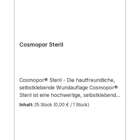
hervorragenden Kundenservice.
Cosmopor Steril
Cosmopor® Steril - Die hautfreundliche,
selbstklebende Wundauflage Cosmopor®
Steril ist eine hochwertige, selbstklebende
Wundauflage aus weichem Trägervlies.
Inhalt:
25 Stück
(0,00 € / 1 Stück)
Das Wundkissen verfügt über eine nicht-
adhärente Mikrogitterschicht als
Wundkontaktschicht, die eine schnelle
Ableitung von Exsudat ermöglicht. Dank
des hypoallergenen Polyacrylat-Klebers