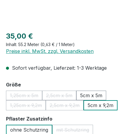
Regulärer Preis:
35,00 €
Inhalt:
55.2 Meter
(0,63 € / 1 Meter)
Preise inkl. MwSt. zzgl. Versandkosten
Sofort verfügbar, Lieferzeit: 1-3 Werktage
auswählen
Größe
1,25cm x 5m
2,5cm x 5m
5cm x 5m
(Diese Option ist zurzeit nicht verfügbar.)
(Diese Option ist zurzeit nicht verfügb
1,25cm x 9,2m
2,5cm x 9,2m
5cm x 9,2m
(Diese Option ist zurzeit nicht verfügbar.)
(Diese Option ist zurzeit nicht verfü
auswählen
Pflaster Zusatzinfo
ohne Schutzring
mit Schutzring
(Diese Option ist zurzeit nicht 