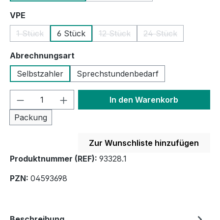
auswählen
VPE
1 Stück
6 Stück
12 Stück
24 Stück
(Diese Option ist zurzeit nicht verfügbar.)
(Diese Option ist zurzeit nicht ve
(Diese Option ist z
auswählen
Abrechnungsart
Selbstzahler
Sprechstundenbedarf
Produkt Anzahl: Gib den gewünschten We
In den Warenkorb
Packung
Zur Wunschliste hinzufügen
Produktnummer (REF):
93328.1
PZN:
04593698
Beschreibung