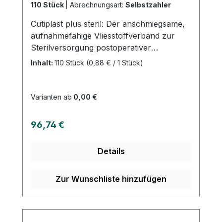
110 Stück
|
Abrechnungsart:
Selbstzahler
Cutiplast plus steril: Der anschmiegsame,
aufnahmefähige Vliesstoffverband zur
Sterilversorgung postoperativer
Wunden.Dieses Produkt bietet zahlreiche
Inhalt:
110 Stück
(0,88 € / 1 Stück)
Vorteile: Es ist weich und anschmiegsam,
bietet sicheren Halt auch an schwierigen
Körperstellen, ist atmungsaktiv und
Varianten ab
0,00 €
verfügt über einen hautfreundlichen
Polyacrylatkleber. Vertrauen Sie auf
Regulärer Preis:
96,74 €
CUTIPLAST ◊ PLUS STERIL für eine
optimale Versorgung Ihrer Wunden nach
Details
der Operation. Weitere Informationen des
Herstellers Kaufen Sie jetzt Cutiplast plus
steril online bei uns und profitieren Sie
Zur Wunschliste hinzufügen
von unserem schnellen Versand und
unserem hervorragenden Kundenservice.