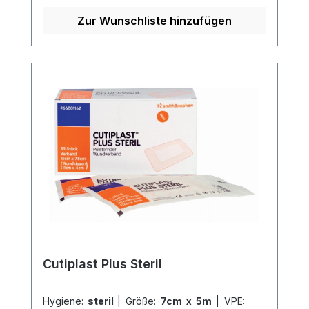
atmungsaktiv und kann individuell
zugeschnitten werden. Der
Zur Wunschliste hinzufügen
hautfreundliche Polyacrylatkleber sorgt
für einen sicheren Halt und ist besonders
gut verträglich für die Haut. Weitere
Informationen des Herstellers Kaufen Sie
jetzt Cutiplast online bei uns und
profitieren Sie von unserem schnellen
Versand und unserem hervorragenden
Kundenservice.
Cutiplast Plus Steril
Hygiene:
steril
|
Größe:
7cm x 5m
|
VPE: