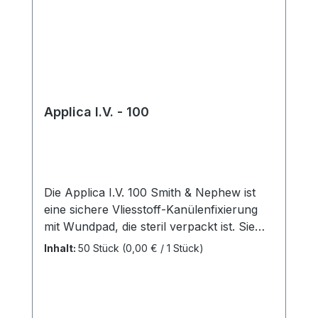
Applica I.V. - 100
Die Applica I.V. 100 Smith & Nephew ist
eine sichere Vliesstoff-Kanülenfixierung
mit Wundpad, die steril verpackt ist. Sie
bietet eine Vielzahl von Eigenschaften, um
Inhalt:
50 Stück
(0,00 € / 1 Stück)
die Anwendung sicher und komfortabel
zu gestalten. Eigenschaften:
Hautfreundlicher Polyacrylatkleber: Der
verwendete Kleber ist hautfreundlich und