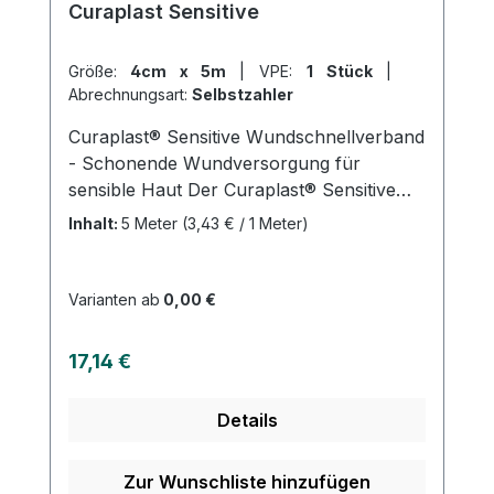
Curaplast Sensitive
Größe:
4cm x 5m
|
VPE:
1 Stück
|
Abrechnungsart:
Selbstzahler
Curaplast® Sensitive Wundschnellverband
- Schonende Wundversorgung für
sensible Haut Der Curaplast® Sensitive
Wundschnellverband ist ein hochwertiger
Inhalt:
5 Meter
(3,43 € / 1 Meter)
Verband zur Versorgung kleiner
Verletzungen. Das Trägermaterial besteht
aus 100% Polyester und ist mit einem
Varianten ab
0,00 €
hautfreundlichen Polyacrylatklebstoff
beschichtet, der frei von Kolophonium
Regulärer Preis:
17,14 €
und Kolophoniumderivaten ist. Das
Wundkissen besteht aus Viskose,
Details
Polypropylen/Polyethylen und einer
Netzfolie aus Polyethylen. Der Verband ist
weich, anschmiegsam und leicht
Zur Wunschliste hinzufügen