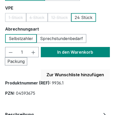
auswählen
VPE
1 Stück
6 Stück
12 Stück
24 Stück
(Diese Option ist zurzeit nicht verfügbar.)
(Diese Option ist zurzeit nicht verfügbar.)
(Diese Option ist zurzeit nicht ve
auswählen
Abrechnungsart
Selbstzahler
Sprechstundenbedarf
Produkt Anzahl: Gib den gewünschten We
In den Warenkorb
Packung
Zur Wunschliste hinzufügen
Produktnummer (REF):
9936.1
PZN:
04593675
Beschreibung