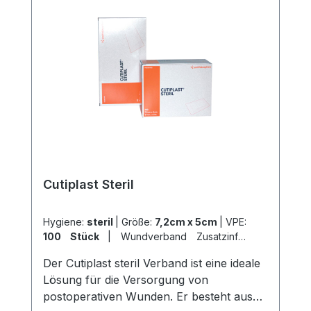
Cutiplast Steril
Hygiene:
steril
|
Größe:
7,2cm x 5cm
|
VPE:
100 Stück
|
Wundverband Zusatzinfo:
Wundauflage 4cm x 2,7cm
|
Der Cutiplast steril Verband ist eine ideale
Abrechnungsart:
Selbstzahler
Lösung für die Versorgung von
postoperativen Wunden. Er besteht aus