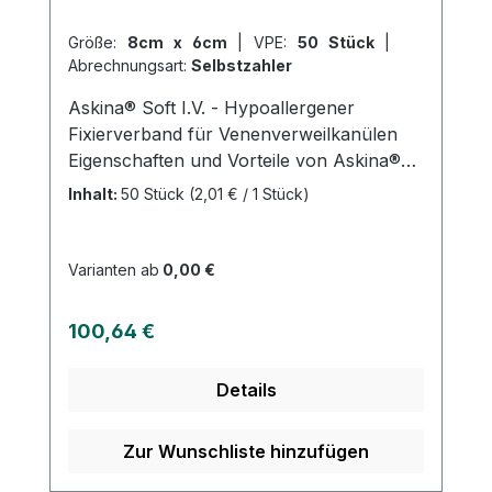
steril verpackt, um die hygienische
Größe:
8cm x 6cm
|
VPE:
50 Stück
|
Anwendung sicherzustellen. Weitere
Abrechnungsart:
Selbstzahler
Informationen des Herstellers Kaufen Sie
jetzt Applica I.V. - 100 online bei uns und
Askina® Soft I.V. - Hypoallergener
profitieren Sie von unserem schnellen
Fixierverband für Venenverweilkanülen
Versand und unserem hervorragenden
Eigenschaften und Vorteile von Askina®
Kundenservice.
Soft I.V.: Hoher Tragekomfort dank
Inhalt:
50 Stück
(2,01 € / 1 Stück)
elastischem und atmungsaktivem
Vliesmaterial Sterile Wundauflage, die
Flüssigkeiten aufnimmt Separater
Varianten ab
0,00 €
Mehrschichttupfer zur Polsterung des
Kanülenkörpers Hypoallergener Kleber
Regulärer Preis:
100,64 €
mit zuverlässiger Haftkraft Vermeidet
Verkleben an der Punktionsstelle
Details
Zur Wunschliste hinzufügen