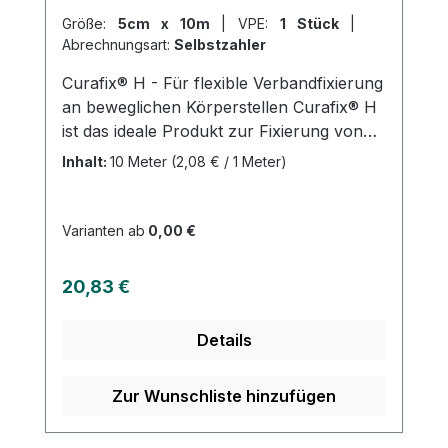
Größe:
5cm x 10m
|
VPE:
1 Stück
|
Abrechnungsart:
Selbstzahler
Curafix® H - Für flexible Verbandfixierung
an beweglichen Körperstellen Curafix® H
ist das ideale Produkt zur Fixierung von
Wundauflagen an stark bewegten
Inhalt:
10 Meter
(2,08 € / 1 Meter)
Körperstellen, wie z.B. an Gelenken oder
am Hals. Durch seine Dehnbarkeit passt
es sich perfekt an die Konturen des
Varianten ab
0,00 €
Körpers an. Das hautfreundliche
Fixiervlies besteht aus weißem Polyester-
Regulärer Preis:
20,83 €
Vliesstoff und einer Polyurethanmembran
mit hautfreundlichem Polyacrylatkleber
Details
(ohne Kolophonium- und
Kolophoniumderivat). Curafix® H ist luft-
und wasserdampfdurchlässig,
Zur Wunschliste hinzufügen
hautverträglich und angenehm zu tragen.
Es ist sowohl quer- als auch längsdehnbar