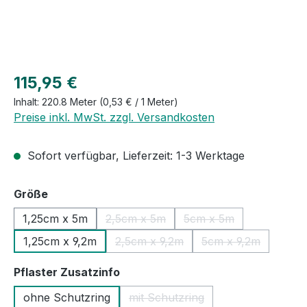
Regulärer Preis:
115,95 €
Inhalt:
220.8 Meter
(0,53 € / 1 Meter)
Preise inkl. MwSt. zzgl. Versandkosten
Sofort verfügbar, Lieferzeit: 1-3 Werktage
auswählen
Größe
1,25cm x 5m
2,5cm x 5m
5cm x 5m
(Diese Option ist zurzeit nicht verfügb
(Diese Option ist zurz
1,25cm x 9,2m
2,5cm x 9,2m
5cm x 9,2m
(Diese Option ist zurzeit nicht verf
(Diese Option ist
auswählen
Pflaster Zusatzinfo
ohne Schutzring
mit Schutzring
(Diese Option ist zurzeit nicht 