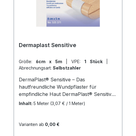
Dermaplast Sensitive
Größe:
6cm x 5m
|
VPE:
1 Stück
|
Abrechnungsart:
Selbstzahler
DermaPlast® Sensitive – Das
hautfreundliche Wundpflaster für
empfindliche Haut DermaPlast® Sensitive
ist ein hochwertiges, hautfreundliches
Inhalt:
5 Meter
(3,07 € / 1 Meter)
Wundpflaster aus weichem Vlies. Es ist
besonders sanft und anschmiegsam und
eignet sich ideal für empfindliche Haut.
Varianten ab
0,00 €
Das Wundpflaster ist luftdurchlässig und