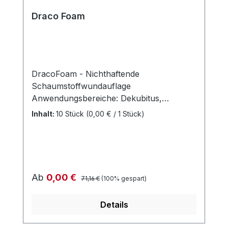
Draco Foam
DracoFoam - Nichthaftende
Schaumstoffwundauflage
Anwendungsbereiche: Dekubitus,
Diabetisches Fußsyndrom, Ulcus cruris,
Inhalt:
10 Stück
(0,00 € / 1 Stück)
Sekundäre Wundheilungsstörung,
Spalthautentnahmen, Verbrennungen bis
zum 2. Grad, Schürfwunden,
postoperative Wunden, chronische
Wunden Wundumgebung: Intakt, nicht
Regulärer Preis:
Verkaufspreis:
Ab
0,00 €
71,16 €
(100% gespart)
intakt, empfindlich/fragil, mazeriert
Wundstadium: Fibrinbelag, Nekrose,
Details
Granulation Wundheilungsphase:
Exsudationsphase, Granulationsphase