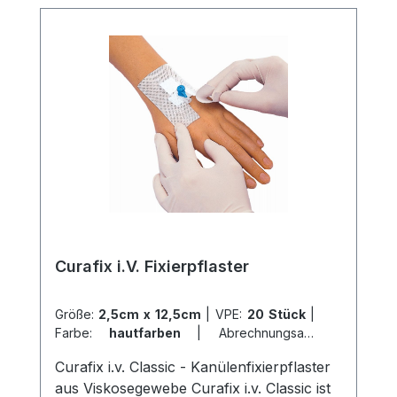
und ermöglicht somit eine flexible
Verbandfixierung. Die einfache und
schnelle Fixierung macht es auch ideal
zur Befestigung von Drainagen,
Kathetern, Sonden und
Messinstrumenten. Verwenden Sie
Curafix® H für eine sichere und flexible
Verbandfixierung an verbandtechnisch
schwierigen Körperstellen. Weitere
Informationen des Herstellers Kaufen Sie
jetzt Curafix H online bei uns und
profitieren Sie von unserem schnellen
Curafix i.V. Fixierpflaster
Versand und unserem hervorragenden
Kundenservice.
Größe:
2,5cm x 12,5cm
|
VPE:
20 Stück
|
Farbe:
hautfarben
|
Abrechnungsart:
Selbstzahler
Curafix i.v. Classic - Kanülenfixierpflaster
aus Viskosegewebe Curafix i.v. Classic ist