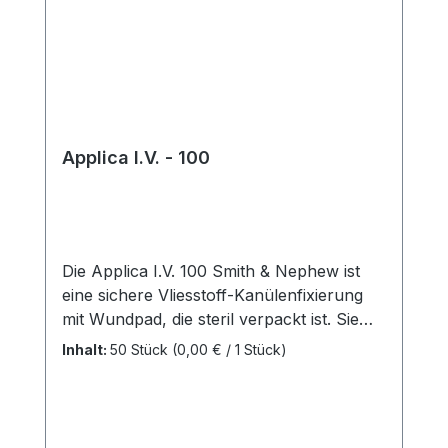
Applica I.V. - 100
Die Applica I.V. 100 Smith & Nephew ist
eine sichere Vliesstoff-Kanülenfixierung
mit Wundpad, die steril verpackt ist. Sie
bietet eine Vielzahl von Eigenschaften, um
Inhalt:
50 Stück
(0,00 € / 1 Stück)
die Anwendung sicher und komfortabel
zu gestalten. Eigenschaften:
Hautfreundlicher Polyacrylatkleber: Der
verwendete Kleber ist hautfreundlich und