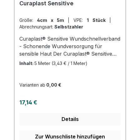
Curaplast Sensitive
Größe:
4cm x 5m
|
VPE:
1 Stück
|
Abrechnungsart:
Selbstzahler
Curaplast® Sensitive Wundschnellverband
- Schonende Wundversorgung für
sensible Haut Der Curaplast® Sensitive
Wundschnellverband ist ein hochwertiger
Inhalt:
5 Meter
(3,43 € / 1 Meter)
Verband zur Versorgung kleiner
Verletzungen. Das Trägermaterial besteht
aus 100% Polyester und ist mit einem
Varianten ab
0,00 €
hautfreundlichen Polyacrylatklebstoff
beschichtet, der frei von Kolophonium
Regulärer Preis:
17,14 €
und Kolophoniumderivaten ist. Das
Wundkissen besteht aus Viskose,
Details
Polypropylen/Polyethylen und einer
Netzfolie aus Polyethylen. Der Verband ist
weich, anschmiegsam und leicht
Zur Wunschliste hinzufügen