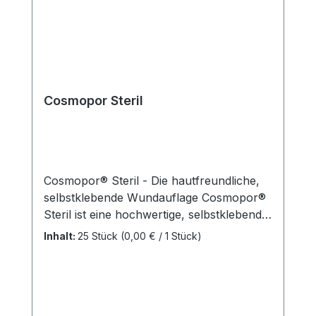
hervorragenden Kundenservice.
Cosmopor Steril
Cosmopor® Steril - Die hautfreundliche,
selbstklebende Wundauflage Cosmopor®
Steril ist eine hochwertige, selbstklebende
Wundauflage aus weichem Trägervlies.
Inhalt:
25 Stück
(0,00 € / 1 Stück)
Das Wundkissen verfügt über eine nicht-
adhärente Mikrogitterschicht als
Wundkontaktschicht, die eine schnelle
Ableitung von Exsudat ermöglicht. Dank
des hypoallergenen Polyacrylat-Klebers