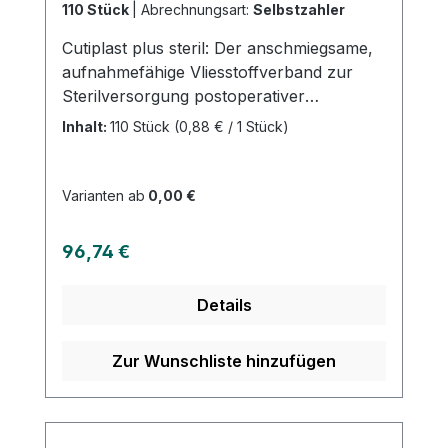
110 Stück
|
Abrechnungsart:
Selbstzahler
Cutiplast plus steril: Der anschmiegsame,
aufnahmefähige Vliesstoffverband zur
Sterilversorgung postoperativer
Wunden.Dieses Produkt bietet zahlreiche
Inhalt:
110 Stück
(0,88 € / 1 Stück)
Vorteile: Es ist weich und anschmiegsam,
bietet sicheren Halt auch an schwierigen
Körperstellen, ist atmungsaktiv und
Varianten ab
0,00 €
verfügt über einen hautfreundlichen
Polyacrylatkleber. Vertrauen Sie auf
Regulärer Preis:
96,74 €
CUTIPLAST ◊ PLUS STERIL für eine
optimale Versorgung Ihrer Wunden nach
Details
der Operation. Weitere Informationen des
Herstellers Kaufen Sie jetzt Cutiplast plus
steril online bei uns und profitieren Sie
Zur Wunschliste hinzufügen
von unserem schnellen Versand und
unserem hervorragenden Kundenservice.