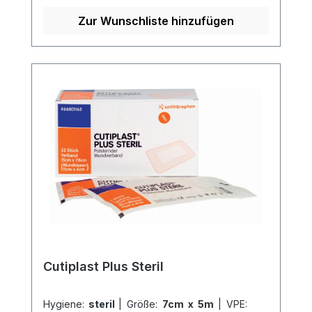
atmungsaktiv und kann individuell
zugeschnitten werden. Der
Zur Wunschliste hinzufügen
hautfreundliche Polyacrylatkleber sorgt
für einen sicheren Halt und ist besonders
gut verträglich für die Haut. Weitere
Informationen des Herstellers Kaufen Sie
jetzt Cutiplast online bei uns und
profitieren Sie von unserem schnellen
Versand und unserem hervorragenden
Kundenservice.
Cutiplast Plus Steril
Hygiene:
steril
|
Größe:
7cm x 5m
|
VPE: