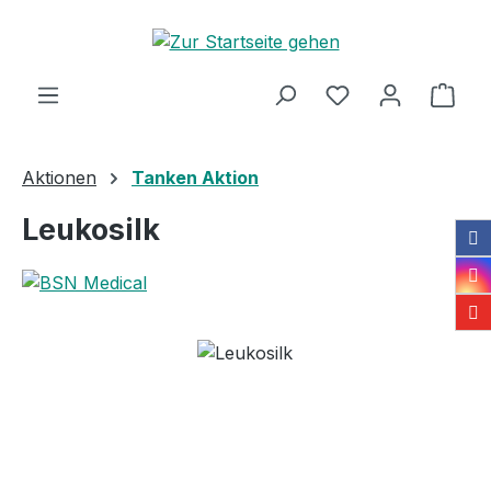
Zum Hauptinhalt springen
Ware
Aktionen
Tanken Aktion
Leukosilk
Bildergalerie überspringen