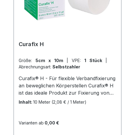
von unserem schnellen Versand und
unserem hervorragenden Kundenservice.
Curafix H
Größe:
5cm x 10m
|
VPE:
1 Stück
|
Abrechnungsart:
Selbstzahler
Curafix® H - Für flexible Verbandfixierung
an beweglichen Körperstellen Curafix® H
ist das ideale Produkt zur Fixierung von
Wundauflagen an stark bewegten
Inhalt:
10 Meter
(2,08 € / 1 Meter)
Körperstellen, wie z.B. an Gelenken oder
am Hals. Durch seine Dehnbarkeit passt
es sich perfekt an die Konturen des
Varianten ab
0,00 €
Körpers an. Das hautfreundliche