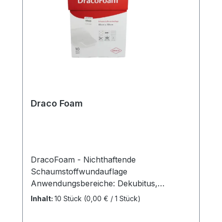
Kaufen Sie jetzt Dermaplast Sensitive
online bei uns und profitieren Sie von
unserem schnellen Versand und unserem
hervorragenden Kundenservice.
Draco Foam
DracoFoam - Nichthaftende
Schaumstoffwundauflage
Anwendungsbereiche: Dekubitus,
Diabetisches Fußsyndrom, Ulcus cruris,
Inhalt:
10 Stück
(0,00 € / 1 Stück)
Sekundäre Wundheilungsstörung,
Spalthautentnahmen, Verbrennungen bis