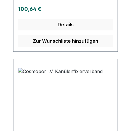
Kanülenkörpers Hypoallergener Kleber
Regulärer Preis:
100,64 €
mit zuverlässiger Haftkraft Vermeidet
Verkleben an der Punktionsstelle
Details
Zur Wunschliste hinzufügen