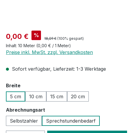
Verkaufspreis:
%
0,00 €
Regulärer Preis:
18,09 €
(100% gespart)
Inhalt:
10 Meter
(0,00 € / 1 Meter)
Preise inkl. MwSt. zzgl. Versandkosten
Sofort verfügbar, Lieferzeit: 1-3 Werktage
auswählen
Breite
5 cm
10 cm
15 cm
20 cm
auswählen
Abrechnungsart
Selbstzahler
Sprechstundenbedarf