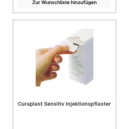
Fixierung verschiedener Arten von
Zur Wunschliste hinzufügen
Infusionskanülen und deren
Zuführungsschläuchen. Eigenschaften:
Unsteriles Kanülenfixierpflaster Nicht
dehnbar für eine sichere Fixierung Hohe
Luftdurchlässigkeit zur Förderung der
Hautatmung Mit zentraler
Loch-/Schlitzstanzung für eine einfache
und schnelle Anwendung Weitere
Informationen des Herstellers Kaufen Sie
jetzt Curafix i.V. Fixierpflaster online bei
uns und profitieren Sie von unserem
schnellen Versand und unserem
hervorragenden Kundenservice.
Curaplast Sensitiv Injektionspflaster