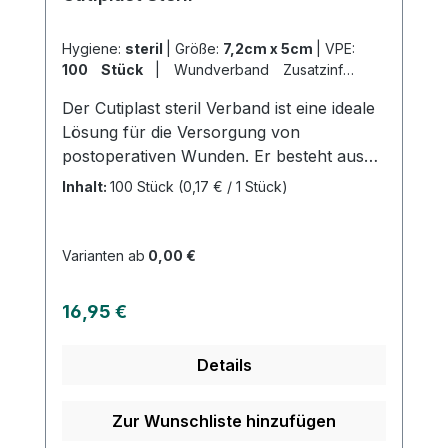
Hygiene:
steril
|
Größe:
7,2cm x 5cm
|
VPE:
100 Stück
|
Wundverband Zusatzinfo:
Wundauflage 4cm x 2,7cm
|
Der Cutiplast steril Verband ist eine ideale
Abrechnungsart:
Selbstzahler
Lösung für die Versorgung von
postoperativen Wunden. Er besteht aus
einem weichen und anschmiegsamen
Inhalt:
100 Stück
(0,17 € / 1 Stück)
Vliesstoff und bietet einen sicheren Halt,
auch an schwierigen Körperstellen. Der
Verband wurde speziell entwickelt, um das
Varianten ab
0,00 €
Verkleben mit der Wunde zu minimieren
und ist zudem atmungsaktiv. Der
Regulärer Preis:
16,95 €
hautfreundliche Polyacrylatkleber sorgt
für einen angenehmen Tragekomfort. Mit
Details
dem Cutiplast steril Verband sind Sie
bestens für die Wundversorgung gerüstet.
Weitere Informationen des Herstellers
Zur Wunschliste hinzufügen
Kaufen Sie jetzt Cutiplast Steril online bei