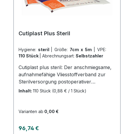
Cutiplast Plus Steril
Hygiene:
steril
|
Größe:
7cm x 5m
|
VPE:
110 Stück
|
Abrechnungsart:
Selbstzahler
Cutiplast plus steril: Der anschmiegsame,
aufnahmefähige Vliesstoffverband zur
Sterilversorgung postoperativer
Wunden.Dieses Produkt bietet zahlreiche
Inhalt:
110 Stück
(0,88 € / 1 Stück)
Vorteile: Es ist weich und anschmiegsam,
bietet sicheren Halt auch an schwierigen
Körperstellen, ist atmungsaktiv und
Varianten ab
0,00 €
verfügt über einen hautfreundlichen
Polyacrylatkleber. Vertrauen Sie auf
Regulärer Preis:
96,74 €
CUTIPLAST ◊ PLUS STERIL für eine