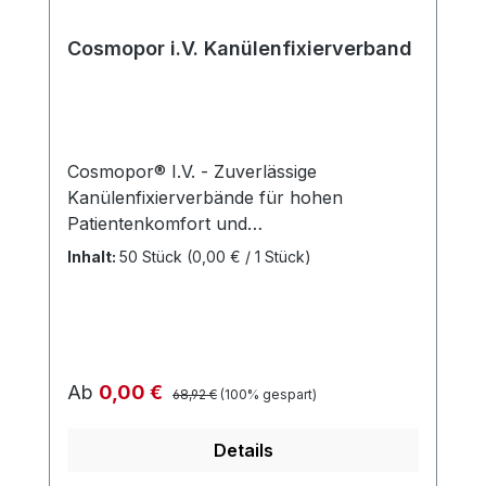
Cosmopor i.V. Kanülenfixierverband
Cosmopor® I.V. - Zuverlässige
Kanülenfixierverbände für hohen
Patientenkomfort und
Punktionsstellenkontrolle Cosmopor® I.V.
Inhalt:
50 Stück
(0,00 € / 1 Stück)
ist ein selbstklebender
Kanülenfixierverband aus weichem
Trägervlies mit spezialbeschichtetem,
nicht verklebendem Wundkissen. Er bietet
ein separates Polsterkissen als Schutz
Regulärer Preis:
Verkaufspreis:
Ab
0,00 €
68,92 €
(100% gespart)
gegen Druckstellen durch die
Venenverweilkanüle. Der Verband ist
Details
hautfreundlich dank seines synthetischen
Kautschuk-Klebers. Ideal für die sterile