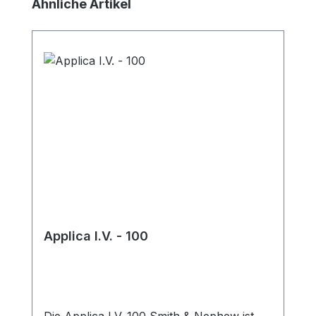
Produktgalerie überspringen
Ähnliche Artikel
Applica I.V. - 100
Die Applica I.V. 100 Smith & Nephew ist