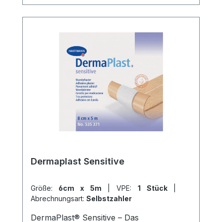
uns und profitieren Sie von unserem
schnellen Versand und unserem
hervorragenden Kundenservice.
Dermaplast Sensitive
Größe:
6cm x 5m
|
VPE:
1 Stück
|
Abrechnungsart:
Selbstzahler
DermaPlast® Sensitive – Das