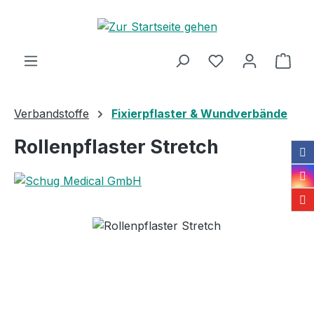
Zum Hauptinhalt springen
Ware
Verbandstoffe
Fixierpflaster & Wundverbände
Rollenpflaster Stretch
Bildergalerie überspringen