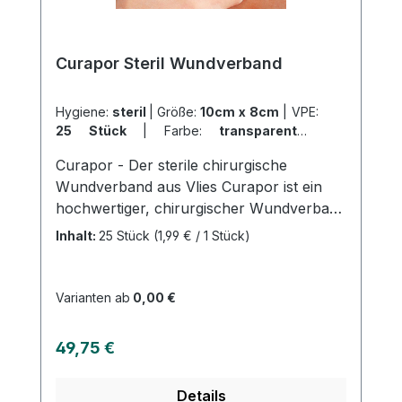
ideal zur Versorgung von kleinen
Verletzungen in Klinik, Praxis, im Haushalt
und unterwegs. Weitere Informationen des
Curapor Steril Wundverband
Herstellers Kaufen Sie jetzt Curaplast
Sensitive online bei uns und profitieren Sie
von unserem schnellen Versand und
Hygiene:
steril
|
Größe:
10cm x 8cm
|
VPE:
25 Stück
|
Farbe:
transparent
|
unserem hervorragenden Kundenservice.
Abrechnungsart:
Selbstzahler
Curapor - Der sterile chirurgische
Wundverband aus Vlies Curapor ist ein
hochwertiger, chirurgischer Wundverband
aus Vlies, der einzeln steril verpackt ist.
Inhalt:
25 Stück
(1,99 € / 1 Stück)
Das Trägervlies besteht zu 100% aus
weißem Polyester und ist mit einem
kolophonium- und
Varianten ab
0,00 €
kolophoniumderivatfreien
Polyacrylatklebstoff ausgestattet. Das
Regulärer Preis:
49,75 €
Wundkissen verfügt über eine
Saugschicht aus Viskose und
Details
Polyethylen/Polypropylen sowie eine