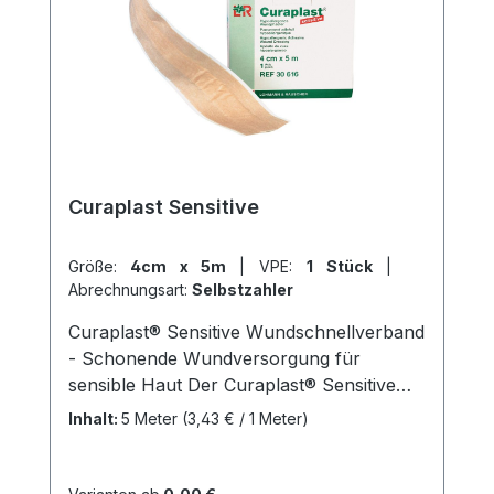
Curaplast Sensitive
Größe:
4cm x 5m
|
VPE:
1 Stück
|
Abrechnungsart:
Selbstzahler
Curaplast® Sensitive Wundschnellverband
- Schonende Wundversorgung für
sensible Haut Der Curaplast® Sensitive
Wundschnellverband ist ein hochwertiger
Inhalt:
5 Meter
(3,43 € / 1 Meter)
Verband zur Versorgung kleiner
Verletzungen. Das Trägermaterial besteht
aus 100% Polyester und ist mit einem