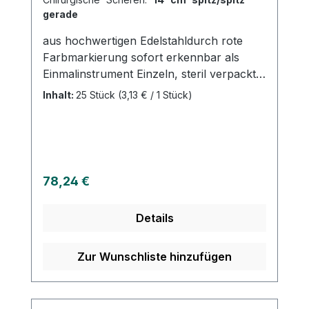
gerade
aus hochwertigen Edelstahldurch rote
Farbmarkierung sofort erkennbar als
Einmalinstrument Einzeln, steril verpackt
Risiken durch Kreuzkontaminationen sind
Inhalt:
25 Stück
(3,13 € / 1 Stück)
ausgeschlossen Keine Dokumentation
und Wiederaufbereitung Einfache
Entsorgung Weitere Informationen des
Herstellers
Regulärer Preis:
78,24 €
Details
Zur Wunschliste hinzufügen