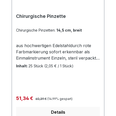
Chirurgische Pinzette
Chirurgische Pinzetten:
14,5 cm, breit
aus hochwertigen Edelstahldurch rote
Farbmarkierung sofort erkennbar als
Einmalinstrument Einzeln, steril verpackt
Risiken durch Kreuzkontaminationen sind
Inhalt:
25 Stück
(2,05 € / 1 Stück)
ausgeschlossen Keine Dokumentation
und Wiederaufbereitung Einfache
Entsorgung Weitere Informationen des
Herstellers
Regulärer Preis:
Verkaufspreis:
51,34 €
60,39 €
(14.99% gespart)
Details