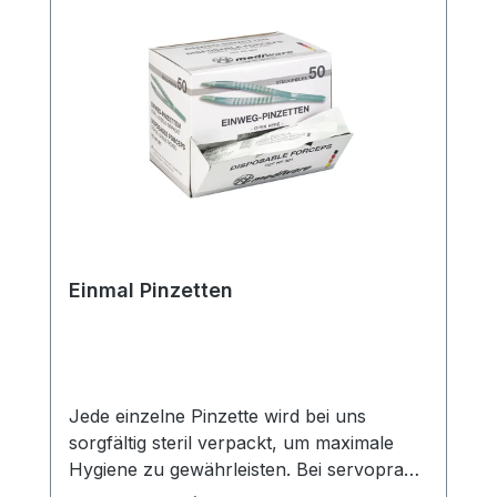
Herstellers Kaufen Sie jetzt DeBakey
Pinzette, atraumatisch online bei uns und
profitieren Sie von unserem schnellen
Versand und unserem hervorragenden
Kundenservice.
Einmal Pinzetten
Jede einzelne Pinzette wird bei uns
sorgfältig steril verpackt, um maximale
Hygiene zu gewährleisten. Bei servoprax
stehen Qualität und Sicherheit an erster