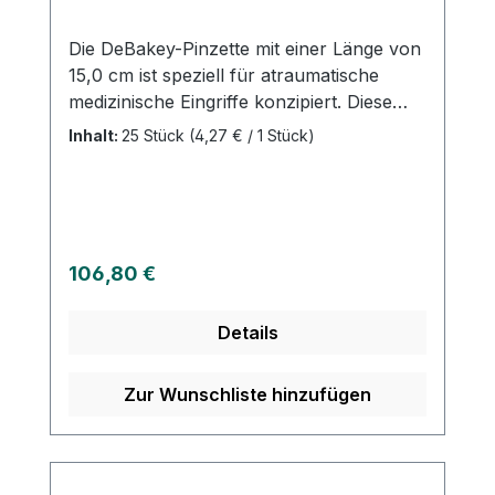
Die DeBakey-Pinzette mit einer Länge von
15,0 cm ist speziell für atraumatische
medizinische Eingriffe konzipiert. Diese
hochwertige Pinzette ist ein
Inhalt:
25 Stück
(4,27 € / 1 Stück)
unverzichtbares Instrument in der
Chirurgie und anderen medizinischen
Bereichen, das für die schonende
Handhabung von Gewebe und Organen
entwickelt wurde. Atraumatische Spitzen
Regulärer Preis:
106,80 €
für die schonende Behandlung von
Gewebe. 15,0 cm Länge für optimale
Details
Handhabung und Präzision. Ideal für den
Einsatz in der Chirurgie, Mikrochirurgie
und anderen feinen medizinischen
Zur Wunschliste hinzufügen
Anwendungen. Packungsinhalt: 25 Stück,
bereit für den Einsatz in Kliniken und
Praxen. Weitere Informationen des