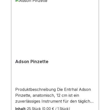
effektive Desinfektion vor Operationen
sicherstellen möchten. Weitere
Informationen des Herstellers Kaufen Sie
jetzt Abwasch-Set online bei uns und
profitieren Sie von unserem schnellen
Versand und unserem hervorragenden
Kundenservice.
Adson Pinzette
Produktbeschreibung Die Entrhal Adson
Pinzette, anatomisch, 12 cm ist ein
zuverlässiges Instrument für den täglichen
Einsatz in Arztpraxis, Klinik oder OP. Dank
Inhalt:
25 Stück
(0,00 € / 1 Stück)