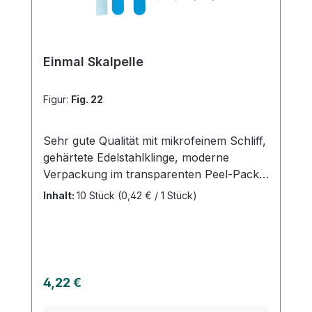
Einmal Skalpelle
Figur:
Fig. 22
Sehr gute Qualität mit mikrofeinem Schliff,
gehärtete Edelstahlklinge, moderne
Verpackung im transparenten Peel-Pack,
leichtes gefahrloses Öffnen. Einzeln steril.
Inhalt:
10 Stück
(0,42 € / 1 Stück)
Regulärer Preis:
4,22 €