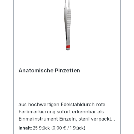
Herstellers Kaufen Sie jetzt Anatomische
Pinzette, gerade online bei uns und
profitieren Sie von unserem schnellen
Versand und unserem hervorragenden
Kundenservice.
Anatomische Pinzetten
aus hochwertigen Edelstahldurch rote
Farbmarkierung sofort erkennbar als
Einmalinstrument Einzeln, steril verpackt
Risiken durch Kreuzkontaminationen sind
Inhalt:
25 Stück
(0,00 € / 1 Stück)
ausgeschlossen Keine Dokumentation