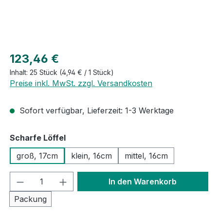
Regulärer Preis:
123,46 €
Inhalt:
25 Stück
(4,94 € / 1 Stück)
Preise inkl. MwSt. zzgl. Versandkosten
Sofort verfügbar, Lieferzeit: 1-3 Werktage
auswählen
Scharfe Löffel
groß, 17cm
klein, 16cm
mittel, 16cm
Produkt Anzahl: Gib den gewünschten We
In den Warenkorb
Packung