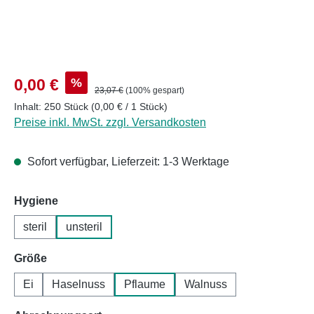
Verkaufspreis:
%
0,00 €
Regulärer Preis:
23,07 €
(100% gespart)
Inhalt:
250 Stück
(0,00 € / 1 Stück)
Preise inkl. MwSt. zzgl. Versandkosten
Sofort verfügbar, Lieferzeit: 1-3 Werktage
auswählen
Hygiene
steril
unsteril
auswählen
Größe
Ei
Haselnuss
Pflaume
Walnuss