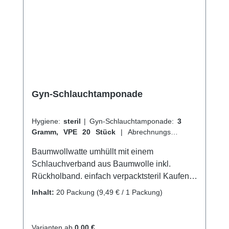
Gyn-Schlauchtamponade
Hygiene:
steril
|
Gyn-Schlauchtamponade:
3
Gramm, VPE 20 Stück
|
Abrechnungsart:
Selbstzahler
Baumwollwatte umhüllt mit einem
Schlauchverband aus Baumwolle inkl.
Rückholband. einfach verpacktsteril Kaufen
Sie jetzt Gyn-Schlauchtamponaden online
Inhalt:
20 Packung
(9,49 € / 1 Packung)
bei uns und profitieren Sie von unserem
schnellen Versand und unserem
hervorragenden Kundenservice.Weitere
Varianten ab
0,00 €