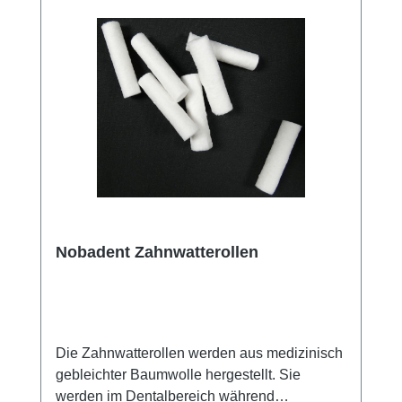
Praxis, um die Hygiene während der
Untersuchungen zu erhöhen und den
Patientenkomfort zu verbessern. Weitere
Informationen des Herstellers Kaufen Sie jetzt
Krepp-Zungenläppchen online bei uns und
profitieren Sie von unserem schnellen
Versand und unserem hervorragenden
Kundenservice.
Nobadent Zahnwatterollen
Die Zahnwatterollen werden aus medizinisch
gebleichter Baumwolle hergestellt. Sie
werden im Dentalbereich während