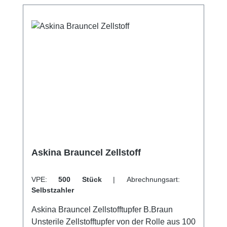
und effektive Desinfektion. Die Alkoholtupfer
in der Dispenserdose sind eine zuverlässige
Wahl für Fachpersonal in
Gesundheitseinrichtungen, Laboren und
Kosmetikstudios, die Wert auf Sauberkeit und
Schnelligkeit legen. Weitere Informationen
des Herstellers Kaufen Sie jetzt Alkotip
Alkoholtupfer in der Dispenserdose online bei
uns und profitieren Sie von unserem
schnellen Versand und unserem
hervorragenden Kundenservice.
Askina Brauncel Zellstoff
VPE:
500 Stück
|
Abrechnungsart:
Selbstzahler
Askina Brauncel Zellstofftupfer B.Braun
Unsterile Zellstofftupfer von der Rolle aus 100