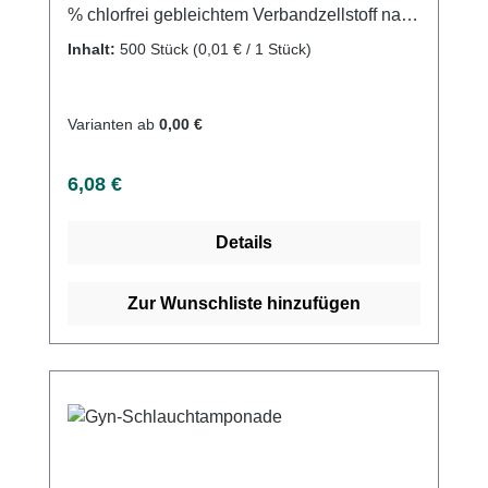
% chlorfrei gebleichtem Verbandzellstoff nach
DAB. Zur Hautreinigung vor Injektionen und
Inhalt:
500 Stück
(0,01 € / 1 Stück)
als Saugpolster. Einfach und sauber
abzureißen. Tupfergröße: 4 x 5 cm,
gebrauchsfertig vorgestanzt. Weitere
Varianten ab
0,00 €
Informationen des Herstellers Kaufen Sie jetzt
Askina Brauncel Zellstoff online bei uns und
Regulärer Preis:
6,08 €
profitieren Sie von unserem schnellen
Versand und unserem hervorragenden
Details
Kundenservice.
Zur Wunschliste hinzufügen