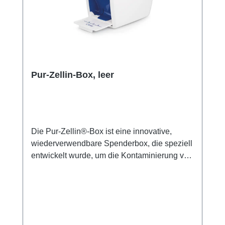
Umgebungen, wo Schnelligkeit und Hygiene
von höchster Bedeutung sind. Weitere
Informationen des Herstellers Kaufen Sie jetzt
Pur-Zellin Zellstofftupfer auf Rolle online bei
uns und profitieren Sie von unserem
schnellen Versand und unserem
Pur-Zellin-Box, leer
hervorragenden Kundenservice.
Die Pur-Zellin®-Box ist eine innovative,
wiederverwendbare Spenderbox, die speziell
entwickelt wurde, um die Kontaminierung von
sterilen Pur-Zellin Tupfern nach deren
Entnahme aus der sterilen Verpackung zu
minimieren. Diese unsterile Box ist sowohl für
Laien als auch für medizinische Fachkräfte
eine ideale Lösung zur effizienten und