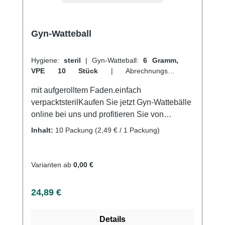
Gyn-Watteball
Hygiene:
steril
|
Gyn-Watteball:
6 Gramm,
VPE 10 Stück
|
Abrechnungsart:
Selbstzahler
mit aufgerolltem Faden.einfach
verpacktsterilKaufen Sie jetzt Gyn-Wattebälle
online bei uns und profitieren Sie von
unserem schnellen Versand und unserem
Inhalt:
10 Packung
(2,49 € / 1 Packung)
hervorragenden Kundenservice.Weitere
Informationen des Herstellers
Varianten ab
0,00 €
Regulärer Preis:
24,89 €
Details