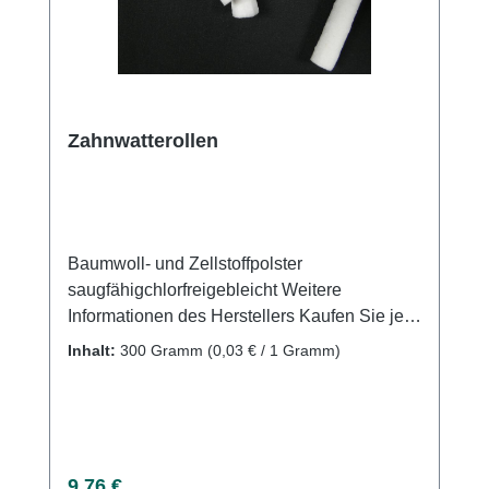
Zahnwatterollen
Baumwoll- und Zellstoffpolster
saugfähigchlorfreigebleicht Weitere
Informationen des Herstellers Kaufen Sie jetzt
Zahnwatterollen online bei uns und
Inhalt:
300 Gramm
(0,03 € / 1 Gramm)
profitieren Sie von unserem schnellen
Versand und unserem hervorragenden
Kundenservice.
Regulärer Preis:
9,76 €