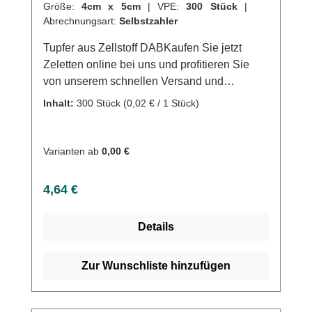
Größe:
4cm x 5cm
|
VPE:
300 Stück
|
Abrechnungsart:
Selbstzahler
Tupfer aus Zellstoff DABKaufen Sie jetzt
Zeletten online bei uns und profitieren Sie
von unserem schnellen Versand und
unserem hervorragenden Kundenservice.
Inhalt:
300 Stück
(0,02 € / 1 Stück)
Weitere Informationen des Herstellers
Varianten ab
0,00 €
Regulärer Preis:
4,64 €
Details
Zur Wunschliste hinzufügen