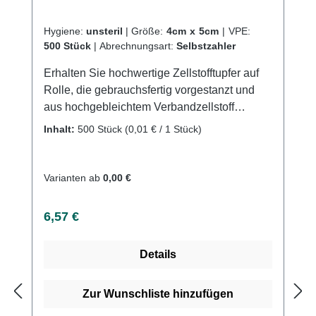
Hygiene:
unsteril
|
Größe:
4cm x 5cm
|
VPE:
500 Stück
|
Abrechnungsart:
Selbstzahler
Erhalten Sie hochwertige Zellstofftupfer auf
Rolle, die gebrauchsfertig vorgestanzt und
aus hochgebleichtem Verbandzellstoff
hergestellt wurden, und erfüllen die
Inhalt:
500 Stück
(0,01 € / 1 Stück)
Anforderungen des Deutschen Arzneibuches.
Verfügbar in sterilen und unsterilen Optionen.
Mit der Verwendung der praktischen und
Varianten ab
0,00 €
hygienischen Pur-Zellin-Box, garantieren wir
eine einfache und sichere Entnahme der
Regulärer Preis:
6,57 €
Tupfer. Kaufen Sie jetzt Pur-Zellin online bei
uns und profitieren Sie von unserem
Details
schnellen Versand und unserem
hervorragenden Kundenservice.Weitere
Informationen des Herstellers
Zur Wunschliste hinzufügen