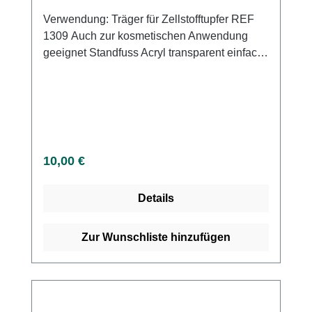
Verwendung: Träger für Zellstofftupfer REF
1309 Auch zur kosmetischen Anwendung
geeignet Standfuss Acryl transparent einfach
zu reinigen.
Regulärer Preis:
10,00 €
Details
Zur Wunschliste hinzufügen