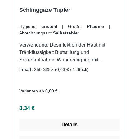
Schlinggaze Tupfer
Hygiene:
unsteril
|
Größe:
Pflaume
|
Abrechnungsart:
Selbstzahler
Verwendung: Desinfektion der Haut mit
Tränkflüssigkeit Blutstillung und
Sekretaufnahme Wundreinigung mit
geeigneten Reinigungsflüssigkeiten/-stoffen
Inhalt:
250 Stück
(0,03 € / 1 Stück)
Aufnahme von Flüssigkeiten bei operativen
Eingriffen Produktqualität: 100% Baumwolle
Herstellungs-Euronorm: DIN EN 14079-VM20
Varianten ab
0,00 €
20-ig fädig gebleicht Eigenschaften: Sehr
hohes Saugvermögen durch spezielle
Regulärer Preis:
8,34 €
Tupferanatomie Sehr weiche Tupfer
Innovative Verschlingungstechnik aus einem
Details
Mullschnitt Hautfreundlich Schnittkanten
innenliegend für maximale Sicherheit Kaufen