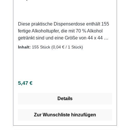
Diese praktische Dispenserdose enthält 155
fertige Alkoholtupfer, die mit 70 % Alkohol
getränkt sind und eine Größe von 44 x 44 mm
aufweisen. Die Tupfer bieten eine effiziente
Inhalt:
155 Stück
(0,04 € / 1 Stück)
Lösung für die schnelle und hygienische
Reinigung oder Desinfektion in
medizinischen, labortechnischen oder
kosmetischen Bereichen. Die Tupfer sind
ideal für die Desinfektion der Haut vor
Regulärer Preis:
5,47 €
Injektionen oder Blutentnahmen sowie für die
Reinigung von Oberflächen geeignet.
Details
Einfache, saubere und hygienische
Entnahme jedes einzelnen Tupfers aus der
Dispenserdose mit praktischem
Zur Wunschliste hinzufügen
Verschlussdeckel. Die hohe
Alkoholkonzentration sorgt für eine schnelle