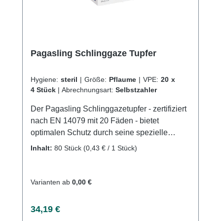
Pagasling Schlinggaze Tupfer
Hygiene:
steril
|
Größe:
Pflaume
|
VPE:
20 x
4 Stück
|
Abrechnungsart:
Selbstzahler
Der Pagasling Schlinggazetupfer - zertifiziert
nach EN 14079 mit 20 Fäden - bietet
optimalen Schutz durch seine spezielle
Schlingenform und ein hohes
Inhalt:
80 Stück
(0,43 € / 1 Stück)
Absorptionsvermögen für die
Wundversorgung. Die sichere Versteckung
der Schnittkanten unterstützt eine schnelle
Varianten ab
0,00 €
Heilung. Kaufen Sie jetzt Pagasling
Schlinggaze Tupfer online bei uns und
Regulärer Preis:
34,19 €
profitieren Sie von unserem schnellen