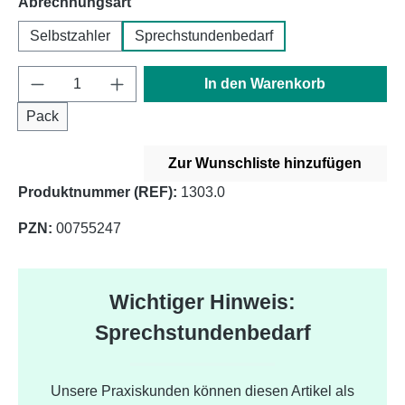
auswählen
Abrechnungsart
Selbstzahler
Sprechstundenbedarf
Produkt Anzahl: Gib den gewünschten Wert e
In den Warenkorb
Pack
Zur Wunschliste hinzufügen
Produktnummer (REF):
1303.0
PZN:
00755247
Wichtiger Hinweis:
Sprechstundenbedarf
Unsere Praxiskunden können diesen Artikel als