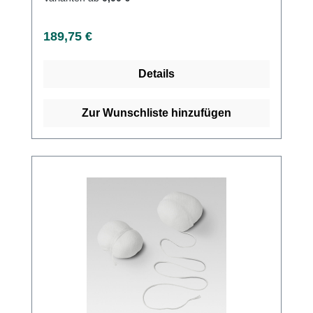
Informationen des Herstellers
Regulärer Preis:
189,75 €
Details
Zur Wunschliste hinzufügen