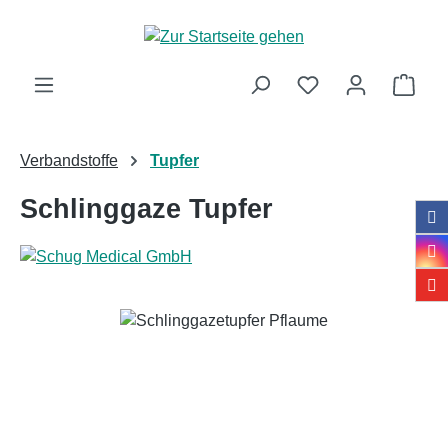
Zum Hauptinhalt springen
Ware
Verbandstoffe
Tupfer
Schlinggaze Tupfer
Bildergalerie überspringen