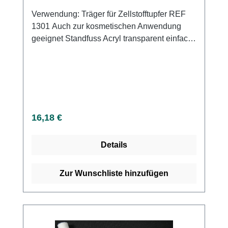
Verwendung: Träger für Zellstofftupfer REF
1301 Auch zur kosmetischen Anwendung
geeignet Standfuss Acryl transparent einfach
zu reinigen. Kaufen Sie jetzt Zellstofftupfer
Spender (500 Stück) online bei uns und
profitieren Sie von unserem schnellen
Versand und unserem hervorragenden
Kundenservice.
Regulärer Preis:
16,18 €
Details
Zur Wunschliste hinzufügen