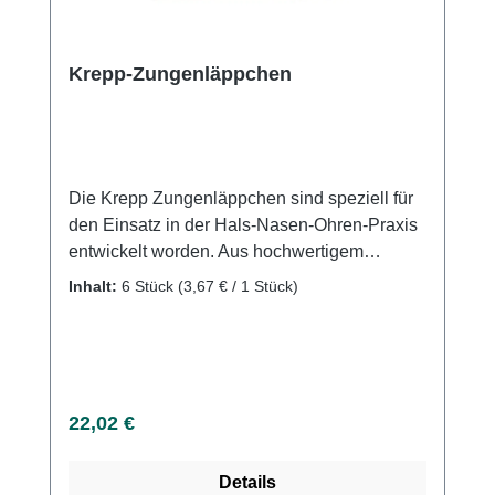
Krepp-Zungenläppchen
Die Krepp Zungenläppchen sind speziell für
den Einsatz in der Hals-Nasen-Ohren-Praxis
entwickelt worden. Aus hochwertigem
Zellstoff gefertigt, dienen diese Läppchen der
Inhalt:
6 Stück
(3,67 € / 1 Stück)
hygienischen Fixierung der Zunge während
Untersuchungen. Aus weichem und
saugfähigem Zellstoff, ideal für die
komfortable und sichere Anwendung.
Rollenlänge beträgt 25 Meter mit 150
Regulärer Preis:
22,02 €
perforierten Abrissen, was eine einfache und
wirtschaftliche Verwendung ermöglicht. Die
Details
Perforation sorgt für schnelles und einfaches