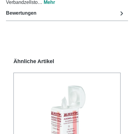
Verbandzellsto…
Mehr
Bewertungen
Produktgalerie überspringen
Ähnliche Artikel