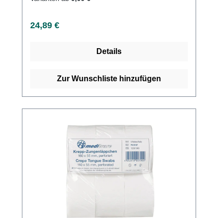
Regulärer Preis:
24,89 €
Details
Zur Wunschliste hinzufügen