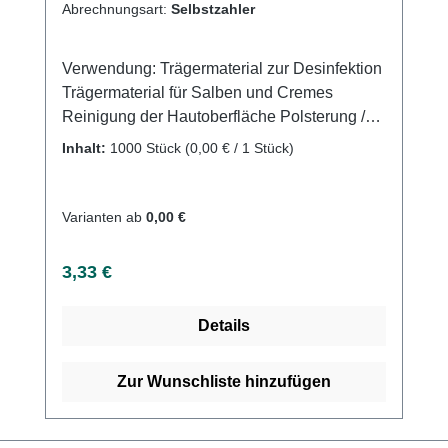
Abrechnungsart:
Selbstzahler
Verwendung: Trägermaterial zur Desinfektion
Trägermaterial für Salben und Cremes
Reinigung der Hautoberfläche Polsterung /
Kompression (z.B. nach Punktionen)
Inhalt:
1000 Stück
(0,00 € / 1 Stück)
Auffangen geringer Flüssigkeitsmengen
Produktqualität: 100% Verbandzellstoff
gebleicht Eigenschaften: Sehr weiche Tupfer
Varianten ab
0,00 €
hohe Saugkraft Hautfreundlich Leichtes lösen
von der Rolle (Vorperforation) Kein fusseln
Regulärer Preis:
3,33 €
des Verbandzellstoffs Zubehör: Acrylspender
REF: 1501Kaufen Sie jetzt 2x 500
Details
Zellstofftupfer online bei uns und profitieren
Sie von unserem schnellen Versand und
unserem hervorragenden Kundenservice.
Zur Wunschliste hinzufügen