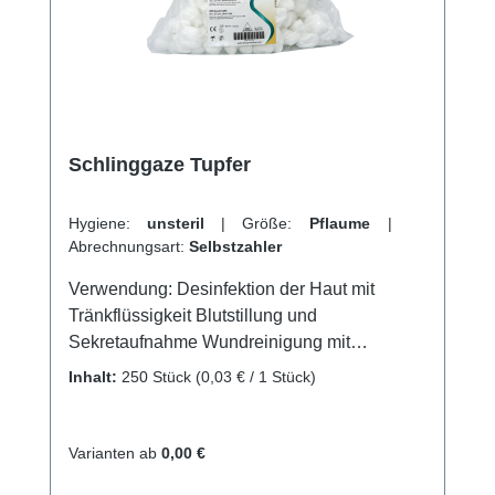
leer online bei uns und profitieren Sie von
unserem schnellen Versand und unserem
hervorragenden Kundenservice.
Schlinggaze Tupfer
Hygiene:
unsteril
|
Größe:
Pflaume
|
Abrechnungsart:
Selbstzahler
Verwendung: Desinfektion der Haut mit
Tränkflüssigkeit Blutstillung und
Sekretaufnahme Wundreinigung mit
geeigneten Reinigungsflüssigkeiten/-stoffen
Inhalt:
250 Stück
(0,03 € / 1 Stück)
Aufnahme von Flüssigkeiten bei operativen
Eingriffen Produktqualität: 100% Baumwolle
Herstellungs-Euronorm: DIN EN 14079-VM20
Varianten ab
0,00 €
20-ig fädig gebleicht Eigenschaften: Sehr