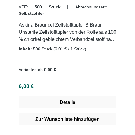
VPE:
500 Stück
|
Abrechnungsart:
Selbstzahler
Askina Brauncel Zellstofftupfer B.Braun
Unsterile Zellstofftupfer von der Rolle aus 100
% chlorfrei gebleichtem Verbandzellstoff nach
DAB. Zur Hautreinigung vor Injektionen und
Inhalt:
500 Stück
(0,01 € / 1 Stück)
als Saugpolster. Einfach und sauber
abzureißen. Tupfergröße: 4 x 5 cm,
gebrauchsfertig vorgestanzt. Weitere
Varianten ab
0,00 €
Informationen des Herstellers Kaufen Sie jetzt
Askina Brauncel Zellstoff online bei uns und
Regulärer Preis:
6,08 €
profitieren Sie von unserem schnellen
Versand und unserem hervorragenden
Details
Kundenservice.
Zur Wunschliste hinzufügen