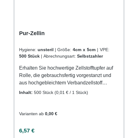
Pur-Zellin
Hygiene:
unsteril
|
Größe:
4cm x 5cm
|
VPE:
500 Stück
|
Abrechnungsart:
Selbstzahler
Erhalten Sie hochwertige Zellstofftupfer auf
Rolle, die gebrauchsfertig vorgestanzt und
aus hochgebleichtem Verbandzellstoff
hergestellt wurden, und erfüllen die
Inhalt:
500 Stück
(0,01 € / 1 Stück)
Anforderungen des Deutschen Arzneibuches.
Verfügbar in sterilen und unsterilen Optionen.
Mit der Verwendung der praktischen und
Varianten ab
0,00 €
hygienischen Pur-Zellin-Box, garantieren wir
eine einfache und sichere Entnahme der
Regulärer Preis:
6,57 €
Tupfer. Kaufen Sie jetzt Pur-Zellin online bei