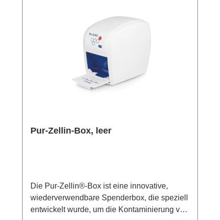
griffbereit hält. Die optionale Pur-Zellin-Box
unterstützt eine noch hygienischere
Entnahme und Aufbewahrung. Ideal für den
Einsatz in Kliniken, Arztpraxen,
Pflegeeinrichtungen und Erste-Hilfe-
Umgebungen, wo Schnelligkeit und Hygiene
von höchster Bedeutung sind. Weitere
Informationen des Herstellers Kaufen Sie jetzt
Pur-Zellin Zellstofftupfer auf Rolle online bei
uns und profitieren Sie von unserem
schnellen Versand und unserem
Pur-Zellin-Box, leer
hervorragenden Kundenservice.
Die Pur-Zellin®-Box ist eine innovative,
wiederverwendbare Spenderbox, die speziell
entwickelt wurde, um die Kontaminierung von