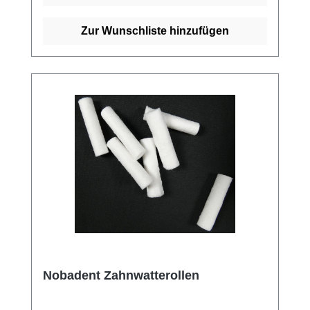
Abreißen ohne zusätzliches Werkzeug. Die
Zungenläppchen sind für einmaligen
Zur Wunschliste hinzufügen
Gebrauch bestimmt, was eine hohe Hygiene
gewährleistet. Diese Zungenläppchen sind
ein unverzichtbares Zubehör in jeder HNO-
Praxis, um die Hygiene während der
Untersuchungen zu erhöhen und den
Patientenkomfort zu verbessern. Weitere
Informationen des Herstellers Kaufen Sie jetzt
Krepp-Zungenläppchen online bei uns und
profitieren Sie von unserem schnellen
Versand und unserem hervorragenden
Kundenservice.
Nobadent Zahnwatterollen