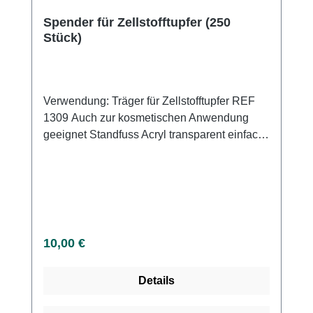
Spender für Zellstofftupfer (250
Stück)
Verwendung: Träger für Zellstofftupfer REF
1309 Auch zur kosmetischen Anwendung
geeignet Standfuss Acryl transparent einfach
zu reinigen.
Regulärer Preis:
10,00 €
Details