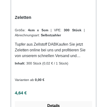
Zeletten
Größe:
4cm x 5cm
|
VPE:
300 Stück
|
Abrechnungsart:
Selbstzahler
Tupfer aus Zellstoff DABKaufen Sie jetzt
Zeletten online bei uns und profitieren Sie
von unserem schnellen Versand und
unserem hervorragenden Kundenservice.
Inhalt:
300 Stück
(0,02 € / 1 Stück)
Weitere Informationen des Herstellers
Varianten ab
0,00 €
Regulärer Preis:
4,64 €
Details