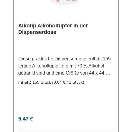
Alkotip Alkoholtupfer in der
Dispenserdose
Diese praktische Dispenserdose enthält 155
fertige Alkoholtupfer, die mit 70 % Alkohol
getränkt sind und eine Größe von 44 x 44 mm
aufweisen. Die Tupfer bieten eine effiziente
Inhalt:
155 Stück
(0,04 € / 1 Stück)
Lösung für die schnelle und hygienische
Reinigung oder Desinfektion in
medizinischen, labortechnischen oder
kosmetischen Bereichen. Die Tupfer sind
ideal für die Desinfektion der Haut vor
Regulärer Preis:
5,47 €
Injektionen oder Blutentnahmen sowie für die
Reinigung von Oberflächen geeignet.