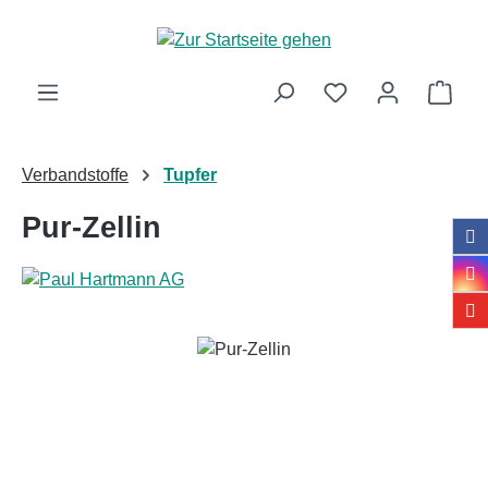
Zum Hauptinhalt springen
Ware
Verbandstoffe
Tupfer
Pur-Zellin
Bildergalerie überspringen