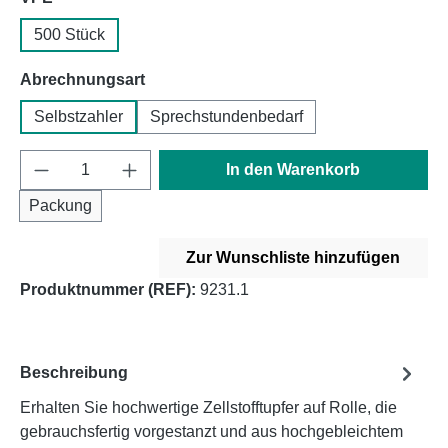
500 Stück
auswählen
Abrechnungsart
Selbstzahler
Sprechstundenbedarf
Produkt Anzahl: Gib den gewünschten Wert e
In den Warenkorb
Packung
Zur Wunschliste hinzufügen
Produktnummer (REF):
9231.1
Beschreibung
Erhalten Sie hochwertige Zellstofftupfer auf Rolle, die
gebrauchsfertig vorgestanzt und aus hochgebleichtem