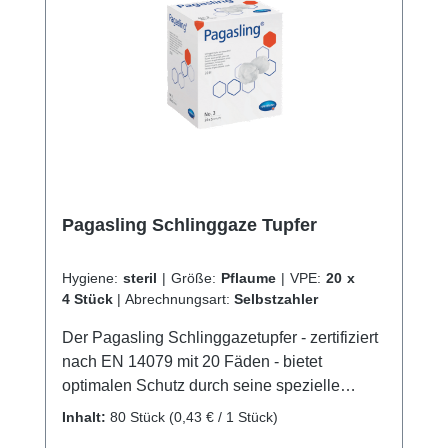
Pagasling Schlinggaze Tupfer
Hygiene:
steril
|
Größe:
Pflaume
|
VPE:
20 x
4 Stück
|
Abrechnungsart:
Selbstzahler
Der Pagasling Schlinggazetupfer - zertifiziert
nach EN 14079 mit 20 Fäden - bietet
optimalen Schutz durch seine spezielle
Schlingenform und ein hohes
Inhalt:
80 Stück
(0,43 € / 1 Stück)
Absorptionsvermögen für die