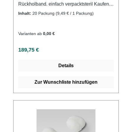
Rückholband. einfach verpacktsteril Kaufen
Sie jetzt Gyn-Schlauchtamponaden online
Inhalt:
20 Packung
(9,49 € / 1 Packung)
bei uns und profitieren Sie von unserem
schnellen Versand und unserem
hervorragenden Kundenservice.Weitere
Varianten ab
0,00 €
Informationen des Herstellers
Regulärer Preis:
189,75 €
Details
Zur Wunschliste hinzufügen