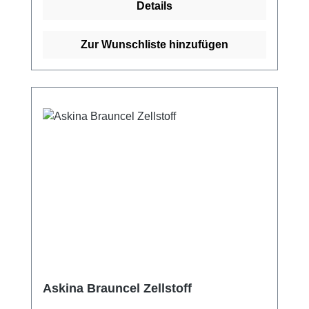
Details
Einfache, saubere und hygienische
Entnahme jedes einzelnen Tupfers aus der
Dispenserdose mit praktischem
Zur Wunschliste hinzufügen
Verschlussdeckel. Die hohe
Alkoholkonzentration sorgt für eine schnelle
und effektive Desinfektion. Die Alkoholtupfer
in der Dispenserdose sind eine zuverlässige
Wahl für Fachpersonal in
Gesundheitseinrichtungen, Laboren und
Kosmetikstudios, die Wert auf Sauberkeit und
Schnelligkeit legen. Weitere Informationen
des Herstellers Kaufen Sie jetzt Alkotip
Alkoholtupfer in der Dispenserdose online bei
uns und profitieren Sie von unserem
schnellen Versand und unserem
hervorragenden Kundenservice.
Askina Brauncel Zellstoff