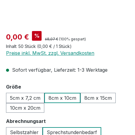
Verkaufspreis:
%
0,00 €
Regulärer Preis:
68,07 €
(100% gespart)
Inhalt:
50 Stück
(0,00 € / 1 Stück)
Preise inkl. MwSt. zzgl. Versandkosten
Sofort verfügbar, Lieferzeit: 1-3 Werktage
auswählen
Größe
5cm x 7,2 cm
8cm x 10cm
8cm x 15cm
10cm x 20cm
auswählen
Abrechnungsart
Selbstzahler
Sprechstundenbedarf