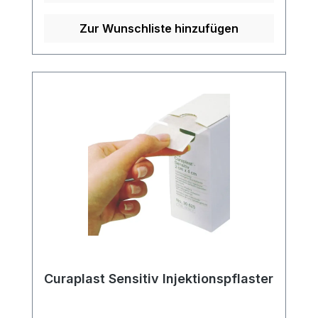
eignet sich ideal zur zuverlässigen
Fixierung verschiedener Arten von
Zur Wunschliste hinzufügen
Infusionskanülen und deren
Zuführungsschläuchen. Eigenschaften:
Unsteriles Kanülenfixierpflaster Nicht
dehnbar für eine sichere Fixierung Hohe
Luftdurchlässigkeit zur Förderung der
Hautatmung Mit zentraler
Loch-/Schlitzstanzung für eine einfache
und schnelle Anwendung Weitere
Informationen des Herstellers Kaufen Sie
jetzt Curafix i.V. Fixierpflaster online bei
uns und profitieren Sie von unserem
schnellen Versand und unserem
hervorragenden Kundenservice.
Curaplast Sensitiv Injektionspflaster