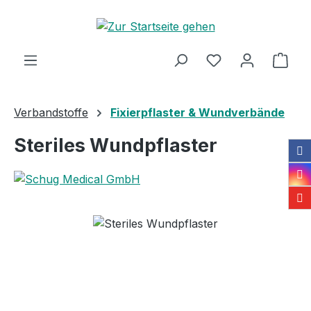
Zum Hauptinhalt springen
Ware
Verbandstoffe
Fixierpflaster & Wundverbände
Steriles Wundpflaster
Bildergalerie überspringen