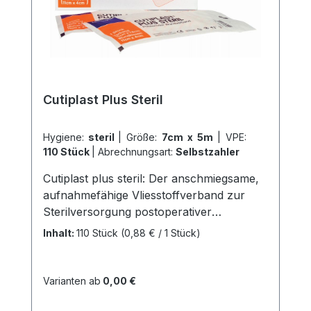
Cutiplast Plus Steril
Hygiene:
steril
|
Größe:
7cm x 5m
|
VPE:
110 Stück
|
Abrechnungsart:
Selbstzahler
Cutiplast plus steril: Der anschmiegsame,
aufnahmefähige Vliesstoffverband zur
Sterilversorgung postoperativer
Wunden.Dieses Produkt bietet zahlreiche
Inhalt:
110 Stück
(0,88 € / 1 Stück)
Vorteile: Es ist weich und anschmiegsam,
bietet sicheren Halt auch an schwierigen
Körperstellen, ist atmungsaktiv und
Varianten ab
0,00 €
verfügt über einen hautfreundlichen