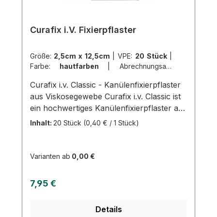
jetzt Curafix H online bei uns und
profitieren Sie von unserem schnellen
Curafix i.V. Fixierpflaster
Versand und unserem hervorragenden
Kundenservice.
Größe:
2,5cm x 12,5cm
|
VPE:
20 Stück
|
Farbe:
hautfarben
|
Abrechnungsart:
Selbstzahler
Curafix i.v. Classic - Kanülenfixierpflaster
aus Viskosegewebe Curafix i.v. Classic ist
ein hochwertiges Kanülenfixierpflaster aus
Viskosegewebe, das speziell zur sicheren
Inhalt:
20 Stück
(0,40 € / 1 Stück)
Fixierung von Infusionskanülen und
Zuführungsschläuchen entwickelt wurde.
Produktzusammensetzung: Das
Varianten ab
0,00 €
Trägergewebe von Curafix i.v. Classic
besteht aus hellem, hautverträglichem
Regulärer Preis:
7,95 €
Viskosematerial mit einem
Synthesekautschuk-Klebstoff.
Details
Anwendungsbereiche: Curafix i.v. Classic