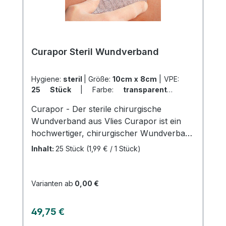
Sensitive Wundschnellverband eignet sich
ideal zur Versorgung von kleinen
Verletzungen in Klinik, Praxis, im Haushalt
und unterwegs. Weitere Informationen des
Curapor Steril Wundverband
Herstellers Kaufen Sie jetzt Curaplast
Sensitive online bei uns und profitieren Sie
von unserem schnellen Versand und
Hygiene:
steril
|
Größe:
10cm x 8cm
|
VPE:
25 Stück
|
Farbe:
transparent
|
unserem hervorragenden Kundenservice.
Abrechnungsart:
Selbstzahler
Curapor - Der sterile chirurgische
Wundverband aus Vlies Curapor ist ein
hochwertiger, chirurgischer Wundverband
aus Vlies, der einzeln steril verpackt ist.
Inhalt:
25 Stück
(1,99 € / 1 Stück)
Das Trägervlies besteht zu 100% aus
weißem Polyester und ist mit einem
kolophonium- und
Varianten ab
0,00 €
kolophoniumderivatfreien
Polyacrylatklebstoff ausgestattet. Das
Regulärer Preis:
49,75 €
Wundkissen verfügt über eine