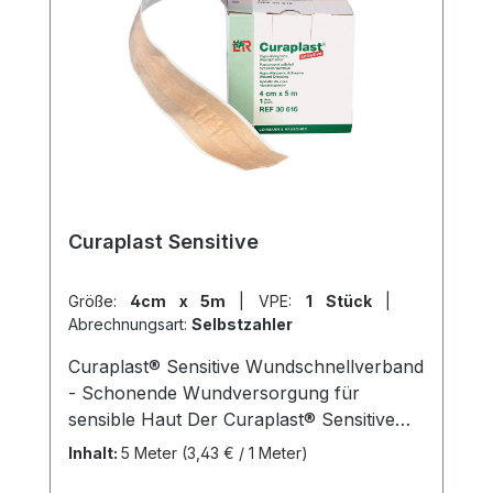
Curaplast Sensitive
Größe:
4cm x 5m
|
VPE:
1 Stück
|
Abrechnungsart:
Selbstzahler
Curaplast® Sensitive Wundschnellverband
- Schonende Wundversorgung für
sensible Haut Der Curaplast® Sensitive
Wundschnellverband ist ein hochwertiger
Inhalt:
5 Meter
(3,43 € / 1 Meter)
Verband zur Versorgung kleiner