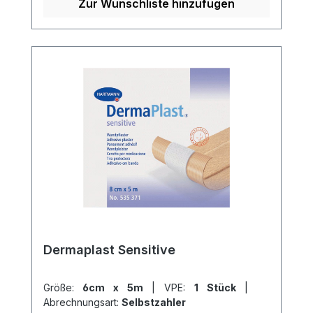
Weitere Informationen des Herstellers
Zur Wunschliste hinzufügen
Kaufen Sie jetzt Cutiplast Steril online bei
uns und profitieren Sie von unserem
schnellen Versand und unserem
hervorragenden Kundenservice.
Dermaplast Sensitive
Größe:
6cm x 5m
|
VPE:
1 Stück
|
Abrechnungsart:
Selbstzahler