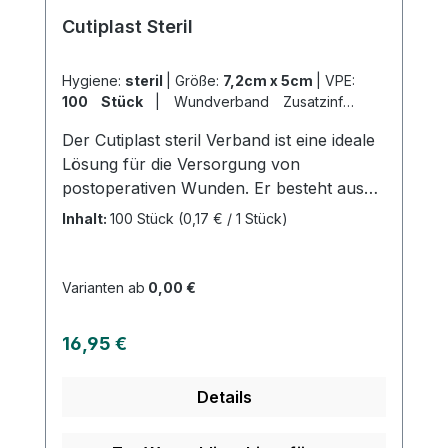
Cutiplast Steril
Hygiene:
steril
|
Größe:
7,2cm x 5cm
|
VPE:
100 Stück
|
Wundverband Zusatzinfo:
Wundauflage 4cm x 2,7cm
|
Der Cutiplast steril Verband ist eine ideale
Abrechnungsart:
Selbstzahler
Lösung für die Versorgung von
postoperativen Wunden. Er besteht aus
einem weichen und anschmiegsamen
Inhalt:
100 Stück
(0,17 € / 1 Stück)
Vliesstoff und bietet einen sicheren Halt,
auch an schwierigen Körperstellen. Der
Verband wurde speziell entwickelt, um das
Varianten ab
0,00 €
Verkleben mit der Wunde zu minimieren
und ist zudem atmungsaktiv. Der
Regulärer Preis:
16,95 €
hautfreundliche Polyacrylatkleber sorgt
für einen angenehmen Tragekomfort. Mit
Details
dem Cutiplast steril Verband sind Sie
bestens für die Wundversorgung gerüstet.