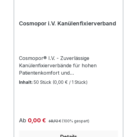
Cosmopor i.V. Kanülenfixierverband
Cosmopor® I.V. - Zuverlässige
Kanülenfixierverbände für hohen
Patientenkomfort und
Punktionsstellenkontrolle Cosmopor® I.V.
Inhalt:
50 Stück
(0,00 € / 1 Stück)
ist ein selbstklebender
Kanülenfixierverband aus weichem
Trägervlies mit spezialbeschichtetem,
nicht verklebendem Wundkissen. Er bietet
ein separates Polsterkissen als Schutz
Regulärer Preis:
Verkaufspreis:
Ab
0,00 €
68,92 €
(100% gespart)
gegen Druckstellen durch die
Venenverweilkanüle. Der Verband ist
Details