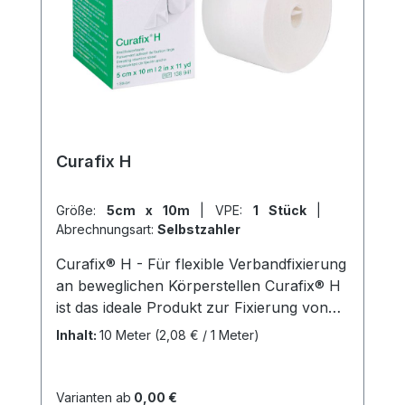
des Herstellers Kaufen Sie jetzt Cosmpor
Steril online bei uns und profitieren Sie
von unserem schnellen Versand und
unserem hervorragenden Kundenservice.
Curafix H
Größe:
5cm x 10m
|
VPE:
1 Stück
|
Abrechnungsart:
Selbstzahler
Curafix® H - Für flexible Verbandfixierung
an beweglichen Körperstellen Curafix® H
ist das ideale Produkt zur Fixierung von
Wundauflagen an stark bewegten
Inhalt:
10 Meter
(2,08 € / 1 Meter)
Körperstellen, wie z.B. an Gelenken oder
am Hals. Durch seine Dehnbarkeit passt
es sich perfekt an die Konturen des
Varianten ab
0,00 €