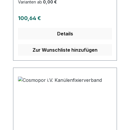
Flüssigkeiten aufnimmt Separater
Varianten ab
0,00 €
Mehrschichttupfer zur Polsterung des
Kanülenkörpers Hypoallergener Kleber
Regulärer Preis:
100,64 €
mit zuverlässiger Haftkraft Vermeidet
Verkleben an der Punktionsstelle
Details
Zur Wunschliste hinzufügen