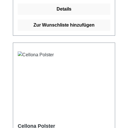
anpassungsfähigen und bequemen
Details
Beschaffenheit ermöglicht der Adaptic Digit
eine maximale Beweglichkeit für Hand und
Fuß, ohne dass er sich mit der Wunde
Zur Wunschliste hinzufügen
verklebt. Die einfache Anwendung des
Verbands gibt Patienten die Möglichkeit, den
Verbandwechsel selbst zu Hause
vorzunehmen. Weitere Vorteile des Verbands
sind: Maximale Beweglichkeit für Hand und
Fuß dank optimaler Passform Sanft und
schonend von der Wunde zu entfernen Kann
bis zu 7 Tagen auf der Wunde verbleiben
Weitere Informationen des Herstellers Kaufen
Sie jetzt Adaptic Verband online bei uns und
profitieren Sie von unserem schnellen
Versand und unserem hervorragenden
Kundenservice.
Cellona Polster