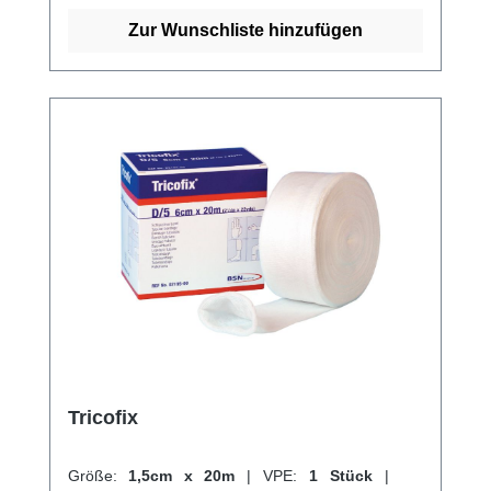
Kältekompressen. Weitere Informationen des
Herstellers Kaufen Sie jetzt Tricodur Tubolar
Zur Wunschliste hinzufügen
online bei uns und profitieren Sie von
unserem schnellen Versand und unserem
hervorragenden Kundenservice.
Tricofix
Größe:
1,5cm x 20m
|
VPE:
1 Stück
|