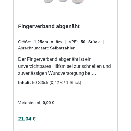
Fingerverband abgenäht
Größe:
1,25cm x 9m
|
VPE:
50 Stück
|
Abrechnungsart:
Selbstzahler
Der Fingerverband abgenäht ist ein
unverzichtbares Hilfsmittel zur schnellen und
zuverlässigen Wundversorgung bei
Verletzungen an den Fingern. Der Verband
Inhalt:
50 Stück
(0,42 € / 1 Stück)
besteht aus einem weichen und
hautfreundlichen Material und ist speziell auf
die Anforderungen an Finger und
Varianten ab
0,00 €
Handgelenke abgestimmt. Der Fingerverband
abgenäht ist sowohl atmungsaktiv als auch
Regulärer Preis:
21,04 €
wasserabweisend, was eine schnelle
Heilung der Wunde ermöglicht und zugleich