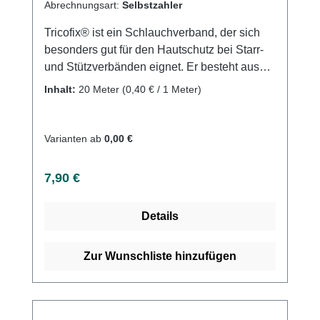
Abrechnungsart:
Selbstzahler
Tricofix® ist ein Schlauchverband, der sich
besonders gut für den Hautschutz bei Starr-
und Stützverbänden eignet. Er besteht aus
100% reiner Baumwolle und hat sich in der
Inhalt:
20 Meter
(0,40 € / 1 Meter)
flexiblen Anwendung seit Jahren bewährt.
Der rund gestrickte Verband ist gut
hautverträglich und lässt sich in seiner Breite
Varianten ab
0,00 €
sehr dehnen und durch Strecken wieder
enger werden. Tricofix® eignet sich als
Regulärer Preis:
7,90 €
Verbandschutz, als Hautschutz unter Starr-
und Stützverbänden sowie unter klebenden
Details
und entlastenden Verbänden und zur
Fixierung von Wundauflagen und Verbänden.
Weitere Informationen des Herstellers Kaufen
Zur Wunschliste hinzufügen
Sie jetzt Tricofix Schlauchverband online bei
uns und profitieren Sie von unserem
schnellen Versand und unserem