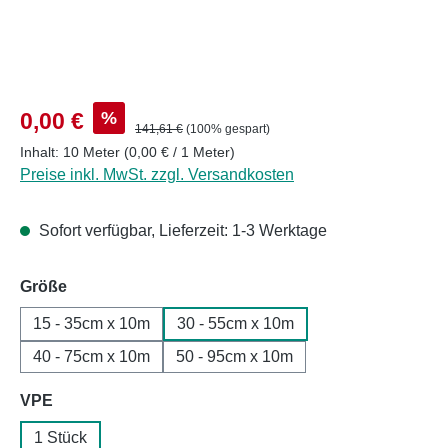
Verkaufspreis:
%
0,00 €
Regulärer Preis:
141,61 €
(100% gespart)
Inhalt:
10 Meter
(0,00 € / 1 Meter)
Preise inkl. MwSt. zzgl. Versandkosten
Sofort verfügbar, Lieferzeit: 1-3 Werktage
auswählen
Größe
15 - 35cm x 10m
30 - 55cm x 10m
40 - 75cm x 10m
50 - 95cm x 10m
auswählen
VPE
1 Stück