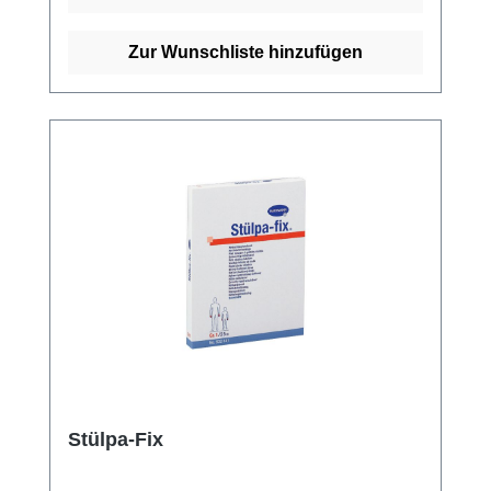
(Dampf A 134 °C). Er ist sowohl auf Rollen als
auch als Fertigverband erhältlich. Der
Zur Wunschliste hinzufügen
Schlauchverband besteht aus 70% Viskose
und 30% Baumwolle. Weitere Informationen
des Herstellers Kaufen Sie jetzt Stülpa Rollen
Schlauchverband online bei uns und
profitieren Sie von unserem schnellen
Versand und unserem hervorragenden
Kundenservice.
Stülpa-Fix