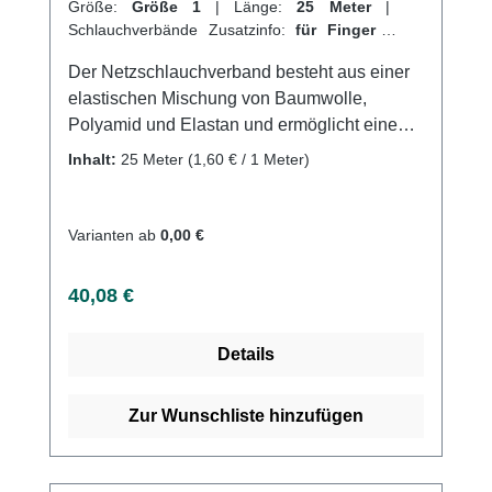
Größe:
Größe 1
|
Länge:
25 Meter
|
Schlauchverbände Zusatzinfo:
für Finger
|
VPE:
1 Stück
|
Abrechnungsart:
Selbstzahler
Der Netzschlauchverband besteht aus einer
elastischen Mischung von Baumwolle,
Polyamid und Elastan und ermöglicht eine
schnelle und einfache Anwendung ohne
Inhalt:
25 Meter
(1,60 € / 1 Meter)
komplizierte Verbandtechniken. Durch seine
hohe Baumwollanteil sorgt er für eine sichere
und dauerhafte Fixierung. Er lässt sich an
Varianten ab
0,00 €
jeder Stelle durchtrennen, ohne zu reißen
oder auszufransen und ist sterilisierbar (bei
Regulärer Preis:
40,08 €
einer Dampfsterilisation von 134°C). Der
Schlauchverband eignet sich perfekt für die
Details
Fixierung von Polstermaterial an
druckgefährdeten Körperstellen und ist in
verschiedenen Größen erhältlich. Weitere
Zur Wunschliste hinzufügen
Informationen des Herstellers Kaufen Sie jetzt
Stülpa-Fix Schlauchverbände online bei uns