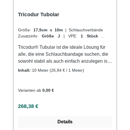
Tricodur Tubolar
Größe:
17,5cm x 10m
|
Schlauchverbände
Zusatzinfo:
Größe J
|
VPE:
1 Stück
|
Abrechnungsart:
Selbstzahler
Tricodur® Tubular ist die ideale Lösung für
alle, die eine Schlauchbandage suchen, die
sowohl stabil als auch einfach anzulegen ist.
Dieser querelastische Schlauchverband
Inhalt:
10 Meter
(26,84 € / 1 Meter)
bietet nicht nur Unterstützung und Fixierung,
sondern ist auch hautfreundlich und
luftdurchlässig. Hergestellt aus einer
Varianten ab
0,00 €
Mischung aus Baumwolle, Elastodien und
Polyamid, ist Tricodur® Tubular nach den
Regulärer Preis:
268,38 €
richtigen Waschhinweisen auch waschbar.
Eignet sich perfekt als Verbandmaterial oder
Details
zur Anwendung von Wärme- und