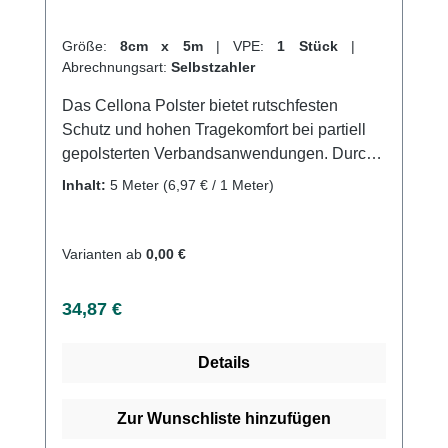
Größe:
8cm x 5m
|
VPE:
1 Stück
|
Abrechnungsart:
Selbstzahler
Das Cellona Polster bietet rutschfesten
Schutz und hohen Tragekomfort bei partiell
gepolsterten Verbandsanwendungen. Durch
seine luftdurchlässige, selbstklebende
Inhalt:
5 Meter
(6,97 € / 1 Meter)
Struktur und den hautfreundlichen Kleber
bleibt es an Ort und Stelle und verhindert
Druckstellen. Es ist in verschiedenen Größen
Varianten ab
0,00 €
und Stärken als Folienbeutel oder gerollte
Version erhältlich und besteht aus 50%
Regulärer Preis:
34,87 €
Polyester, 30% Polypropylen und 20%
Viskose. Weitere Informationen des
Details
Herstellers Kaufen Sie jetzt Cellona Polster
online bei uns und profitieren Sie von
unserem schnellen Versand und unserem
Zur Wunschliste hinzufügen
hervorragenden Kundenservice.