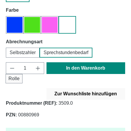
auswählen
Farbe
blau
grün
pink
weiß
auswählen
Abrechnungsart
Selbstzahler
Sprechstundenbedarf
Produkt Anzahl: Gib den gewünschten Wert e
In den Warenkorb
Rolle
Zur Wunschliste hinzufügen
Produktnummer (REF):
3509.0
PZN:
00880969