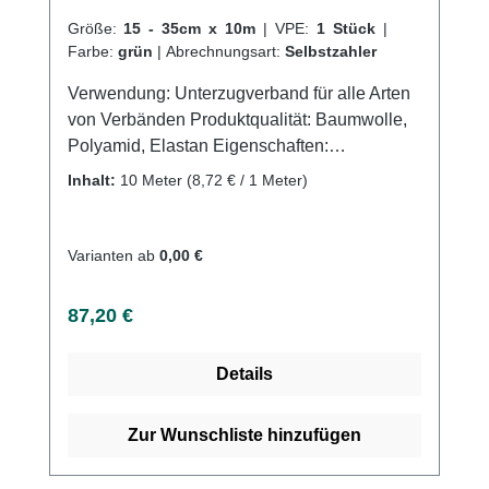
Begleiter bei der Wundversorgung von
Fingerverletzungen und zeichnet sich durch
Größe:
15 - 35cm x 10m
|
VPE:
1 Stück
|
Farbe:
grün
|
Abrechnungsart:
Selbstzahler
seine Anpassungsfähigkeit, seinen hohen
Tragekomfort sowie seine einfache
Verwendung: Unterzugverband für alle Arten
Anwendung aus. Kaufen Sie jetzt
von Verbänden Produktqualität: Baumwolle,
Fingerverband abgenäht online bei uns und
Polyamid, Elastan Eigenschaften:
profitieren Sie von unserem schnellen
Extraweicher Frotte zum agenehmen Tragen.
Inhalt:
10 Meter
(8,72 € / 1 Meter)
Versand und unserem hervorragenden
Besonders im Sommer sehr angenehm durch
Kundenservice.
hohe Luftzirkulation. Zeitersparnis durch
schnelle Applikation. Kaufen Sie jetzt Frotte-
Varianten ab
0,00 €
Schlauchverbände soft online bei uns und
profitieren Sie von unserem schnellen
Regulärer Preis:
87,20 €
Versand und unserem hervorragenden
Kundenservice.
Details
Zur Wunschliste hinzufügen