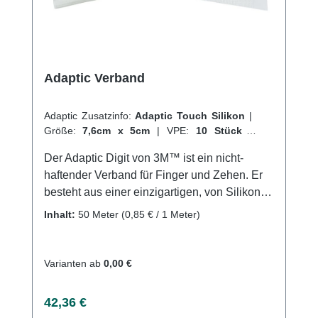
Adaptic Verband
Adaptic Zusatzinfo:
Adaptic Touch Silikon
|
Größe:
7,6cm x 5cm
|
VPE:
10 Stück
|
Abrechnungsart:
Selbstzahler
Der Adaptic Digit von 3M™ ist ein nicht-
haftender Verband für Finger und Zehen. Er
besteht aus einer einzigartigen, von Silikon
ummantelten Kontaktschicht, die nicht an der
Inhalt:
50 Meter
(0,85 € / 1 Meter)
Wunde haftet, sowie einem weichen
Fließstoff. Der Verband ist speziell für die
Anwendung an Fingern und Zehen konzipiert
Varianten ab
0,00 €
und lässt sich einfach und schnell anbringen,
ohne dass hierfür eine Anwendungshilfe oder
Regulärer Preis:
42,36 €
Schere erforderlich sind. Dank seiner