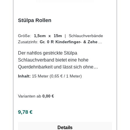
Stülpa Rollen
Größe:
1,5cm x 15m
|
Schlauchverbände
Zusatzinfo:
Gr. 0 R Kinderfinger- & Zehen
|
VPE:
1 Stück
|
Abrechnungsart:
Selbstzahler
Der nahtlos gestrickte Stülpa
Schlauchverband bietet eine hohe
Querdehnbarkeit und lässt sich ohne
Hilfsmittel einfach anlegen. Er kann an jeder
Inhalt:
15 Meter
(0,65 € / 1 Meter)
beliebigen Stelle durchtrennt werden, ohne
dass Laufmaschen entstehen. Der Verband
sitzt faltenfrei und durch die geschlossene
Varianten ab
0,00 €
Oberfläche bleibt er auch bei mechanischer
Beanspruchung in Position, sodass
Regulärer Preis:
9,78 €
Wundenoder empfindliche Hautpartien
zuverlässig geschützt werden. Der Verbandist
Details
saugfähig, luftdurchlässig und sterilisierbar