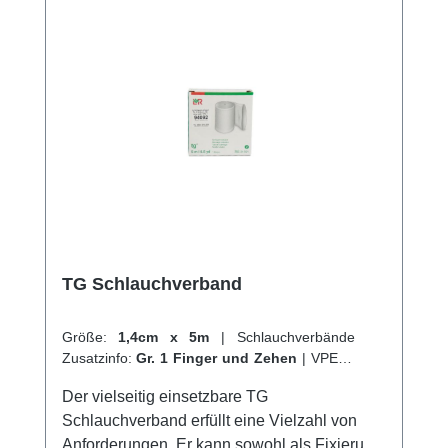
und profitieren Sie von unserem schnellen
Versand und unserem hervorragenden
Kundenservice.
TG Schlauchverband
Größe:
1,4cm x 5m
|
Schlauchverbände
Zusatzinfo:
Gr. 1 Finger und Zehen
|
VPE:
1
Stück
|
Abrechnungsart:
Selbstzahler
Der vielseitig einsetzbare TG
Schlauchverband erfüllt eine Vielzahl von
Anforderungen. Er kann sowohl als Fixierung