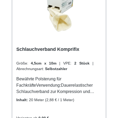
online bei uns und profitieren Sie von
unserem schnellen Versand und unserem
hervorragenden Kundenservice.
Schlauchverband Komprifix
Größe:
4,5cm x 10m
|
VPE:
2 Stück
|
Abrechnungsart:
Selbstzahler
Bewährte Polsterung für
FachkräfteVerwendung:Dauerelastischer
Schlauchverband zur Kompression und
EntlastungFixierung und Stützung von
Inhalt:
20 Meter
(2,88 € / 1 Meter)
VerbändenProduktqualität: 83% Baumwolle,
9% Elastodiene, 8% PolyamidEigenschaften:
Durch den schwebenden Faden schmiegt
Varianten ab
0,00 €