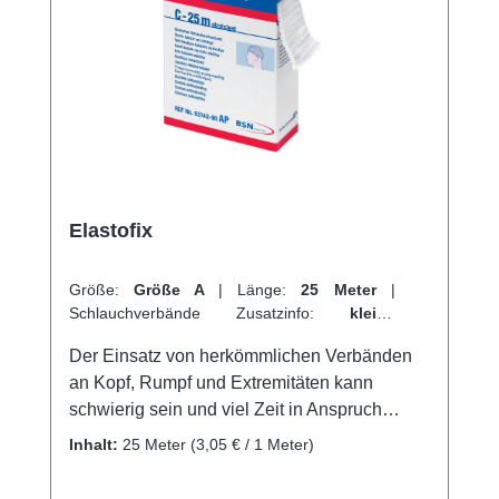
beim Anlegen erleichtert. Mit Cellona
Synthetikwatte kann man sicher sein, dass
exponierte Knochen und Nervenpartien
angemessen geschützt werden. Weitere
Informationen des Herstellers Kaufen Sie jetzt
Cellona Synthetikwatte online bei uns und
profitieren Sie von unserem schnellen
Versand und unserem hervorragenden
Elastofix
Kundenservice.
Größe:
Größe A
|
Länge:
25 Meter
|
Schlauchverbände Zusatzinfo:
kleine
Extremitäten + Finger
|
VPE:
1 Stück
|
Der Einsatz von herkömmlichen Verbänden
Abrechnungsart:
Selbstzahler
an Kopf, Rumpf und Extremitäten kann
schwierig sein und viel Zeit in Anspruch
nehmen. Als Alternative bietet sich hier der
Inhalt:
25 Meter
(3,05 € / 1 Meter)
hochelastische Netzschlauchverband
Elastofix® an. Mit nur vier Größen können