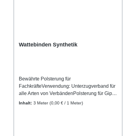
Wattebinden Synthetik
Bewährte Polsterung für
FachkräfteVerwendung: Unterzugverband für
alle Arten von VerbändenPolsterung für Gipse
und Schienen Produktqualität: 100%
Inhalt:
3 Meter
(0,00 € / 1 Meter)
Polyesterfasern, ungebleicht Stapelfaser-
Nadelvliesstoff mechanisch vernadelt, ohne
chemische Zusatzstoffe Eigenschaften: Durch
sehr weiche Oberflächenstruktur erfolgt eine