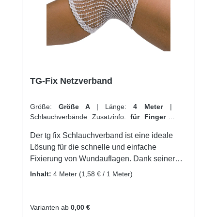
Sie jetzt TG Schlauchverband online bei uns
und profitieren Sie von unserem schnellen
Versand und unserem hervorragenden
Kundenservice.
TG-Fix Netzverband
Größe:
Größe A
|
Länge:
4 Meter
|
Schlauchverbände Zusatzinfo:
für Finger
|
VPE:
1 Stück
|
Abrechnungsart:
Selbstzahler
Der tg fix Schlauchverband ist eine ideale
Lösung für die schnelle und einfache
Fixierung von Wundauflagen. Dank seiner
weitmaschigen und hochelastischen Struktur
Inhalt:
4 Meter
(1,58 € / 1 Meter)
passt er sich perfekt an jede Körperform an
und garantiert so einen angenehmen
Tragekomfort. Das maschenfeste Material des
Varianten ab
0,00 €
Netzschlauchs verhindert das Einreißen des