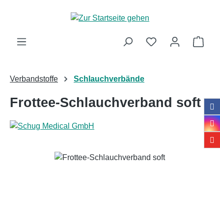
Zum Hauptinhalt springen
Ware
Verbandstoffe
Schlauchverbände
Frottee-Schlauchverband soft
Bildergalerie überspringen