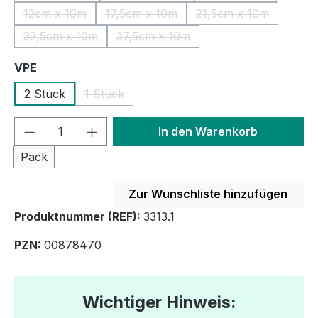
12cm x 10m
17,5cm x 10m
21,5cm x 10m
(Diese Option ist zurzeit nicht verfügbar.)
(Diese Option ist zurzeit nicht verfügb
(Diese Option ist z
32,5cm x 10m
37,5cm x 10m
(Diese Option ist zurzeit nicht verfügbar.)
(Diese Option ist zurzeit nicht verfü
auswählen
VPE
2 Stück
1 Stück
(Diese Option ist zurzeit nicht verfügbar.)
Produkt Anzahl: Gib den gewünschten We
In den Warenkorb
Pack
Zur Wunschliste hinzufügen
Produktnummer (REF):
3313.1
PZN:
00878470
Wichtiger Hinweis: