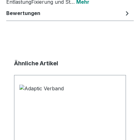
EntlastungFixierung und St…
Mehr
Bewertungen
Produktgalerie überspringen
Ähnliche Artikel