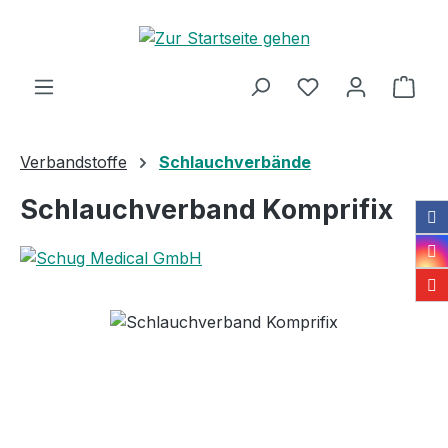
Zum Hauptinhalt springen
Ware
Verbandstoffe
Schlauchverbände
Schlauchverband Komprifix
Bildergalerie überspringen