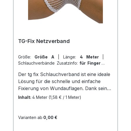
Herstellers Kaufen Sie jetzt TG
Schlauchverband online bei uns und
profitieren Sie von unserem schnellen
Versand und unserem hervorragenden
Kundenservice.
TG-Fix Netzverband
Größe:
Größe A
|
Länge:
4 Meter
|
Schlauchverbände Zusatzinfo:
für Finger
|
VPE:
1 Stück
|
Abrechnungsart:
Der tg fix Schlauchverband ist eine ideale
Selbstzahler
Lösung für die schnelle und einfache
Fixierung von Wundauflagen. Dank seiner
weitmaschigen und hochelastischen
Inhalt:
4 Meter
(1,58 € / 1 Meter)
Struktur passt er sich perfekt an jede
Körperform an und garantiert so einen
angenehmen Tragekomfort. Das
Varianten ab
0,00 €
maschenfeste Material des Netzschlauchs
verhindert das Einreißen des Verbands