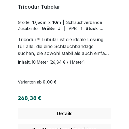
Kundenservice.
Tricodur Tubolar
Größe:
17,5cm x 10m
|
Schlauchverbände
Zusatzinfo:
Größe J
|
VPE:
1 Stück
|
Abrechnungsart:
Selbstzahler
Tricodur® Tubular ist die ideale Lösung
für alle, die eine Schlauchbandage
suchen, die sowohl stabil als auch einfach
anzulegen ist. Dieser querelastische
Inhalt:
10 Meter
(26,84 € / 1 Meter)
Schlauchverband bietet nicht nur
Unterstützung und Fixierung, sondern ist
auch hautfreundlich und luftdurchlässig.
Varianten ab
0,00 €
Hergestellt aus einer Mischung aus
Baumwolle, Elastodien und Polyamid, ist
Regulärer Preis:
268,38 €
Tricodur® Tubular nach den richtigen
Waschhinweisen auch waschbar. Eignet
Details
sich perfekt als Verbandmaterial oder zur
Anwendung von Wärme- und