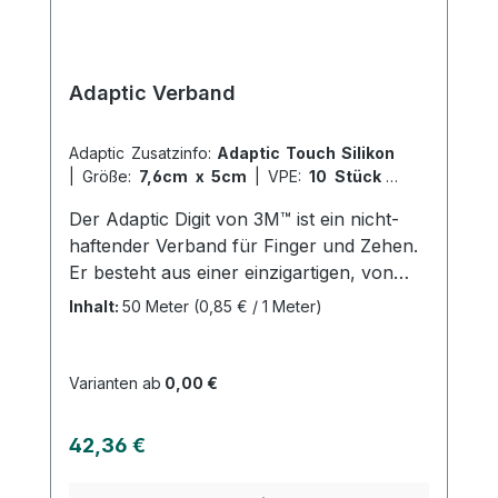
Adaptic Verband
Adaptic Zusatzinfo:
Adaptic Touch Silikon
|
Größe:
7,6cm x 5cm
|
VPE:
10 Stück
|
Abrechnungsart:
Selbstzahler
Der Adaptic Digit von 3M™ ist ein nicht-
haftender Verband für Finger und Zehen.
Er besteht aus einer einzigartigen, von
Silikon ummantelten Kontaktschicht, die
Inhalt:
50 Meter
(0,85 € / 1 Meter)
nicht an der Wunde haftet, sowie einem
weichen Fließstoff. Der Verband ist
speziell für die Anwendung an Fingern
Varianten ab
0,00 €
und Zehen konzipiert und lässt sich
einfach und schnell anbringen, ohne dass
Regulärer Preis:
42,36 €
hierfür eine Anwendungshilfe oder
Schere erforderlich sind. Dank seiner