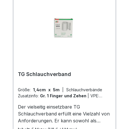
schnellen Versand und unserem
hervorragenden Kundenservice.
TG Schlauchverband
Größe:
1,4cm x 5m
|
Schlauchverbände
Zusatzinfo:
Gr. 1 Finger und Zehen
|
VPE:
1
Stück
|
Abrechnungsart:
Selbstzahler
Der vielseitig einsetzbare TG
Schlauchverband erfüllt eine Vielzahl von
Anforderungen. Er kann sowohl als
Fixierung von Wundauflagen und