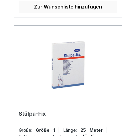
sterilisierbar (Dampf A 134 °C). Er ist
Zur Wunschliste hinzufügen
sowohl auf Rollen als auch als
Fertigverband erhältlich. Der
Schlauchverband besteht aus 70%
Viskose und 30% Baumwolle. Weitere
Informationen des Herstellers Kaufen Sie
jetzt Stülpa Rollen Schlauchverband
online bei uns und profitieren Sie von
unserem schnellen Versand und unserem
hervorragenden Kundenservice.
Stülpa-Fix
Größe:
Größe 1
|
Länge:
25 Meter
|