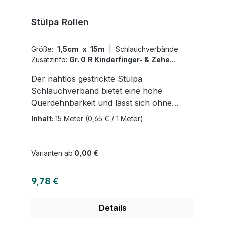
Stülpa Rollen
Größe:
1,5cm x 15m
|
Schlauchverbände
Zusatzinfo:
Gr. 0 R Kinderfinger- & Zehen
|
VPE:
1 Stück
|
Abrechnungsart:
Der nahtlos gestrickte Stülpa
Selbstzahler
Schlauchverband bietet eine hohe
Querdehnbarkeit und lässt sich ohne
Hilfsmittel einfach anlegen. Er kann an
Inhalt:
15 Meter
(0,65 € / 1 Meter)
jeder beliebigen Stelle durchtrennt
werden, ohne dass Laufmaschen
entstehen. Der Verband sitzt faltenfrei und
Varianten ab
0,00 €
durch die geschlossene Oberfläche bleibt
er auch bei mechanischer
Regulärer Preis:
9,78 €
Beanspruchung in Position, sodass
Wundenoder empfindliche Hautpartien
Details
zuverlässig geschützt werden. Der
Verbandist saugfähig, luftdurchlässig und