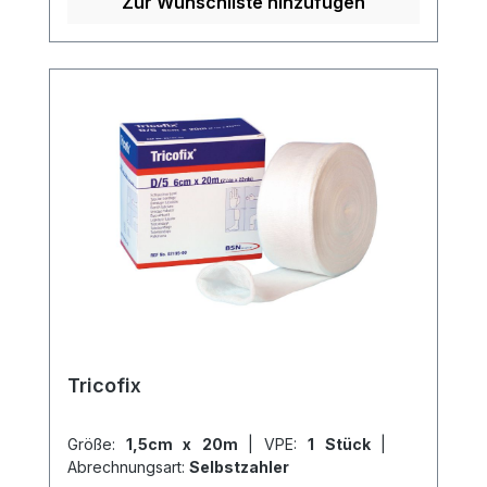
Kältekompressen. Weitere Informationen
Zur Wunschliste hinzufügen
des Herstellers Kaufen Sie jetzt Tricodur
Tubolar online bei uns und profitieren Sie
von unserem schnellen Versand und
unserem hervorragenden Kundenservice.
Tricofix
Größe:
1,5cm x 20m
|
VPE:
1 Stück
|
Abrechnungsart:
Selbstzahler