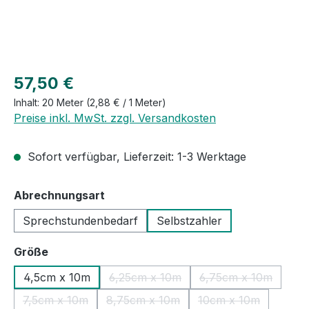
Regulärer Preis:
57,50 €
Inhalt:
20 Meter
(2,88 € / 1 Meter)
Preise inkl. MwSt. zzgl. Versandkosten
Sofort verfügbar, Lieferzeit: 1-3 Werktage
auswählen
Abrechnungsart
Sprechstundenbedarf
Selbstzahler
auswählen
Größe
4,5cm x 10m
6,25cm x 10m
6,75cm x 10m
(Diese Option ist zurzeit nicht verfü
(Diese Option ist
7,5cm x 10m
8,75cm x 10m
10cm x 10m
(Diese Option ist zurzeit nicht verfügbar.)
(Diese Option ist zurzeit nicht verfüg
(Diese Option ist 