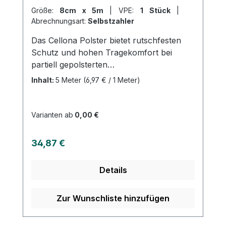
Größe:
8cm x 5m
|
VPE:
1 Stück
|
Abrechnungsart:
Selbstzahler
Das Cellona Polster bietet rutschfesten
Schutz und hohen Tragekomfort bei
partiell gepolsterten
Verbandsanwendungen. Durch seine
Inhalt:
5 Meter
(6,97 € / 1 Meter)
luftdurchlässige, selbstklebende Struktur
und den hautfreundlichen Kleber bleibt es
an Ort und Stelle und verhindert
Varianten ab
0,00 €
Druckstellen. Es ist in verschiedenen
Größen und Stärken als Folienbeutel oder
Regulärer Preis:
34,87 €
gerollte Version erhältlich und besteht aus
50% Polyester, 30% Polypropylen und
Details
20% Viskose. Weitere Informationen des
Herstellers Kaufen Sie jetzt Cellona
Polster online bei uns und profitieren Sie
Zur Wunschliste hinzufügen
von unserem schnellen Versand und
unserem hervorragenden Kundenservice.