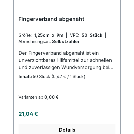
Fingerverband abgenäht
Größe:
1,25cm x 9m
|
VPE:
50 Stück
|
Abrechnungsart:
Selbstzahler
Der Fingerverband abgenäht ist ein
unverzichtbares Hilfsmittel zur schnellen
und zuverlässigen Wundversorgung bei
Verletzungen an den Fingern. Der
Inhalt:
50 Stück
(0,42 € / 1 Stück)
Verband besteht aus einem weichen und
hautfreundlichen Material und ist speziell
auf die Anforderungen an Finger und
Varianten ab
0,00 €
Handgelenke abgestimmt. Der
Fingerverband abgenäht ist sowohl
Regulärer Preis:
21,04 €
atmungsaktiv als auch wasserabweisend,
was eine schnelle Heilung der Wunde
Details
ermöglicht und zugleich ein angenehmes