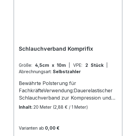
online bei uns und profitieren Sie von
unserem schnellen Versand und unserem
hervorragenden Kundenservice.
Schlauchverband Komprifix
Größe:
4,5cm x 10m
|
VPE:
2 Stück
|
Abrechnungsart:
Selbstzahler
Bewährte Polsterung für
FachkräfteVerwendung:Dauerelastischer
Schlauchverband zur Kompression und
EntlastungFixierung und Stützung von
Inhalt:
20 Meter
(2,88 € / 1 Meter)
VerbändenProduktqualität: 83%
Baumwolle, 9% Elastodiene, 8%
PolyamidEigenschaften: Durch den
Varianten ab
0,00 €
schwebenden Faden schmiegt sich der