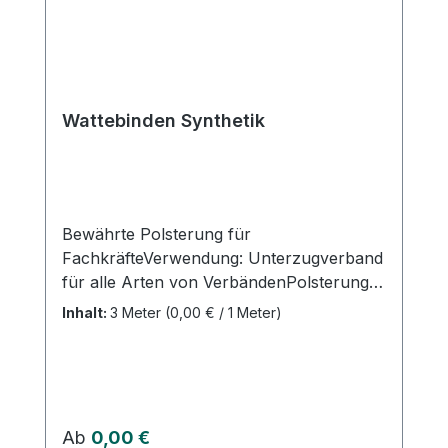
Wattebinden Synthetik
Bewährte Polsterung für
FachkräfteVerwendung: Unterzugverband
für alle Arten von VerbändenPolsterung
für Gipse und Schienen Produktqualität:
Inhalt:
3 Meter
(0,00 € / 1 Meter)
100% Polyesterfasern, ungebleicht
Stapelfaser-Nadelvliesstoff mechanisch
vernadelt, ohne chemische Zusatzstoffe
Eigenschaften: Durch sehr weiche
Oberflächenstruktur erfolgt eine faltenfrei
Regulärer Preis:
Ab
0,00 €