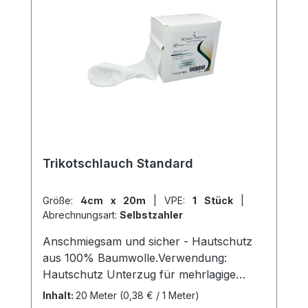
Versand und unserem hervorragenden
Kundenservice.
Trikotschlauch Standard
Größe:
4cm x 20m
|
VPE:
1 Stück
|
Abrechnungsart:
Selbstzahler
Anschmiegsam und sicher - Hautschutz
aus 100% Baumwolle.Verwendung:
Hautschutz Unterzug für mehrlagige
Kompressionsysteme Unterzugverband
Inhalt:
20 Meter
(0,38 € / 1 Meter)
bei Syntehtischen Gipsverbänden