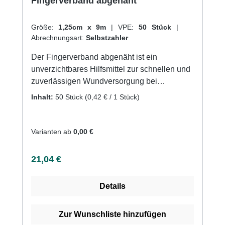
Fingerverband abgenäht
Größe:
1,25cm x 9m
|
VPE:
50 Stück
|
Abrechnungsart:
Selbstzahler
Der Fingerverband abgenäht ist ein
unverzichtbares Hilfsmittel zur schnellen und
zuverlässigen Wundversorgung bei
Verletzungen an den Fingern. Der Verband
Inhalt:
50 Stück
(0,42 € / 1 Stück)
besteht aus einem weichen und
hautfreundlichen Material und ist speziell auf
die Anforderungen an Finger und
Varianten ab
0,00 €
Handgelenke abgestimmt. Der Fingerverband
abgenäht ist sowohl atmungsaktiv als auch
Regulärer Preis:
21,04 €
wasserabweisend, was eine schnelle
Heilung der Wunde ermöglicht und zugleich
Details
ein angenehmes Tragegefühl gewährleistet.
Das Material ist so flexibel, dass der Verband
ohne Probleme um den Finger gewickelt
Zur Wunschliste hinzufügen