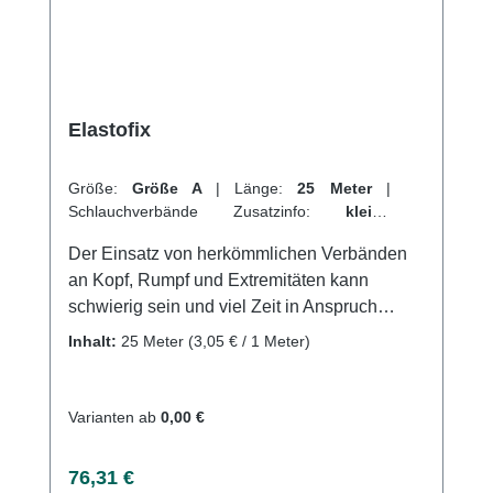
angemessen geschützt werden. Weitere
Informationen des Herstellers Kaufen Sie jetzt
Cellona Synthetikwatte online bei uns und
profitieren Sie von unserem schnellen
Versand und unserem hervorragenden
Elastofix
Kundenservice.
Größe:
Größe A
|
Länge:
25 Meter
|
Schlauchverbände Zusatzinfo:
kleine
Extremitäten + Finger
|
VPE:
1 Stück
|
Der Einsatz von herkömmlichen Verbänden
Abrechnungsart:
Selbstzahler
an Kopf, Rumpf und Extremitäten kann
schwierig sein und viel Zeit in Anspruch
nehmen. Als Alternative bietet sich hier der
Inhalt:
25 Meter
(3,05 € / 1 Meter)
hochelastische Netzschlauchverband
Elastofix® an. Mit nur vier Größen können
alle Anwendungen abgedeckt werden.
Varianten ab
0,00 €
Elastofix® ermöglicht einen schnellen
Wechsel der Wundauflage und eine einfache
Regulärer Preis:
76,31 €
Wundinspektion. Das Material ist