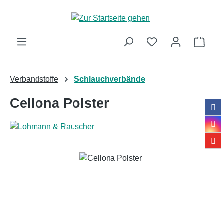
Zum Hauptinhalt springen
Ware
Verbandstoffe
Schlauchverbände
Cellona Polster
Bildergalerie überspringen