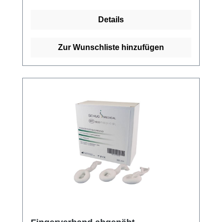
hautverträglich und sitzt rutschfest und sicher.
Details
Es kann an jeder Stelle und in jede Richtung
geschnitten werden, ohne Stauungen und
Abschnürungen zu verursachen und den
Zur Wunschliste hinzufügen
normalenWärme- und
Feuchtigkeitsaustausch der Haut bleibt
uneingeschränkt erhalten. Elastofix® besteht
aus 55 % Baumwolle, 25 % Elastodien und
20 % Polyamid. Weitere Informationen des
Herstellers Kaufen Sie jetzt Elastofix
Schlauchverbände online bei uns und
profitieren Sie von unserem schnellen
Versand und unserem hervorragenden
Kundenservice.