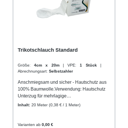
Trikotschlauch Standard
Größe:
4cm x 20m
|
VPE:
1 Stück
|
Abrechnungsart:
Selbstzahler
Anschmiegsam und sicher - Hautschutz aus
100% Baumwolle.Verwendung: Hautschutz
Unterzug für mehrlagige
Kompressionsysteme Unterzugverband bei
Inhalt:
20 Meter
(0,38 € / 1 Meter)
Syntehtischen Gipsverbänden Unterzug bei
Zinkleimverbänden (Halbstarrverbände)
Schnelle Fixierung von Verbänden an Rumpf,
Varianten ab
0,00 €