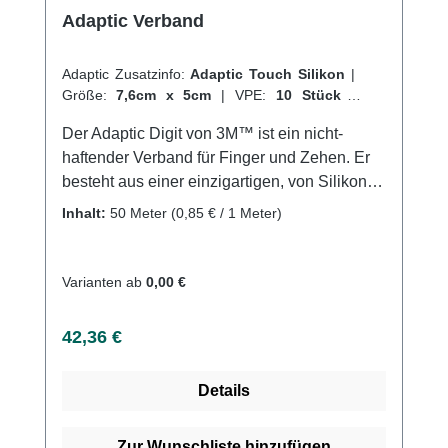
Adaptic Verband
Adaptic Zusatzinfo:
Adaptic Touch Silikon
|
Größe:
7,6cm x 5cm
|
VPE:
10 Stück
|
Abrechnungsart:
Selbstzahler
Der Adaptic Digit von 3M™ ist ein nicht-
haftender Verband für Finger und Zehen. Er
besteht aus einer einzigartigen, von Silikon
ummantelten Kontaktschicht, die nicht an der
Inhalt:
50 Meter
(0,85 € / 1 Meter)
Wunde haftet, sowie einem weichen
Fließstoff. Der Verband ist speziell für die
Anwendung an Fingern und Zehen konzipiert
Varianten ab
0,00 €
und lässt sich einfach und schnell anbringen,
ohne dass hierfür eine Anwendungshilfe oder
Regulärer Preis:
42,36 €
Schere erforderlich sind. Dank seiner
anpassungsfähigen und bequemen
Details
Beschaffenheit ermöglicht der Adaptic Digit
eine maximale Beweglichkeit für Hand und
Fuß, ohne dass er sich mit der Wunde
Zur Wunschliste hinzufügen