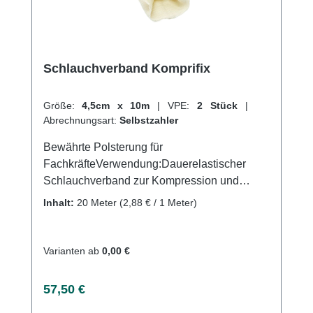
Schlauchverband Komprifix
Größe:
4,5cm x 10m
|
VPE:
2 Stück
|
Abrechnungsart:
Selbstzahler
Bewährte Polsterung für
FachkräfteVerwendung:Dauerelastischer
Schlauchverband zur Kompression und
EntlastungFixierung und Stützung von
Inhalt:
20 Meter
(2,88 € / 1 Meter)
VerbändenProduktqualität: 83% Baumwolle,
9% Elastodiene, 8% PolyamidEigenschaften:
Durch den schwebenden Faden schmiegt
Varianten ab
0,00 €
sich der Schlauchverband immer dem
Köprerteil anEr kann auch mehrfach
Regulärer Preis:
57,50 €
verwendbar, da es keinen Memoryeffekt gibt.