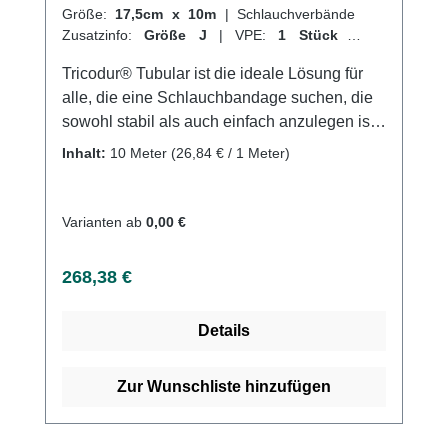
Größe:
17,5cm x 10m
|
Schlauchverbände
Zusatzinfo:
Größe J
|
VPE:
1 Stück
|
Abrechnungsart:
Selbstzahler
Tricodur® Tubular ist die ideale Lösung für
alle, die eine Schlauchbandage suchen, die
sowohl stabil als auch einfach anzulegen ist.
Dieser querelastische Schlauchverband
Inhalt:
10 Meter
(26,84 € / 1 Meter)
bietet nicht nur Unterstützung und Fixierung,
sondern ist auch hautfreundlich und
luftdurchlässig. Hergestellt aus einer
Varianten ab
0,00 €
Mischung aus Baumwolle, Elastodien und
Polyamid, ist Tricodur® Tubular nach den
Regulärer Preis:
268,38 €
richtigen Waschhinweisen auch waschbar.
Eignet sich perfekt als Verbandmaterial oder
Details
zur Anwendung von Wärme- und
Kältekompressen. Weitere Informationen des
Herstellers Kaufen Sie jetzt Tricodur Tubolar
Zur Wunschliste hinzufügen
online bei uns und profitieren Sie von
unserem schnellen Versand und unserem