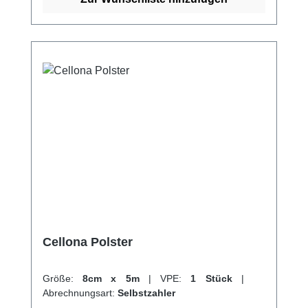
verklebt. Die einfache Anwendung des
Verbands gibt Patienten die Möglichkeit, den
Verbandwechsel selbst zu Hause
vorzunehmen. Weitere Vorteile des Verbands
sind: Maximale Beweglichkeit für Hand und
Fuß dank optimaler Passform Sanft und
schonend von der Wunde zu entfernen Kann
bis zu 7 Tagen auf der Wunde verbleiben
Weitere Informationen des Herstellers Kaufen
Sie jetzt Adaptic Verband online bei uns und
profitieren Sie von unserem schnellen
Versand und unserem hervorragenden
Kundenservice.
Cellona Polster
Größe:
8cm x 5m
|
VPE:
1 Stück
|
Abrechnungsart:
Selbstzahler