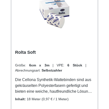
Rolta Soft
Größe:
6cm x 3m
|
VPE:
6 Stück
|
Abrechnungsart:
Selbstzahler
Die Cellona Synthetik-Wattebinden sind aus
gekräuselten Polyesterfasern gefertigt und
bieten eine weiche, hautfreundliche Lösung
für Schutzexponierte Knochen und
Inhalt:
18 Meter
(0,97 € / 1 Meter)
Nervenbereiche. Sie zeichnen sich durch ihre
Luft- und Sekretdurchlässigkeit, den