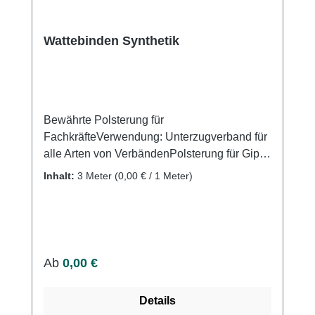
Wattebinden Synthetik
Bewährte Polsterung für
FachkräfteVerwendung: Unterzugverband für
alle Arten von VerbändenPolsterung für Gipse
und Schienen Produktqualität: 100%
Inhalt:
3 Meter
(0,00 € / 1 Meter)
Polyesterfasern, ungebleicht Stapelfaser-
Nadelvliesstoff mechanisch vernadelt, ohne
chemische Zusatzstoffe Eigenschaften: Durch
sehr weiche Oberflächenstruktur erfolgt eine
faltenfrei AnlageHohe Luftdurchlässigkeit und
Regulärer Preis:
Ab
0,00 €
passgenauer
SitzLuftdurchlässigSekretdurchlässigreißbar
Details
Kaufen Sie jetzt Synthetik Wattebinden online