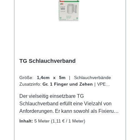
TG Schlauchverband
Größe:
1,4cm x 5m
|
Schlauchverbände
Zusatzinfo:
Gr. 1 Finger und Zehen
|
VPE:
1
Stück
|
Abrechnungsart:
Selbstzahler
Der vielseitig einsetzbare TG
Schlauchverband erfüllt eine Vielzahl von
Anforderungen. Er kann sowohl als Fixierung
von Wundauflagen und Polstermaterial
Inhalt:
5 Meter
(1,11 € / 1 Meter)
verwendet werden, als auch als Hautschutz
unter Gips-, Cast- und