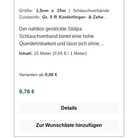
Größe:
1,5cm x 15m
|
Schlauchverbände
Zusatzinfo:
Gr. 0 R Kinderfinger- & Zehen
|
VPE:
1 Stück
|
Abrechnungsart:
Selbstzahler
Der nahtlos gestrickte Stülpa
Schlauchverband bietet eine hohe
Querdehnbarkeit und lässt sich ohne
Hilfsmittel einfach anlegen. Er kann an jeder
Inhalt:
15 Meter
(0,65 € / 1 Meter)
beliebigen Stelle durchtrennt werden, ohne
dass Laufmaschen entstehen. Der Verband
sitzt faltenfrei und durch die geschlossene
Varianten ab
0,00 €
Oberfläche bleibt er auch bei mechanischer
Beanspruchung in Position, sodass
Regulärer Preis:
9,78 €
Wundenoder empfindliche Hautpartien
zuverlässig geschützt werden. Der Verbandist
Details
saugfähig, luftdurchlässig und sterilisierbar
(Dampf A 134 °C). Er ist sowohl auf Rollen als
auch als Fertigverband erhältlich. Der
Zur Wunschliste hinzufügen
Schlauchverband besteht aus 70% Viskose