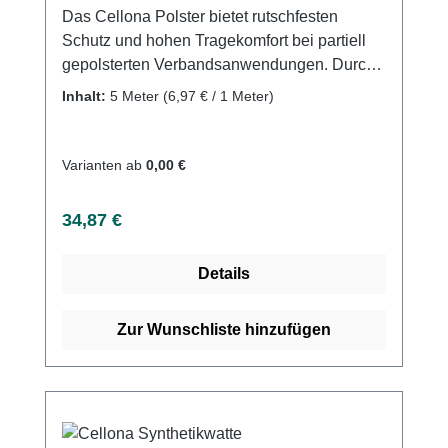
Das Cellona Polster bietet rutschfesten
Schutz und hohen Tragekomfort bei partiell
gepolsterten Verbandsanwendungen. Durch
seine luftdurchlässige, selbstklebende
Inhalt:
5 Meter
(6,97 € / 1 Meter)
Struktur und den hautfreundlichen Kleber
bleibt es an Ort und Stelle und verhindert
Druckstellen. Es ist in verschiedenen Größen
Varianten ab
0,00 €
und Stärken als Folienbeutel oder gerollte
Version erhältlich und besteht aus 50%
Regulärer Preis:
34,87 €
Polyester, 30% Polypropylen und 20%
Viskose. Weitere Informationen des
Details
Herstellers Kaufen Sie jetzt Cellona Polster
online bei uns und profitieren Sie von
unserem schnellen Versand und unserem
Zur Wunschliste hinzufügen
hervorragenden Kundenservice.