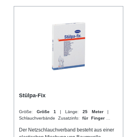
und 30% Baumwolle. Weitere Informationen
des Herstellers Kaufen Sie jetzt Stülpa Rollen
Schlauchverband online bei uns und
profitieren Sie von unserem schnellen
Versand und unserem hervorragenden
Kundenservice.
Stülpa-Fix
Größe:
Größe 1
|
Länge:
25 Meter
|
Schlauchverbände Zusatzinfo:
für Finger
|
VPE:
1 Stück
|
Abrechnungsart:
Selbstzahler
Der Netzschlauchverband besteht aus einer