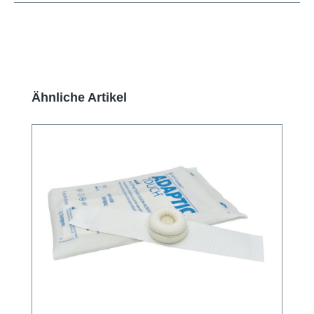
Produktgalerie überspringen
Ähnliche Artikel