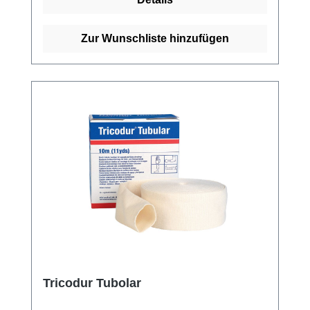
ist es lediglich notwendig, den Schlauch
partiell abzuheben oder zurückzustreifen. Der
tg fix Schlauchverband eignet sich durch
Zur Wunschliste hinzufügen
seine Anpassbarkeit an unterschiedliche
Längen und Größen sowohl für große als
auch kleine Körperstellen wie Kopf, Rumpf,
Hüfte, Achselhöhle, Finger, Hände und Füße.
Die Produktzusammensetzung besteht aus
71% Polyamid (gekräuselt) und 29%
Elastodien (Latex), ohne optische Aufheller.
Weitere Informationen des Herstellers Kaufen
Sie jetzt TG-Fix Netzverband online bei uns
und profitieren Sie von unserem schnellen
Versand und unserem hervorragenden
Kundenservice.
Tricodur Tubolar