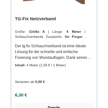
TG-Fix Netzverband
Größe:
Größe A
|
Länge:
4 Meter
|
Schlauchverbände Zusatzinfo:
für Finger
|
VPE:
1 Stück
|
Abrechnungsart:
Selbstzahler
Der tg fix Schlauchverband ist eine ideale
Lösung für die schnelle und einfache
Fixierung von Wundauflagen. Dank seiner
weitmaschigen und hochelastischen Struktur
Inhalt:
4 Meter
(1,58 € / 1 Meter)
passt er sich perfekt an jede Körperform an
und garantiert so einen angenehmen
Tragekomfort. Das maschenfeste Material des
Varianten ab
0,00 €
Netzschlauchs verhindert das Einreißen des
Verbands und ermöglicht eine flexible
Regulärer Preis:
6,30 €
Anwendung in jeder Lage. Für
Wundinspektionen oder Kompressenwechsel
Details