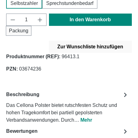
Selbstzahler
Sprechstundenbedarf
Produkt Anzahl: Gib den gewünschten Wert e
In den Warenkorb
Packung
Zur Wunschliste hinzufügen
Produktnummer (REF):
96413.1
PZN:
03674236
Beschreibung
Das Cellona Polster bietet rutschfesten Schutz und
hohen Tragekomfort bei partiell gepolsterten
Verbandsanwendungen. Durch…
Mehr
Bewertungen