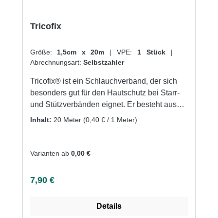
Tricofix
Größe:
1,5cm x 20m
|
VPE:
1 Stück
|
Abrechnungsart:
Selbstzahler
Tricofix® ist ein Schlauchverband, der sich
besonders gut für den Hautschutz bei Starr-
und Stützverbänden eignet. Er besteht aus
100% reiner Baumwolle und hat sich in der
Inhalt:
20 Meter
(0,40 € / 1 Meter)
flexiblen Anwendung seit Jahren bewährt.
Der rund gestrickte Verband ist gut
hautverträglich und lässt sich in seiner Breite
Varianten ab
0,00 €
sehr dehnen und durch Strecken wieder
enger werden. Tricofix® eignet sich als
Regulärer Preis:
7,90 €
Verbandschutz, als Hautschutz unter Starr-
und Stützverbänden sowie unter klebenden
Details
und entlastenden Verbänden und zur