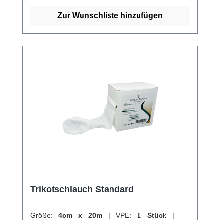
Fixierung von Wundauflagen und Verbänden.
Weitere Informationen des Herstellers Kaufen
Zur Wunschliste hinzufügen
Sie jetzt Tricofix Schlauchverband online bei
uns und profitieren Sie von unserem
schnellen Versand und unserem
hervorragenden Kundenservice.
Trikotschlauch Standard
Größe:
4cm x 20m
|
VPE:
1 Stück
|