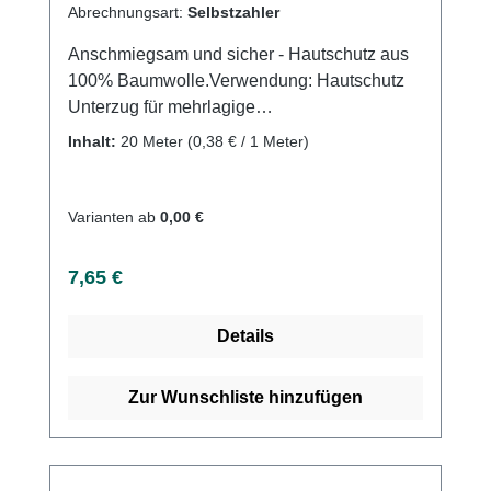
Abrechnungsart:
Selbstzahler
Anschmiegsam und sicher - Hautschutz aus
100% Baumwolle.Verwendung: Hautschutz
Unterzug für mehrlagige
Kompressionsysteme Unterzugverband bei
Inhalt:
20 Meter
(0,38 € / 1 Meter)
Syntehtischen Gipsverbänden Unterzug bei
Zinkleimverbänden (Halbstarrverbände)
Schnelle Fixierung von Verbänden an Rumpf,
Varianten ab
0,00 €
Kopf etc. Schutz bei Salbenverbänden Kann
auch zur leichten Kompression verwendet
Regulärer Preis:
7,65 €
werden Fixierung von Polsterbinden
Unterzug in phlebologischen- und
Details
lymphologischen Setlösungen(Bestandteil
des Schug Set-Baukastensystems)
Produktqualität: 100% Baumwolle dehnbar
Zur Wunschliste hinzufügen
Länge 20 m Eigenschaften: Nahtloser
Schlauchverband Starke Dehnbarkeit Anlage
sehr faltenarm an allen Körperstellen möglich