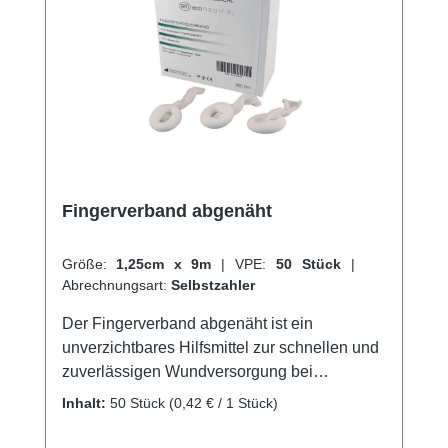
Herstellers Kaufen Sie jetzt Elastofix
Schlauchverbände online bei uns und
profitieren Sie von unserem schnellen
Versand und unserem hervorragenden
Kundenservice.
Fingerverband abgenäht
Größe:
1,25cm x 9m
|
VPE:
50 Stück
|
Abrechnungsart:
Selbstzahler
Der Fingerverband abgenäht ist ein
unverzichtbares Hilfsmittel zur schnellen und
zuverlässigen Wundversorgung bei
Verletzungen an den Fingern. Der Verband
Inhalt:
50 Stück
(0,42 € / 1 Stück)
besteht aus einem weichen und
hautfreundlichen Material und ist speziell auf