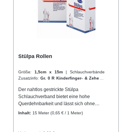
Stülpa Rollen
Größe:
1,5cm x 15m
|
Schlauchverbände
Zusatzinfo:
Gr. 0 R Kinderfinger- & Zehen
|
VPE:
1 Stück
|
Abrechnungsart:
Selbstzahler
Der nahtlos gestrickte Stülpa
Schlauchverband bietet eine hohe
Querdehnbarkeit und lässt sich ohne
Hilfsmittel einfach anlegen. Er kann an jeder
Inhalt:
15 Meter
(0,65 € / 1 Meter)
beliebigen Stelle durchtrennt werden, ohne
dass Laufmaschen entstehen. Der Verband
sitzt faltenfrei und durch die geschlossene