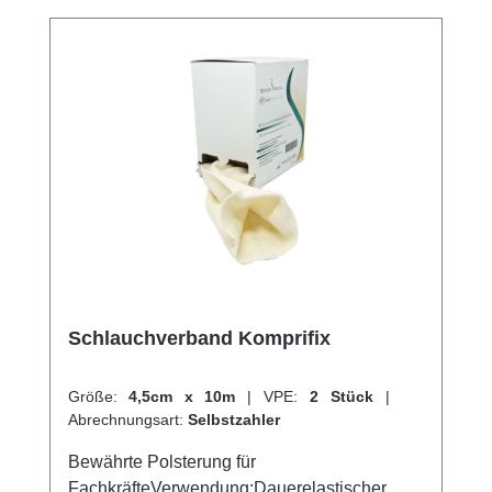
Kompressionsverbänden sowie als
Einziehmaterial für Schlauchverbände.
Besonders geeignet für Patienten mit
empfindlicher Haut. Weitere Informationen
des Herstellers Kaufen Sie jetzt Rolta Soft
online bei uns und profitieren Sie von
unserem schnellen Versand und unserem
hervorragenden Kundenservice.
Schlauchverband Komprifix
Größe:
4,5cm x 10m
|
VPE:
2 Stück
|
Abrechnungsart:
Selbstzahler
Bewährte Polsterung für
FachkräfteVerwendung:Dauerelastischer