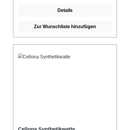
Viskose. Weitere Informationen des
Details
Herstellers Kaufen Sie jetzt Cellona Polster
online bei uns und profitieren Sie von
unserem schnellen Versand und unserem
Zur Wunschliste hinzufügen
hervorragenden Kundenservice.
Cellona Synthetikwatte