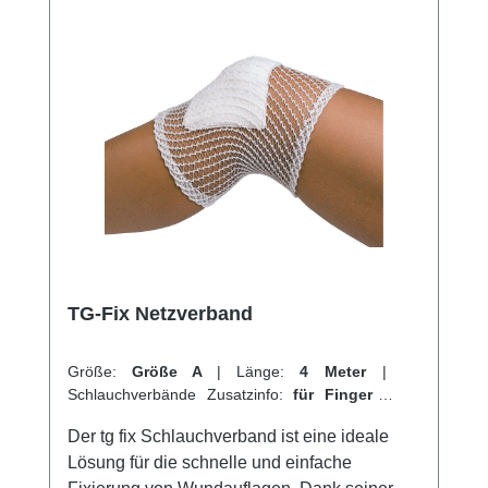
Körpers der Schlauchverband verwendet
wird.Die Zusammensetzung des Produkts
besteht aus 67% Baumwolle (gebleicht) und
33% Trägergewebe in hautfarbenem Viskose.
Weitere Informationen des Herstellers Kaufen
Sie jetzt TG Schlauchverband online bei uns
und profitieren Sie von unserem schnellen
Versand und unserem hervorragenden
Kundenservice.
TG-Fix Netzverband
Größe:
Größe A
|
Länge:
4 Meter
|
Schlauchverbände Zusatzinfo:
für Finger
|
VPE:
1 Stück
|
Abrechnungsart:
Selbstzahler
Der tg fix Schlauchverband ist eine ideale
Lösung für die schnelle und einfache