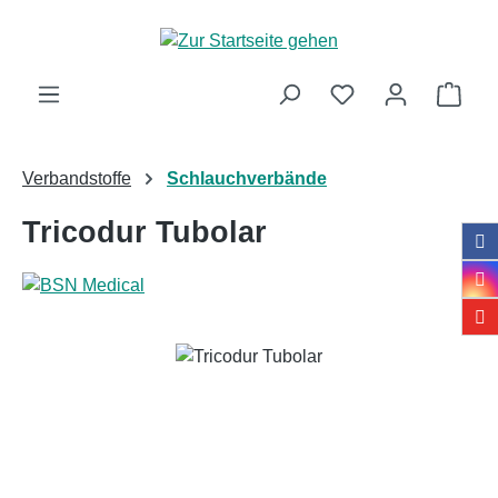
Zum Hauptinhalt springen
Ware
Verbandstoffe
Schlauchverbände
Tricodur Tubolar
Bildergalerie überspringen