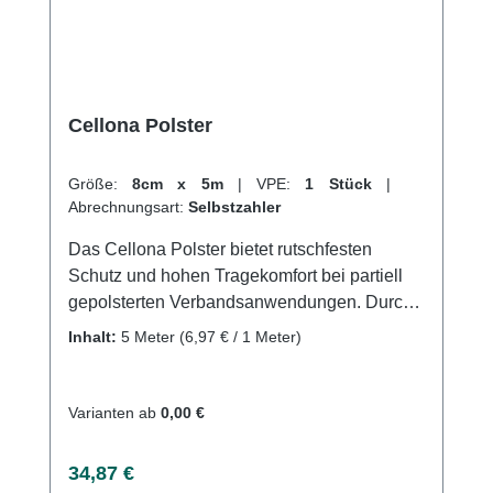
profitieren Sie von unserem schnellen
Versand und unserem hervorragenden
Kundenservice.
Cellona Polster
Größe:
8cm x 5m
|
VPE:
1 Stück
|
Abrechnungsart:
Selbstzahler
Das Cellona Polster bietet rutschfesten
Schutz und hohen Tragekomfort bei partiell
gepolsterten Verbandsanwendungen. Durch
seine luftdurchlässige, selbstklebende
Inhalt:
5 Meter
(6,97 € / 1 Meter)
Struktur und den hautfreundlichen Kleber
bleibt es an Ort und Stelle und verhindert
Druckstellen. Es ist in verschiedenen Größen
Varianten ab
0,00 €
und Stärken als Folienbeutel oder gerollte
Version erhältlich und besteht aus 50%
Regulärer Preis:
34,87 €
Polyester, 30% Polypropylen und 20%