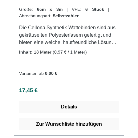
Größe:
6cm x 3m
|
VPE:
6 Stück
|
Abrechnungsart:
Selbstzahler
Die Cellona Synthetik-Wattebinden sind aus
gekräuselten Polyesterfasern gefertigt und
bieten eine weiche, hautfreundliche Lösung
für Schutzexponierte Knochen und
Inhalt:
18 Meter
(0,97 € / 1 Meter)
Nervenbereiche. Sie zeichnen sich durch ihre
Luft- und Sekretdurchlässigkeit, den
Temperaturausgleich sowie den
Varianten ab
0,00 €
rutschsicheren Sitz aus, der ein faltenfreies
Tragen ermöglicht.Dank des
Regulärer Preis:
17,45 €
materialbedingten Hafteffekts kann die Watte
einfach angelegt und mit den Händen
Details
abgerissen werden. Auch sterilisierbar
(Dampf A 121°C) und strahlenunempfindlich,
bietet sie eine vielseitige Anwendung als
Zur Wunschliste hinzufügen
Polstermaterial unter Gips-, Stütz- und