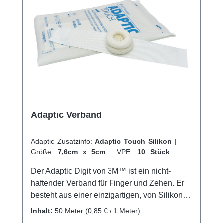
Adaptic Verband
Adaptic Zusatzinfo:
Adaptic Touch Silikon
|
Größe:
7,6cm x 5cm
|
VPE:
10 Stück
|
Abrechnungsart:
Selbstzahler
Der Adaptic Digit von 3M™ ist ein nicht-
haftender Verband für Finger und Zehen. Er
besteht aus einer einzigartigen, von Silikon
ummantelten Kontaktschicht, die nicht an der
Inhalt:
50 Meter
(0,85 € / 1 Meter)
Wunde haftet, sowie einem weichen