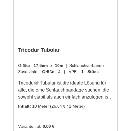
Weitere Informationen des Herstellers Kaufen
Sie jetzt TG-Fix Netzverband online bei uns
und profitieren Sie von unserem schnellen
Versand und unserem hervorragenden
Kundenservice.
Tricodur Tubolar
Größe:
17,5cm x 10m
|
Schlauchverbände
Zusatzinfo:
Größe J
|
VPE:
1 Stück
|
Abrechnungsart:
Selbstzahler
Tricodur® Tubular ist die ideale Lösung für
alle, die eine Schlauchbandage suchen, die
sowohl stabil als auch einfach anzulegen ist.
Dieser querelastische Schlauchverband
Inhalt:
10 Meter
(26,84 € / 1 Meter)
bietet nicht nur Unterstützung und Fixierung,
sondern ist auch hautfreundlich und
luftdurchlässig. Hergestellt aus einer
Varianten ab
0,00 €