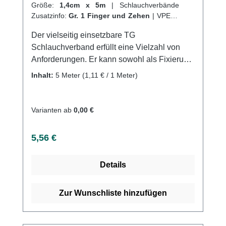
Größe:
1,4cm x 5m
|
Schlauchverbände
Zusatzinfo:
Gr. 1 Finger und Zehen
|
VPE:
1
Stück
|
Abrechnungsart:
Selbstzahler
Der vielseitig einsetzbare TG
Schlauchverband erfüllt eine Vielzahl von
Anforderungen. Er kann sowohl als Fixierung
von Wundauflagen und Polstermaterial
Inhalt:
5 Meter
(1,11 € / 1 Meter)
verwendet werden, als auch als Hautschutz
unter Gips-, Cast- und
Kompressionsverbänden. Darüber hinaus
Varianten ab
0,00 €
eignet er sich auch für dermatologische
Anwendungen, indem er als Schutz für
Regulärer Preis:
5,56 €
Salbentherapien dient. Seine Flexibilität
macht ihn auch aus wirtschaftlicher
Details
Perspektive attraktiv.Durch seine starke
Dehnbarkeit und fehlenden Nähte sorgt er für
einen angenehmen Sitz, der auch bei
Zur Wunschliste hinzufügen
Bewegungen bestehen bleibt und keine
Falten bildet - egal an welcher Stelle des