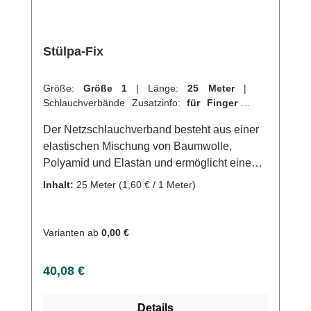
Stülpa-Fix
Größe:
Größe 1
|
Länge:
25 Meter
|
Schlauchverbände Zusatzinfo:
für Finger
|
VPE:
1 Stück
|
Abrechnungsart:
Selbstzahler
Der Netzschlauchverband besteht aus einer
elastischen Mischung von Baumwolle,
Polyamid und Elastan und ermöglicht eine
schnelle und einfache Anwendung ohne
Inhalt:
25 Meter
(1,60 € / 1 Meter)
komplizierte Verbandtechniken. Durch seine
hohe Baumwollanteil sorgt er für eine sichere
und dauerhafte Fixierung. Er lässt sich an
Varianten ab
0,00 €
jeder Stelle durchtrennen, ohne zu reißen
oder auszufransen und ist sterilisierbar (bei
Regulärer Preis:
40,08 €
einer Dampfsterilisation von 134°C). Der
Schlauchverband eignet sich perfekt für die
Details