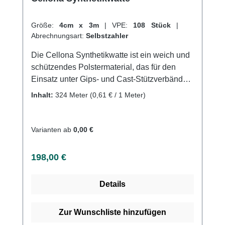
Größe:
4cm x 3m
|
VPE:
108 Stück
|
Abrechnungsart:
Selbstzahler
Die Cellona Synthetikwatte ist ein weich und
schützendes Polstermaterial, das für den
Einsatz unter Gips- und Cast-Stützverbänden
sowie bei Schienen- und
Inhalt:
324 Meter
(0,61 € / 1 Meter)
Kompressionsverbänden bestens geeignet
ist. Durch ihre hohe Flexibilität und Dichte
lässt sich die Watte einfach und angenehm
Varianten ab
0,00 €
anwenden, ohne Wulstbildung zu
verursachen.Die Synthetikwatte bietet eine
Regulärer Preis:
198,00 €
hervorragende Luftdurchlässigkeit und einen
ausgewogenen Temperaturausgleich, was
Details
die Aushärtung des Steifverbands
beschleunigt. Die Fasern nehmen keine
Feuchtigkeit auf und können leicht trennbar
Zur Wunschliste hinzufügen
sein, um auch enge Körperstellen, wie den