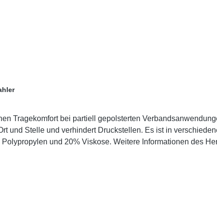
ahler
ohen Tragekomfort bei partiell gepolsterten Verbandsanwendunge
Ort und Stelle und verhindert Druckstellen. Es ist in verschied
nen des Herstellers Kaufen Sie jetzt Cellona Polster online bei
and und unserem hervorragenden Kundenservice.