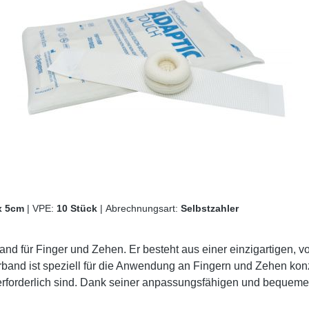
x 5cm
|
VPE:
10 Stück
|
Abrechnungsart:
Selbstzahler
and für Finger und Zehen. Er besteht aus einer einzigartigen, v
band ist speziell für die Anwendung an Fingern und Zehen konzi
rforderlich sind. Dank seiner anpassungsfähigen und bequemen 
r sich mit der Wunde verklebt. Die einfache Anwendung des Ve