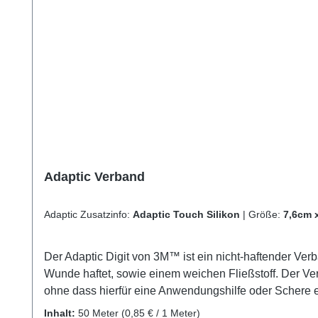
Adaptic Verband
Adaptic Zusatzinfo:
Adaptic Touch Silikon
|
Größe:
7,6cm 
Der Adaptic Digit von 3M™ ist ein nicht-haftender Verb
Wunde haftet, sowie einem weichen Fließstoff. Der Ver
ohne dass hierfür eine Anwendungshilfe oder Schere e
maximale Beweglichkeit für Hand und Fuß, ohne dass e
Inhalt:
50 Meter
(0,85 € / 1 Meter)