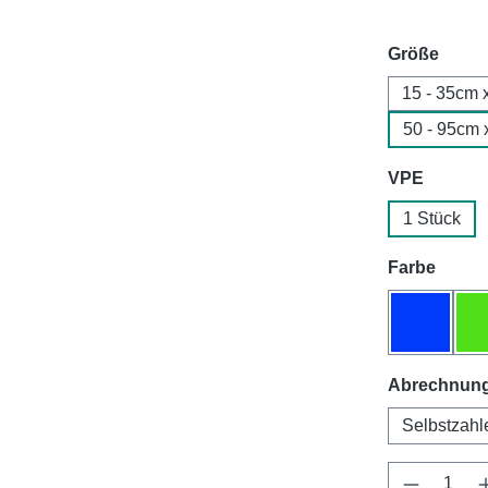
ausw
Größe
15 - 35cm 
50 - 95cm 
auswäh
VPE
1 Stück
auswä
Farbe
blau
Abrechnung
Selbstzahl
Produkt 