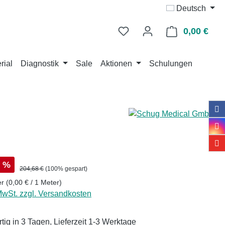
Deutsch
0,00 €
Ware
rial
Diagnostik
Sale
Aktionen
Schulungen
s:
%
Regulärer Preis:
204,68 €
(100% gespart)
er
(0,00 € / 1 Meter)
 MwSt. zzgl. Versandkosten
tig in 3 Tagen, Lieferzeit 1-3 Werktage