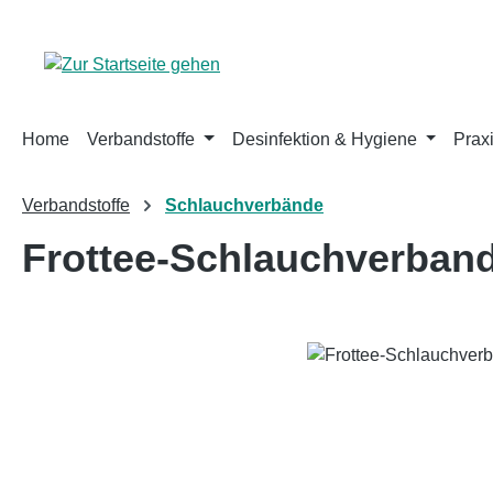
m Hauptinhalt springen
Zur Suche springen
Zur Hauptnavigation springen
Home
Verbandstoffe
Desinfektion & Hygiene
Prax
Verbandstoffe
Schlauchverbände
Frottee-Schlauchverband
Bildergalerie überspringen