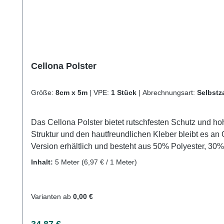
Cellona Polster
Größe:
8cm x 5m
|
VPE:
1 Stück
|
Abrechnungsart:
Selbstz
Das Cellona Polster bietet rutschfesten Schutz und h
Struktur und den hautfreundlichen Kleber bleibt es an 
Version erhältlich und besteht aus 50% Polyester, 30% Polypropylen und 20% Viskose. Weitere Informatio
uns und profitieren Sie von unserem schnellen Vers
Inhalt:
5 Meter
(6,97 € / 1 Meter)
Varianten ab
0,00 €
Regulärer Preis:
34,87 €