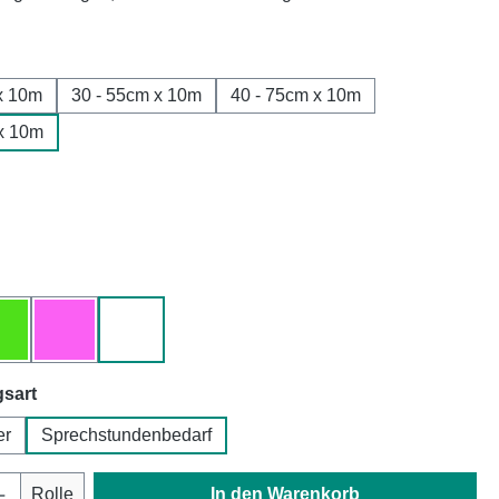
ählen
x 10m
30 - 55cm x 10m
40 - 75cm x 10m
x 10m
len
hlen
grün
pink
weiß
auswählen
sart
er
Sprechstundenbedarf
Anzahl: Gib den gewünschten Wert ein oder
Rolle
In den Warenkorb