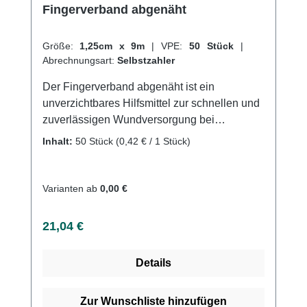
Fingerverband abgenäht
Größe:
1,25cm x 9m
|
VPE:
50 Stück
|
Abrechnungsart:
Selbstzahler
Der Fingerverband abgenäht ist ein
unverzichtbares Hilfsmittel zur schnellen und
zuverlässigen Wundversorgung bei
Verletzungen an den Fingern. Der Verband
Inhalt:
50 Stück
(0,42 € / 1 Stück)
besteht aus einem weichen und
hautfreundlichen Material und ist speziell auf
die Anforderungen an Finger und
Varianten ab
0,00 €
Handgelenke abgestimmt. Der Fingerverband
abgenäht ist sowohl atmungsaktiv als auch
Regulärer Preis:
21,04 €
wasserabweisend, was eine schnelle
Heilung der Wunde ermöglicht und zugleich
Details
ein angenehmes Tragegefühl gewährleistet.
Das Material ist so flexibel, dass der Verband
ohne Probleme um den Finger gewickelt
Zur Wunschliste hinzufügen