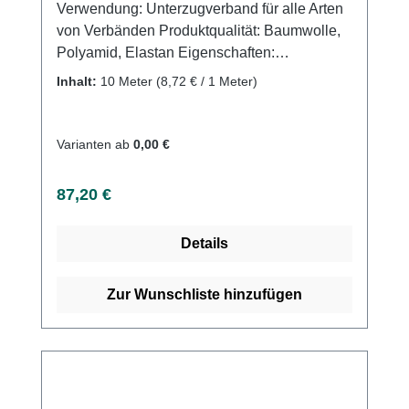
Verwendung: Unterzugverband für alle Arten
Anwendung aus. Kaufen Sie jetzt
von Verbänden Produktqualität: Baumwolle,
Fingerverband abgenäht online bei uns und
Polyamid, Elastan Eigenschaften:
profitieren Sie von unserem schnellen
Extraweicher Frotte zum agenehmen Tragen.
Inhalt:
10 Meter
(8,72 € / 1 Meter)
Versand und unserem hervorragenden
Besonders im Sommer sehr angenehm durch
Kundenservice.
hohe Luftzirkulation. Zeitersparnis durch
schnelle Applikation. Kaufen Sie jetzt Frotte-
Varianten ab
0,00 €
Schlauchverbände soft online bei uns und
profitieren Sie von unserem schnellen
Regulärer Preis:
87,20 €
Versand und unserem hervorragenden
Kundenservice.
Details
Zur Wunschliste hinzufügen