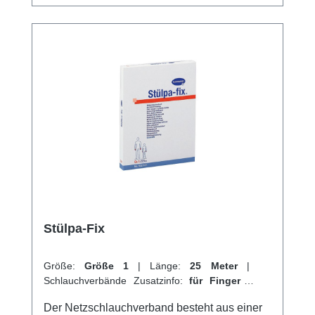
und 30% Baumwolle. Weitere Informationen
des Herstellers Kaufen Sie jetzt Stülpa Rollen
Schlauchverband online bei uns und
profitieren Sie von unserem schnellen
Versand und unserem hervorragenden
Kundenservice.
Stülpa-Fix
Größe:
Größe 1
|
Länge:
25 Meter
|
Schlauchverbände Zusatzinfo:
für Finger
|
VPE:
1 Stück
|
Abrechnungsart:
Selbstzahler
Der Netzschlauchverband besteht aus einer