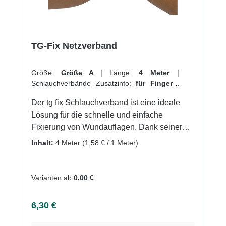
Kundenservice.
TG-Fix Netzverband
Größe:
Größe A
|
Länge:
4 Meter
|
Schlauchverbände Zusatzinfo:
für Finger
|
VPE:
1 Stück
|
Abrechnungsart:
Selbstzahler
Der tg fix Schlauchverband ist eine ideale
Lösung für die schnelle und einfache
Fixierung von Wundauflagen. Dank seiner
weitmaschigen und hochelastischen Struktur
Inhalt:
4 Meter
(1,58 € / 1 Meter)
passt er sich perfekt an jede Körperform an
und garantiert so einen angenehmen
Tragekomfort. Das maschenfeste Material des
Varianten ab
0,00 €
Netzschlauchs verhindert das Einreißen des
Verbands und ermöglicht eine flexible
Regulärer Preis:
6,30 €
Anwendung in jeder Lage. Für
Wundinspektionen oder Kompressenwechsel