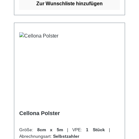
Fuß, ohne dass er sich mit der Wunde
Zur Wunschliste hinzufügen
verklebt. Die einfache Anwendung des
Verbands gibt Patienten die Möglichkeit, den
Verbandwechsel selbst zu Hause
vorzunehmen. Weitere Vorteile des Verbands
sind: Maximale Beweglichkeit für Hand und
Fuß dank optimaler Passform Sanft und
schonend von der Wunde zu entfernen Kann
bis zu 7 Tagen auf der Wunde verbleiben
Weitere Informationen des Herstellers Kaufen
Sie jetzt Adaptic Verband online bei uns und
profitieren Sie von unserem schnellen
Versand und unserem hervorragenden
Kundenservice.
Cellona Polster
Größe:
8cm x 5m
|
VPE:
1 Stück
|
Abrechnungsart:
Selbstzahler