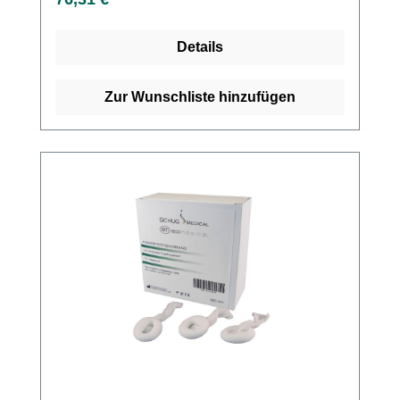
Wundinspektion. Das Material ist
hautverträglich und sitzt rutschfest und sicher.
Details
Es kann an jeder Stelle und in jede Richtung
geschnitten werden, ohne Stauungen und
Abschnürungen zu verursachen und den
Zur Wunschliste hinzufügen
normalenWärme- und
Feuchtigkeitsaustausch der Haut bleibt
uneingeschränkt erhalten. Elastofix® besteht
aus 55 % Baumwolle, 25 % Elastodien und
20 % Polyamid. Weitere Informationen des
Herstellers Kaufen Sie jetzt Elastofix
Schlauchverbände online bei uns und
profitieren Sie von unserem schnellen
Versand und unserem hervorragenden
Kundenservice.