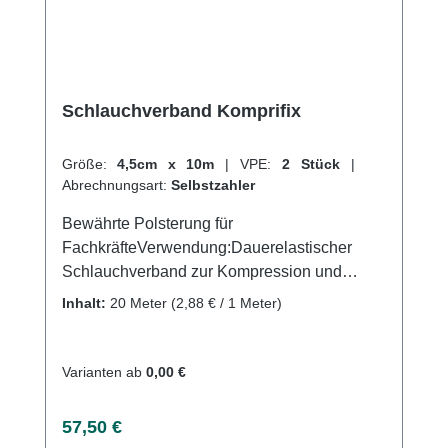
Schlauchverband Komprifix
Größe:
4,5cm x 10m
|
VPE:
2 Stück
|
Abrechnungsart:
Selbstzahler
Bewährte Polsterung für
FachkräfteVerwendung:Dauerelastischer
Schlauchverband zur Kompression und
EntlastungFixierung und Stützung von
Inhalt:
20 Meter
(2,88 € / 1 Meter)
VerbändenProduktqualität: 83% Baumwolle,
9% Elastodiene, 8% PolyamidEigenschaften:
Durch den schwebenden Faden schmiegt
Varianten ab
0,00 €
sich der Schlauchverband immer dem
Köprerteil anEr kann auch mehrfach
Regulärer Preis:
57,50 €
verwendbar, da es keinen Memoryeffekt gibt.