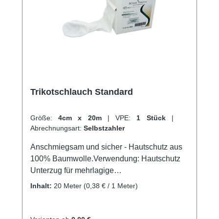
Trikotschlauch Standard
Größe:
4cm x 20m
|
VPE:
1 Stück
|
Abrechnungsart:
Selbstzahler
Anschmiegsam und sicher - Hautschutz aus
100% Baumwolle.Verwendung: Hautschutz
Unterzug für mehrlagige
Kompressionsysteme Unterzugverband bei
Inhalt:
20 Meter
(0,38 € / 1 Meter)
Syntehtischen Gipsverbänden Unterzug bei
Zinkleimverbänden (Halbstarrverbände)
Schnelle Fixierung von Verbänden an Rumpf,