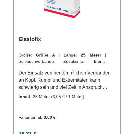
angemessen geschützt werden. Weitere
Informationen des Herstellers Kaufen Sie jetzt
Cellona Synthetikwatte online bei uns und
profitieren Sie von unserem schnellen
Versand und unserem hervorragenden
Elastofix
Kundenservice.
Größe:
Größe A
|
Länge:
25 Meter
|
Schlauchverbände Zusatzinfo:
kleine
Extremitäten + Finger
|
VPE:
1 Stück
|
Der Einsatz von herkömmlichen Verbänden
Abrechnungsart:
Selbstzahler
an Kopf, Rumpf und Extremitäten kann
schwierig sein und viel Zeit in Anspruch
nehmen. Als Alternative bietet sich hier der
Inhalt:
25 Meter
(3,05 € / 1 Meter)
hochelastische Netzschlauchverband
Elastofix® an. Mit nur vier Größen können
alle Anwendungen abgedeckt werden.
Varianten ab
0,00 €
Elastofix® ermöglicht einen schnellen
Wechsel der Wundauflage und eine einfache
Regulärer Preis:
76,31 €