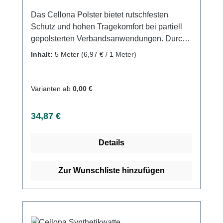
Das Cellona Polster bietet rutschfesten
Schutz und hohen Tragekomfort bei partiell
gepolsterten Verbandsanwendungen. Durch
seine luftdurchlässige, selbstklebende
Inhalt:
5 Meter
(6,97 € / 1 Meter)
Struktur und den hautfreundlichen Kleber
bleibt es an Ort und Stelle und verhindert
Druckstellen. Es ist in verschiedenen Größen
Varianten ab
0,00 €
und Stärken als Folienbeutel oder gerollte
Version erhältlich und besteht aus 50%
Regulärer Preis:
34,87 €
Polyester, 30% Polypropylen und 20%
Viskose. Weitere Informationen des
Details
Herstellers Kaufen Sie jetzt Cellona Polster
online bei uns und profitieren Sie von
unserem schnellen Versand und unserem
Zur Wunschliste hinzufügen
hervorragenden Kundenservice.