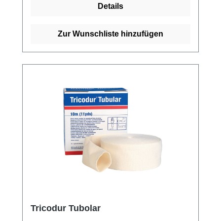
Details
ist es lediglich notwendig, den Schlauch
partiell abzuheben oder zurückzustreifen. Der
tg fix Schlauchverband eignet sich durch
Zur Wunschliste hinzufügen
seine Anpassbarkeit an unterschiedliche
Längen und Größen sowohl für große als
auch kleine Körperstellen wie Kopf, Rumpf,
Hüfte, Achselhöhle, Finger, Hände und Füße.
Die Produktzusammensetzung besteht aus
71% Polyamid (gekräuselt) und 29%
Elastodien (Latex), ohne optische Aufheller.
Weitere Informationen des Herstellers Kaufen
Sie jetzt TG-Fix Netzverband online bei uns
und profitieren Sie von unserem schnellen
Versand und unserem hervorragenden
Kundenservice.
Tricodur Tubolar