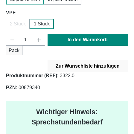
auswählen
VPE
2 Stück
1 Stück
(Diese Option ist zurzeit nicht verfügbar.)
Produkt Anzahl: Gib den gewünschten Wert e
In den Warenkorb
Pack
Zur Wunschliste hinzufügen
Produktnummer (REF):
3322.0
PZN:
00879340
Wichtiger Hinweis:
Sprechstundenbedarf