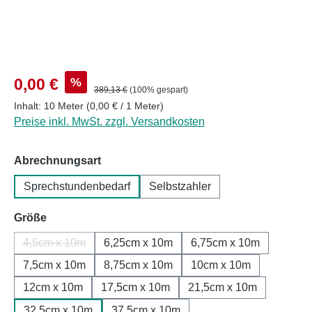
Verkaufspreis:
%
0,00 €
Regulärer Preis:
389,13 €
(100% gespart)
Inhalt:
10 Meter
(0,00 € / 1 Meter)
Preise inkl. MwSt. zzgl. Versandkosten
auswählen
Abrechnungsart
Sprechstundenbedarf
Selbstzahler
auswählen
Größe
4,5cm x 10m
6,25cm x 10m
6,75cm x 10m
(Diese Option ist zurzeit nicht verfügbar.)
7,5cm x 10m
8,75cm x 10m
10cm x 10m
12cm x 10m
17,5cm x 10m
21,5cm x 10m
32,5cm x 10m
37,5cm x 10m