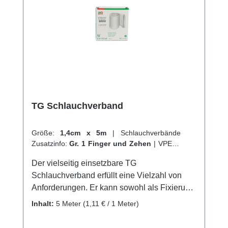
TG Schlauchverband
Größe:
1,4cm x 5m
|
Schlauchverbände
Zusatzinfo:
Gr. 1 Finger und Zehen
|
VPE:
1
Stück
|
Abrechnungsart:
Selbstzahler
Der vielseitig einsetzbare TG
Schlauchverband erfüllt eine Vielzahl von
Anforderungen. Er kann sowohl als Fixierung
von Wundauflagen und Polstermaterial
Inhalt:
5 Meter
(1,11 € / 1 Meter)
verwendet werden, als auch als Hautschutz
unter Gips-, Cast- und