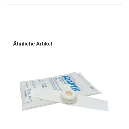
Produktgalerie überspringen
Ähnliche Artikel