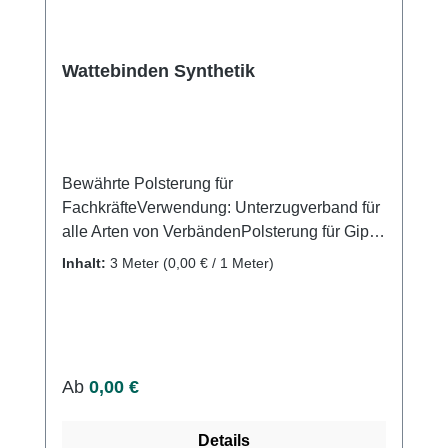
Wattebinden Synthetik
Bewährte Polsterung für
FachkräfteVerwendung: Unterzugverband für
alle Arten von VerbändenPolsterung für Gipse
und Schienen Produktqualität: 100%
Inhalt:
3 Meter
(0,00 € / 1 Meter)
Polyesterfasern, ungebleicht Stapelfaser-
Nadelvliesstoff mechanisch vernadelt, ohne
chemische Zusatzstoffe Eigenschaften: Durch
sehr weiche Oberflächenstruktur erfolgt eine
faltenfrei AnlageHohe Luftdurchlässigkeit und
Regulärer Preis:
Ab
0,00 €
passgenauer
SitzLuftdurchlässigSekretdurchlässigreißbar
Details
Kaufen Sie jetzt Synthetik Wattebinden online