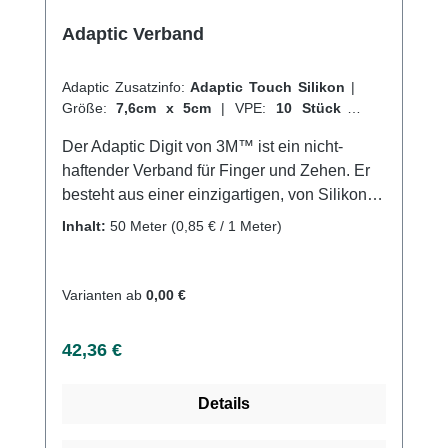
Adaptic Verband
Adaptic Zusatzinfo:
Adaptic Touch Silikon
|
Größe:
7,6cm x 5cm
|
VPE:
10 Stück
|
Abrechnungsart:
Selbstzahler
Der Adaptic Digit von 3M™ ist ein nicht-
haftender Verband für Finger und Zehen. Er
besteht aus einer einzigartigen, von Silikon
ummantelten Kontaktschicht, die nicht an der
Inhalt:
50 Meter
(0,85 € / 1 Meter)
Wunde haftet, sowie einem weichen
Fließstoff. Der Verband ist speziell für die
Anwendung an Fingern und Zehen konzipiert
Varianten ab
0,00 €
und lässt sich einfach und schnell anbringen,
ohne dass hierfür eine Anwendungshilfe oder
Regulärer Preis:
42,36 €
Schere erforderlich sind. Dank seiner
anpassungsfähigen und bequemen
Details
Beschaffenheit ermöglicht der Adaptic Digit
eine maximale Beweglichkeit für Hand und