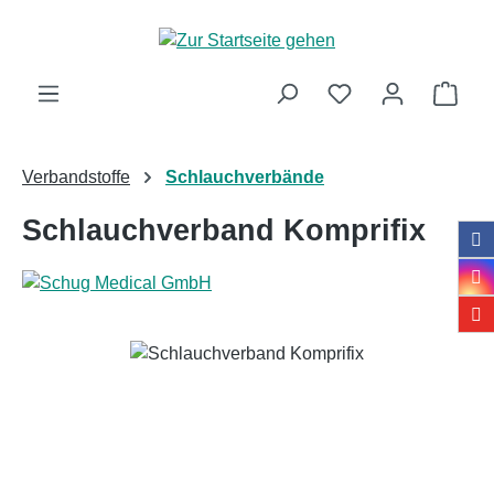
Zum Hauptinhalt springen
Ware
Verbandstoffe
Schlauchverbände
Schlauchverband Komprifix
Bildergalerie überspringen