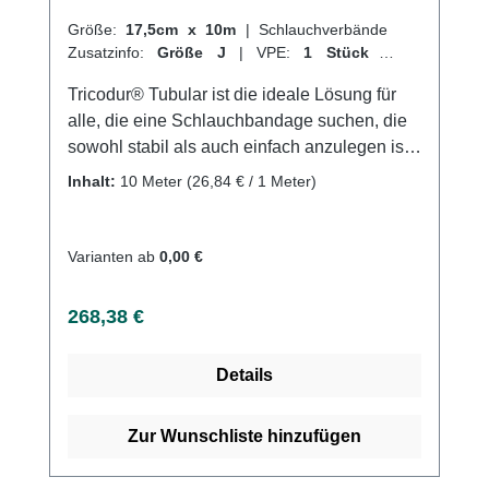
Größe:
17,5cm x 10m
|
Schlauchverbände
Zusatzinfo:
Größe J
|
VPE:
1 Stück
|
Abrechnungsart:
Selbstzahler
Tricodur® Tubular ist die ideale Lösung für
alle, die eine Schlauchbandage suchen, die
sowohl stabil als auch einfach anzulegen ist.
Dieser querelastische Schlauchverband
Inhalt:
10 Meter
(26,84 € / 1 Meter)
bietet nicht nur Unterstützung und Fixierung,
sondern ist auch hautfreundlich und
luftdurchlässig. Hergestellt aus einer
Varianten ab
0,00 €
Mischung aus Baumwolle, Elastodien und
Polyamid, ist Tricodur® Tubular nach den
Regulärer Preis:
268,38 €
richtigen Waschhinweisen auch waschbar.
Eignet sich perfekt als Verbandmaterial oder
Details
zur Anwendung von Wärme- und
Kältekompressen. Weitere Informationen des
Herstellers Kaufen Sie jetzt Tricodur Tubolar
Zur Wunschliste hinzufügen
online bei uns und profitieren Sie von
unserem schnellen Versand und unserem