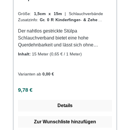
Größe:
1,5cm x 15m
|
Schlauchverbände
Zusatzinfo:
Gr. 0 R Kinderfinger- & Zehen
|
VPE:
1 Stück
|
Abrechnungsart:
Selbstzahler
Der nahtlos gestrickte Stülpa
Schlauchverband bietet eine hohe
Querdehnbarkeit und lässt sich ohne
Hilfsmittel einfach anlegen. Er kann an jeder
Inhalt:
15 Meter
(0,65 € / 1 Meter)
beliebigen Stelle durchtrennt werden, ohne
dass Laufmaschen entstehen. Der Verband
sitzt faltenfrei und durch die geschlossene
Varianten ab
0,00 €
Oberfläche bleibt er auch bei mechanischer
Beanspruchung in Position, sodass
Regulärer Preis:
9,78 €
Wundenoder empfindliche Hautpartien
zuverlässig geschützt werden. Der Verbandist
Details
saugfähig, luftdurchlässig und sterilisierbar
(Dampf A 134 °C). Er ist sowohl auf Rollen als
auch als Fertigverband erhältlich. Der
Zur Wunschliste hinzufügen
Schlauchverband besteht aus 70% Viskose