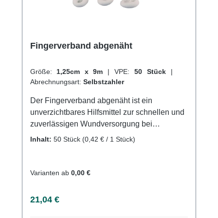
Fingerverband abgenäht
Größe:
1,25cm x 9m
|
VPE:
50 Stück
|
Abrechnungsart:
Selbstzahler
Der Fingerverband abgenäht ist ein
unverzichtbares Hilfsmittel zur schnellen und
zuverlässigen Wundversorgung bei
Verletzungen an den Fingern. Der Verband
Inhalt:
50 Stück
(0,42 € / 1 Stück)
besteht aus einem weichen und
hautfreundlichen Material und ist speziell auf
die Anforderungen an Finger und
Varianten ab
0,00 €
Handgelenke abgestimmt. Der Fingerverband
abgenäht ist sowohl atmungsaktiv als auch
Regulärer Preis:
21,04 €
wasserabweisend, was eine schnelle
Heilung der Wunde ermöglicht und zugleich