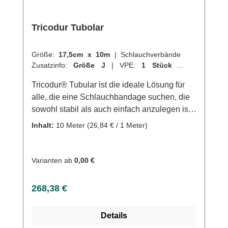
Tricodur Tubolar
Größe:
17,5cm x 10m
|
Schlauchverbände
Zusatzinfo:
Größe J
|
VPE:
1 Stück
|
Abrechnungsart:
Selbstzahler
Tricodur® Tubular ist die ideale Lösung für
alle, die eine Schlauchbandage suchen, die
sowohl stabil als auch einfach anzulegen ist.
Dieser querelastische Schlauchverband
Inhalt:
10 Meter
(26,84 € / 1 Meter)
bietet nicht nur Unterstützung und Fixierung,
sondern ist auch hautfreundlich und
luftdurchlässig. Hergestellt aus einer
Varianten ab
0,00 €
Mischung aus Baumwolle, Elastodien und
Polyamid, ist Tricodur® Tubular nach den
Regulärer Preis:
268,38 €
richtigen Waschhinweisen auch waschbar.
Eignet sich perfekt als Verbandmaterial oder
Details
zur Anwendung von Wärme- und