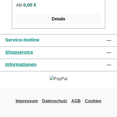
faltenfrei AnlageHohe Luftdurchlässigkeit und
Regulärer Preis:
Ab
0,00 €
passgenauer
SitzLuftdurchlässigSekretdurchlässigreißbar
Details
Kaufen Sie jetzt Synthetik Wattebinden online
bei uns und profitieren Sie von unserem
schnellen Versand und unserem
Service-Hotline
hervorragenden Kundenservice.
Shopservice
Informationen
Impressum
Datenschutz
AGB
Cookies