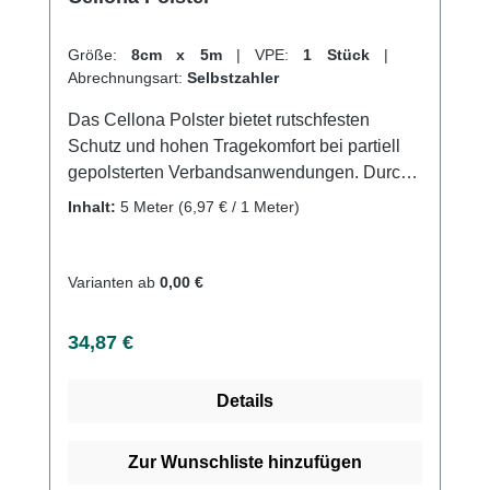
Größe:
8cm x 5m
|
VPE:
1 Stück
|
Abrechnungsart:
Selbstzahler
Das Cellona Polster bietet rutschfesten
Schutz und hohen Tragekomfort bei partiell
gepolsterten Verbandsanwendungen. Durch
seine luftdurchlässige, selbstklebende
Inhalt:
5 Meter
(6,97 € / 1 Meter)
Struktur und den hautfreundlichen Kleber
bleibt es an Ort und Stelle und verhindert
Druckstellen. Es ist in verschiedenen Größen
Varianten ab
0,00 €
und Stärken als Folienbeutel oder gerollte
Version erhältlich und besteht aus 50%
Regulärer Preis:
34,87 €
Polyester, 30% Polypropylen und 20%
Viskose. Weitere Informationen des
Details
Herstellers Kaufen Sie jetzt Cellona Polster
online bei uns und profitieren Sie von
unserem schnellen Versand und unserem
Zur Wunschliste hinzufügen
hervorragenden Kundenservice.