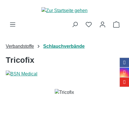
Zum Hauptinhalt springen
Ware
Verbandstoffe
Schlauchverbände
Tricofix
Bildergalerie überspringen