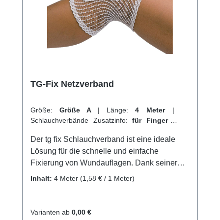
Sie jetzt TG Schlauchverband online bei uns
und profitieren Sie von unserem schnellen
Versand und unserem hervorragenden
Kundenservice.
TG-Fix Netzverband
Größe:
Größe A
|
Länge:
4 Meter
|
Schlauchverbände Zusatzinfo:
für Finger
|
VPE:
1 Stück
|
Abrechnungsart:
Selbstzahler
Der tg fix Schlauchverband ist eine ideale
Lösung für die schnelle und einfache
Fixierung von Wundauflagen. Dank seiner
weitmaschigen und hochelastischen Struktur
Inhalt:
4 Meter
(1,58 € / 1 Meter)
passt er sich perfekt an jede Körperform an
und garantiert so einen angenehmen
Tragekomfort. Das maschenfeste Material des
Varianten ab
0,00 €