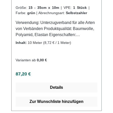
Begleiter bei der Wundversorgung von
Fingerverletzungen und zeichnet sich durch
Größe:
15 - 35cm x 10m
|
VPE:
1 Stück
|
Farbe:
grün
|
Abrechnungsart:
Selbstzahler
seine Anpassungsfähigkeit, seinen hohen
Tragekomfort sowie seine einfache
Verwendung: Unterzugverband für alle Arten
Anwendung aus. Kaufen Sie jetzt
von Verbänden Produktqualität: Baumwolle,
Fingerverband abgenäht online bei uns und
Polyamid, Elastan Eigenschaften:
profitieren Sie von unserem schnellen
Extraweicher Frotte zum agenehmen Tragen.
Inhalt:
10 Meter
(8,72 € / 1 Meter)
Versand und unserem hervorragenden
Besonders im Sommer sehr angenehm durch
Kundenservice.
hohe Luftzirkulation. Zeitersparnis durch
schnelle Applikation. Kaufen Sie jetzt Frotte-
Varianten ab
0,00 €
Schlauchverbände soft online bei uns und
profitieren Sie von unserem schnellen
Regulärer Preis:
87,20 €
Versand und unserem hervorragenden
Kundenservice.
Details
Zur Wunschliste hinzufügen