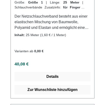
Größe:
Größe 1
|
Länge:
25 Meter
|
Schlauchverbände Zusatzinfo:
für Finger
|
VPE:
1 Stück
|
Abrechnungsart:
Selbstzahler
Der Netzschlauchverband besteht aus einer
elastischen Mischung von Baumwolle,
Polyamid und Elastan und ermöglicht eine
schnelle und einfache Anwendung ohne
Inhalt:
25 Meter
(1,60 € / 1 Meter)
komplizierte Verbandtechniken. Durch seine
hohe Baumwollanteil sorgt er für eine sichere
und dauerhafte Fixierung. Er lässt sich an
Varianten ab
0,00 €
jeder Stelle durchtrennen, ohne zu reißen
oder auszufransen und ist sterilisierbar (bei
Regulärer Preis:
40,08 €
einer Dampfsterilisation von 134°C). Der
Schlauchverband eignet sich perfekt für die
Details
Fixierung von Polstermaterial an
druckgefährdeten Körperstellen und ist in
verschiedenen Größen erhältlich. Weitere
Zur Wunschliste hinzufügen
Informationen des Herstellers Kaufen Sie jetzt
Stülpa-Fix Schlauchverbände online bei uns