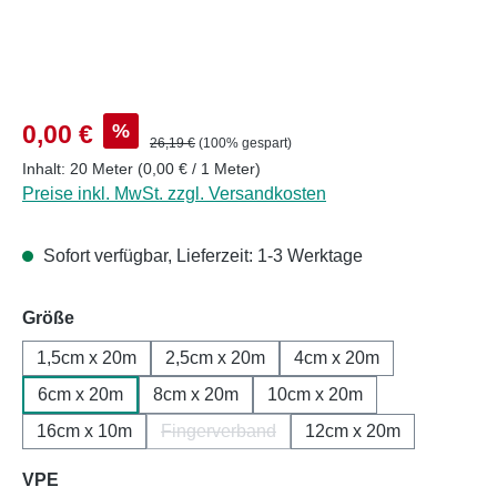
Verkaufspreis:
%
0,00 €
Regulärer Preis:
26,19 €
(100% gespart)
Inhalt:
20 Meter
(0,00 € / 1 Meter)
Preise inkl. MwSt. zzgl. Versandkosten
Sofort verfügbar, Lieferzeit: 1-3 Werktage
auswählen
Größe
1,5cm x 20m
2,5cm x 20m
4cm x 20m
6cm x 20m
8cm x 20m
10cm x 20m
16cm x 10m
Fingerverband
12cm x 20m
(Diese Option ist zurzeit nicht verfügbar.
auswählen
VPE