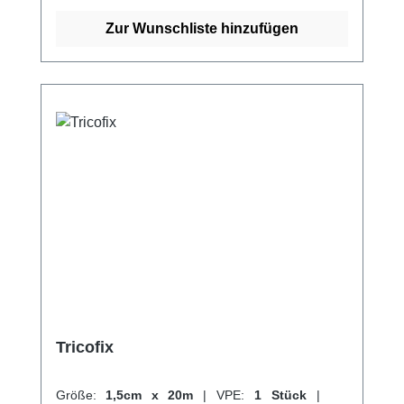
Kältekompressen. Weitere Informationen des
Herstellers Kaufen Sie jetzt Tricodur Tubolar
Zur Wunschliste hinzufügen
online bei uns und profitieren Sie von
unserem schnellen Versand und unserem
hervorragenden Kundenservice.
Tricofix
Größe:
1,5cm x 20m
|
VPE:
1 Stück
|