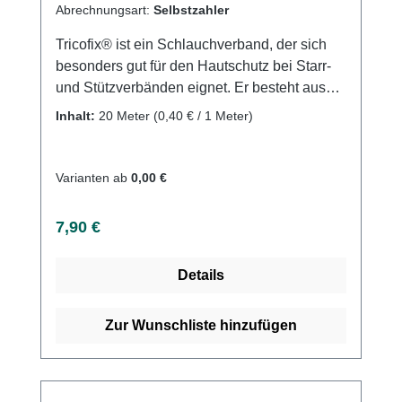
Abrechnungsart:
Selbstzahler
Tricofix® ist ein Schlauchverband, der sich
besonders gut für den Hautschutz bei Starr-
und Stützverbänden eignet. Er besteht aus
100% reiner Baumwolle und hat sich in der
Inhalt:
20 Meter
(0,40 € / 1 Meter)
flexiblen Anwendung seit Jahren bewährt.
Der rund gestrickte Verband ist gut
hautverträglich und lässt sich in seiner Breite
Varianten ab
0,00 €
sehr dehnen und durch Strecken wieder
enger werden. Tricofix® eignet sich als
Regulärer Preis:
7,90 €
Verbandschutz, als Hautschutz unter Starr-
und Stützverbänden sowie unter klebenden
Details
und entlastenden Verbänden und zur
Fixierung von Wundauflagen und Verbänden.
Weitere Informationen des Herstellers Kaufen
Zur Wunschliste hinzufügen
Sie jetzt Tricofix Schlauchverband online bei
uns und profitieren Sie von unserem
schnellen Versand und unserem