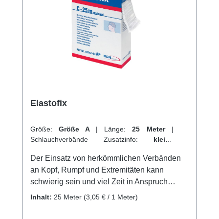
durch einen materialbedingten Hafteffekt
beim Anlegen erleichtert. Mit Cellona
Synthetikwatte kann man sicher sein, dass
exponierte Knochen und Nervenpartien
angemessen geschützt werden. Weitere
Informationen des Herstellers Kaufen Sie jetzt
Cellona Synthetikwatte online bei uns und
profitieren Sie von unserem schnellen
Versand und unserem hervorragenden
Elastofix
Kundenservice.
Größe:
Größe A
|
Länge:
25 Meter
|
Schlauchverbände Zusatzinfo:
kleine
Extremitäten + Finger
|
VPE:
1 Stück
|
Der Einsatz von herkömmlichen Verbänden
Abrechnungsart:
Selbstzahler
an Kopf, Rumpf und Extremitäten kann
schwierig sein und viel Zeit in Anspruch
nehmen. Als Alternative bietet sich hier der
Inhalt:
25 Meter
(3,05 € / 1 Meter)
hochelastische Netzschlauchverband
Elastofix® an. Mit nur vier Größen können