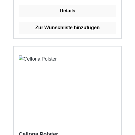
anpassungsfähigen und bequemen
Details
Beschaffenheit ermöglicht der Adaptic Digit
eine maximale Beweglichkeit für Hand und
Fuß, ohne dass er sich mit der Wunde
Zur Wunschliste hinzufügen
verklebt. Die einfache Anwendung des
Verbands gibt Patienten die Möglichkeit, den
Verbandwechsel selbst zu Hause
vorzunehmen. Weitere Vorteile des Verbands
sind: Maximale Beweglichkeit für Hand und
Fuß dank optimaler Passform Sanft und
schonend von der Wunde zu entfernen Kann
bis zu 7 Tagen auf der Wunde verbleiben
Weitere Informationen des Herstellers Kaufen
Sie jetzt Adaptic Verband online bei uns und
profitieren Sie von unserem schnellen
Versand und unserem hervorragenden
Kundenservice.
Cellona Polster