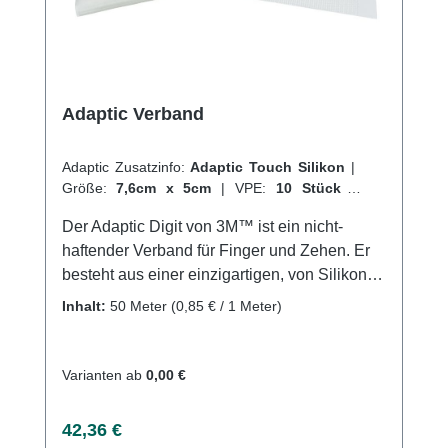
Adaptic Verband
Adaptic Zusatzinfo:
Adaptic Touch Silikon
|
Größe:
7,6cm x 5cm
|
VPE:
10 Stück
|
Abrechnungsart:
Selbstzahler
Der Adaptic Digit von 3M™ ist ein nicht-
haftender Verband für Finger und Zehen. Er
besteht aus einer einzigartigen, von Silikon
ummantelten Kontaktschicht, die nicht an der
Inhalt:
50 Meter
(0,85 € / 1 Meter)
Wunde haftet, sowie einem weichen
Fließstoff. Der Verband ist speziell für die
Anwendung an Fingern und Zehen konzipiert
Varianten ab
0,00 €
und lässt sich einfach und schnell anbringen,
ohne dass hierfür eine Anwendungshilfe oder
Regulärer Preis:
42,36 €
Schere erforderlich sind. Dank seiner