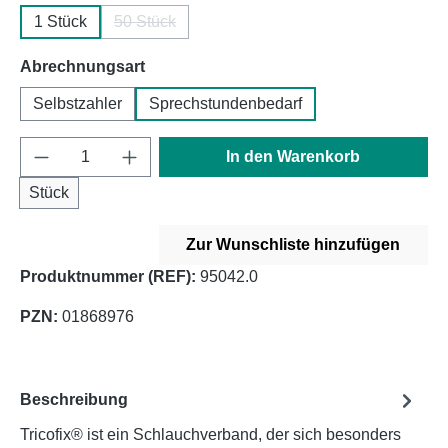
1 Stück
50 Stück
(Diese Option ist zurzeit nicht verfügbar.)
auswählen
Abrechnungsart
Selbstzahler
Sprechstundenbedarf
Produkt Anzahl: Gib den gewünschten Wert e
In den Warenkorb
Stück
Zur Wunschliste hinzufügen
Produktnummer (REF):
95042.0
PZN:
01868976
Beschreibung
Tricofix® ist ein Schlauchverband, der sich besonders