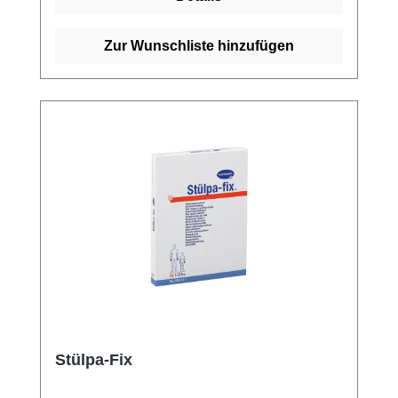
saugfähig, luftdurchlässig und sterilisierbar
(Dampf A 134 °C). Er ist sowohl auf Rollen als
auch als Fertigverband erhältlich. Der
Zur Wunschliste hinzufügen
Schlauchverband besteht aus 70% Viskose
und 30% Baumwolle. Weitere Informationen
des Herstellers Kaufen Sie jetzt Stülpa Rollen
Schlauchverband online bei uns und
profitieren Sie von unserem schnellen
Versand und unserem hervorragenden
Kundenservice.
Stülpa-Fix