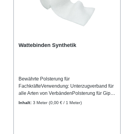
Wattebinden Synthetik
Bewährte Polsterung für
FachkräfteVerwendung: Unterzugverband für
alle Arten von VerbändenPolsterung für Gipse
und Schienen Produktqualität: 100%
Inhalt:
3 Meter
(0,00 € / 1 Meter)
Polyesterfasern, ungebleicht Stapelfaser-
Nadelvliesstoff mechanisch vernadelt, ohne
chemische Zusatzstoffe Eigenschaften: Durch
sehr weiche Oberflächenstruktur erfolgt eine