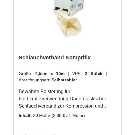
online bei uns und profitieren Sie von
unserem schnellen Versand und unserem
hervorragenden Kundenservice.
Schlauchverband Komprifix
Größe:
4,5cm x 10m
|
VPE:
2 Stück
|
Abrechnungsart:
Selbstzahler
Bewährte Polsterung für
FachkräfteVerwendung:Dauerelastischer
Schlauchverband zur Kompression und
EntlastungFixierung und Stützung von
Inhalt:
20 Meter
(2,88 € / 1 Meter)
VerbändenProduktqualität: 83% Baumwolle,
9% Elastodiene, 8% PolyamidEigenschaften:
Durch den schwebenden Faden schmiegt