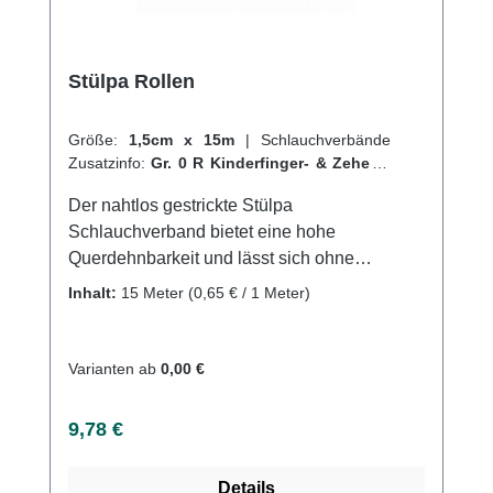
Stülpa Rollen
Größe:
1,5cm x 15m
|
Schlauchverbände
Zusatzinfo:
Gr. 0 R Kinderfinger- & Zehen
|
VPE:
1 Stück
|
Abrechnungsart:
Selbstzahler
Der nahtlos gestrickte Stülpa
Schlauchverband bietet eine hohe
Querdehnbarkeit und lässt sich ohne
Hilfsmittel einfach anlegen. Er kann an jeder
Inhalt:
15 Meter
(0,65 € / 1 Meter)
beliebigen Stelle durchtrennt werden, ohne
dass Laufmaschen entstehen. Der Verband
sitzt faltenfrei und durch die geschlossene
Varianten ab
0,00 €
Oberfläche bleibt er auch bei mechanischer
Beanspruchung in Position, sodass
Regulärer Preis:
9,78 €
Wundenoder empfindliche Hautpartien
zuverlässig geschützt werden. Der Verbandist
Details