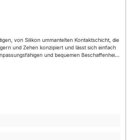
tigen, von Silikon ummantelten Kontaktschicht, die
ngern und Zehen konzipiert und lässt sich einfach
r anpassungsfähigen und bequemen Beschaffenheit
e verklebt. Die einfache Anwendung des Verbands
ands sind: Maximale Beweglichkeit für Hand und
tere Informationen des
 Versand und unserem hervorragenden Kundenservice.