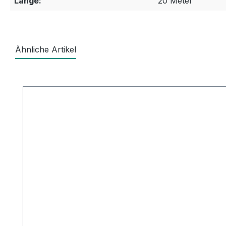
Länge:
20 Meter
Ähnliche Artikel
Produktgalerie überspringen