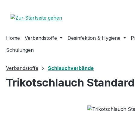
m Hauptinhalt springen
Zur Suche springen
Zur Hauptnavigation springen
Home
Verbandstoffe
Desinfektion & Hygiene
P
Schulungen
Verbandstoffe
Schlauchverbände
Trikotschlauch Standard
Bildergalerie überspringen