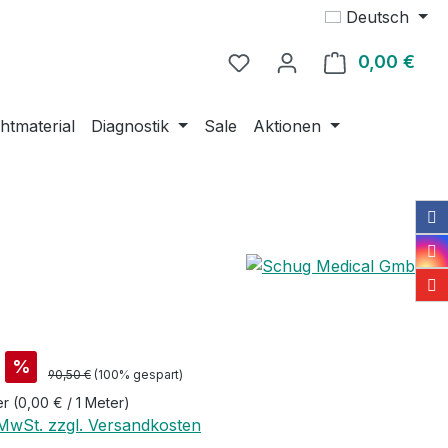
Deutsch
0,00 €
Ware
htmaterial
Diagnostik
Sale
Aktionen
is:
%
Regulärer Preis:
90,50 €
(100% gespart)
er
(0,00 € / 1 Meter)
. MwSt. zzgl. Versandkosten