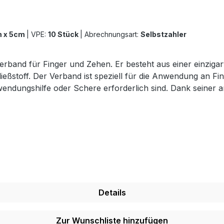
m x 5cm
|
VPE:
10 Stück
|
Abrechnungsart:
Selbstzahler
Verband für Finger und Zehen. Er besteht aus einer einzigar
ießstoff. Der Verband ist speziell für die Anwendung an Fi
nwendungshilfe oder Schere erforderlich sind. Dank seine
lichkeit für Hand und Fuß, ohne dass er sich mit der Wund
el selbst zu Hause vorzunehmen. Weitere Vorteile des Verb
unde zu entfernen Kann bis zu 7 Tagen auf der Wunde verbleiben Wei
band online bei uns und profitieren Sie von unserem schnellen
Details
Zur Wunschliste hinzufügen