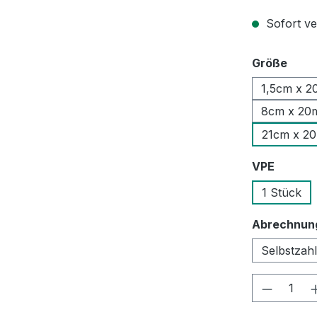
Sofort ver
ausw
Größe
1,5cm x 2
8cm x 20
21cm x 2
auswäh
VPE
1 Stück
Abrechnun
Selbstzah
Produkt