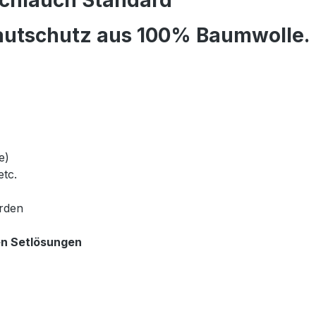
schlauch Standard"
autschutz aus 100% Baumwolle.
e)
tc.
rden
en Setlösungen