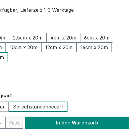
fügbar, Lieferzeit: 1-3 Werktage
ählen
0m
2,5cm x 20m
4cm x 20m
6cm x 20m
m
10cm x 20m
12cm x 20m
16cm x 20m
0m
len
auswählen
gsart
ler
Sprechstundenbedarf
 Anzahl: Gib den gewünschten Wert ein 
Pack
In den Warenkorb