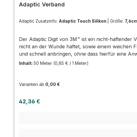
Adaptic Verband
Adaptic Zusatzinfo:
Adaptic Touch Silikon
|
Größe:
7,6c
Der Adaptic Digit von 3M™ ist ein nicht-haftender 
nicht an der Wunde haftet, sowie einem weichen Fl
und schnell anbringen, ohne dass hierfür eine A
ermöglicht der Adaptic Digit eine maximale Beweg
Inhalt:
50 Meter
(0,85 € / 1 Meter)
gibt Patienten die Möglichkeit, den Verbandwechs
Fuß dank optimaler Passform Sanft und schonend von der W
Herstellers Kaufen Sie jetzt Adaptic Ver
Varianten ab
0,00 €
Regulärer Preis:
42,36 €