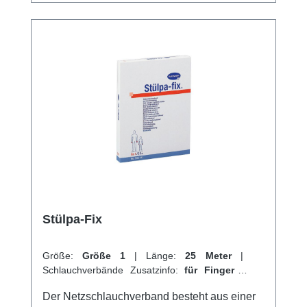
und 30% Baumwolle. Weitere Informationen
des Herstellers Kaufen Sie jetzt Stülpa Rollen
Schlauchverband online bei uns und
profitieren Sie von unserem schnellen
Versand und unserem hervorragenden
Kundenservice.
Stülpa-Fix
Größe:
Größe 1
|
Länge:
25 Meter
|
Schlauchverbände Zusatzinfo:
für Finger
|
VPE:
1 Stück
|
Abrechnungsart:
Selbstzahler
Der Netzschlauchverband besteht aus einer