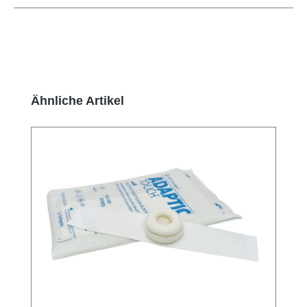
Produktgalerie überspringen
Ähnliche Artikel