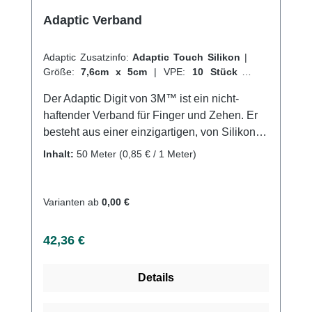
Adaptic Verband
Adaptic Zusatzinfo:
Adaptic Touch Silikon
|
Größe:
7,6cm x 5cm
|
VPE:
10 Stück
|
Abrechnungsart:
Selbstzahler
Der Adaptic Digit von 3M™ ist ein nicht-
haftender Verband für Finger und Zehen. Er
besteht aus einer einzigartigen, von Silikon
ummantelten Kontaktschicht, die nicht an der
Inhalt:
50 Meter
(0,85 € / 1 Meter)
Wunde haftet, sowie einem weichen
Fließstoff. Der Verband ist speziell für die
Anwendung an Fingern und Zehen konzipiert
Varianten ab
0,00 €
und lässt sich einfach und schnell anbringen,
ohne dass hierfür eine Anwendungshilfe oder
Regulärer Preis:
42,36 €
Schere erforderlich sind. Dank seiner
anpassungsfähigen und bequemen
Details
Beschaffenheit ermöglicht der Adaptic Digit
eine maximale Beweglichkeit für Hand und