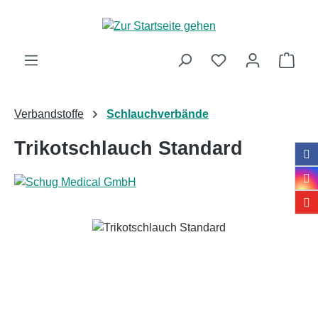
Zum Hauptinhalt springen
Ware
Verbandstoffe
Schlauchverbände
Trikotschlauch Standard
Bildergalerie überspringen