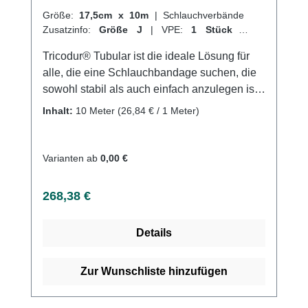
Größe:
17,5cm x 10m
|
Schlauchverbände
Zusatzinfo:
Größe J
|
VPE:
1 Stück
|
Abrechnungsart:
Selbstzahler
Tricodur® Tubular ist die ideale Lösung für
alle, die eine Schlauchbandage suchen, die
sowohl stabil als auch einfach anzulegen ist.
Dieser querelastische Schlauchverband
Inhalt:
10 Meter
(26,84 € / 1 Meter)
bietet nicht nur Unterstützung und Fixierung,
sondern ist auch hautfreundlich und
luftdurchlässig. Hergestellt aus einer
Varianten ab
0,00 €
Mischung aus Baumwolle, Elastodien und
Polyamid, ist Tricodur® Tubular nach den
Regulärer Preis:
268,38 €
richtigen Waschhinweisen auch waschbar.
Eignet sich perfekt als Verbandmaterial oder
Details
zur Anwendung von Wärme- und
Kältekompressen. Weitere Informationen des
Herstellers Kaufen Sie jetzt Tricodur Tubolar
Zur Wunschliste hinzufügen
online bei uns und profitieren Sie von
unserem schnellen Versand und unserem