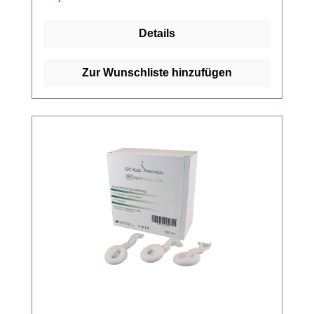
Wundinspektion. Das Material ist
hautverträglich und sitzt rutschfest und sicher.
Details
Es kann an jeder Stelle und in jede Richtung
geschnitten werden, ohne Stauungen und
Abschnürungen zu verursachen und den
Zur Wunschliste hinzufügen
normalenWärme- und
Feuchtigkeitsaustausch der Haut bleibt
uneingeschränkt erhalten. Elastofix® besteht
aus 55 % Baumwolle, 25 % Elastodien und
20 % Polyamid. Weitere Informationen des
Herstellers Kaufen Sie jetzt Elastofix
Schlauchverbände online bei uns und
profitieren Sie von unserem schnellen
Versand und unserem hervorragenden
Kundenservice.