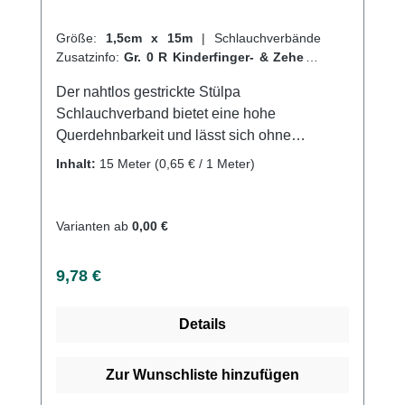
Größe:
1,5cm x 15m
|
Schlauchverbände
Zusatzinfo:
Gr. 0 R Kinderfinger- & Zehen
|
VPE:
1 Stück
|
Abrechnungsart:
Selbstzahler
Der nahtlos gestrickte Stülpa
Schlauchverband bietet eine hohe
Querdehnbarkeit und lässt sich ohne
Hilfsmittel einfach anlegen. Er kann an jeder
Inhalt:
15 Meter
(0,65 € / 1 Meter)
beliebigen Stelle durchtrennt werden, ohne
dass Laufmaschen entstehen. Der Verband
sitzt faltenfrei und durch die geschlossene
Varianten ab
0,00 €
Oberfläche bleibt er auch bei mechanischer
Beanspruchung in Position, sodass
Regulärer Preis:
9,78 €
Wundenoder empfindliche Hautpartien
zuverlässig geschützt werden. Der Verbandist
Details
saugfähig, luftdurchlässig und sterilisierbar
(Dampf A 134 °C). Er ist sowohl auf Rollen als
auch als Fertigverband erhältlich. Der
Zur Wunschliste hinzufügen
Schlauchverband besteht aus 70% Viskose