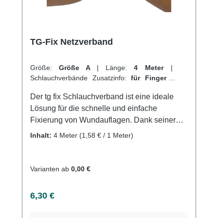
TG-Fix Netzverband
Größe:
Größe A
|
Länge:
4 Meter
|
Schlauchverbände Zusatzinfo:
für Finger
|
VPE:
1 Stück
|
Abrechnungsart:
Selbstzahler
Der tg fix Schlauchverband ist eine ideale
Lösung für die schnelle und einfache
Fixierung von Wundauflagen. Dank seiner
weitmaschigen und hochelastischen Struktur
Inhalt:
4 Meter
(1,58 € / 1 Meter)
passt er sich perfekt an jede Körperform an
und garantiert so einen angenehmen
Tragekomfort. Das maschenfeste Material des
Varianten ab
0,00 €
Netzschlauchs verhindert das Einreißen des
Verbands und ermöglicht eine flexible
Regulärer Preis:
6,30 €
Anwendung in jeder Lage. Für
Wundinspektionen oder Kompressenwechsel