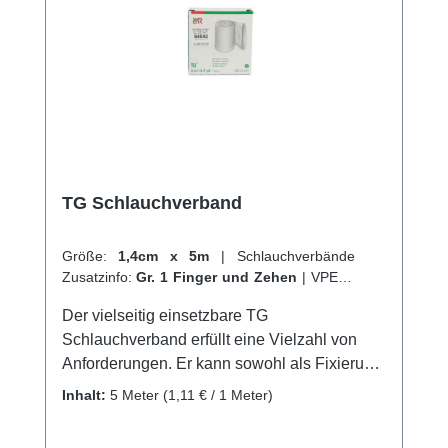
TG Schlauchverband
Größe:
1,4cm x 5m
|
Schlauchverbände
Zusatzinfo:
Gr. 1 Finger und Zehen
|
VPE:
1
Stück
|
Abrechnungsart:
Selbstzahler
Der vielseitig einsetzbare TG
Schlauchverband erfüllt eine Vielzahl von
Anforderungen. Er kann sowohl als Fixierung
von Wundauflagen und Polstermaterial
Inhalt:
5 Meter
(1,11 € / 1 Meter)
verwendet werden, als auch als Hautschutz
unter Gips-, Cast- und