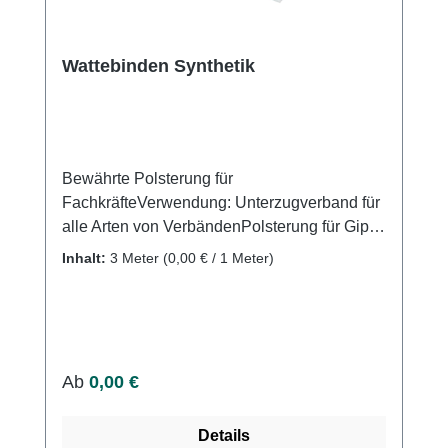
Wattebinden Synthetik
Bewährte Polsterung für
FachkräfteVerwendung: Unterzugverband für
alle Arten von VerbändenPolsterung für Gipse
und Schienen Produktqualität: 100%
Inhalt:
3 Meter
(0,00 € / 1 Meter)
Polyesterfasern, ungebleicht Stapelfaser-
Nadelvliesstoff mechanisch vernadelt, ohne
chemische Zusatzstoffe Eigenschaften: Durch
sehr weiche Oberflächenstruktur erfolgt eine
faltenfrei AnlageHohe Luftdurchlässigkeit und
Regulärer Preis:
Ab
0,00 €
passgenauer
SitzLuftdurchlässigSekretdurchlässigreißbar
Details
Kaufen Sie jetzt Synthetik Wattebinden online