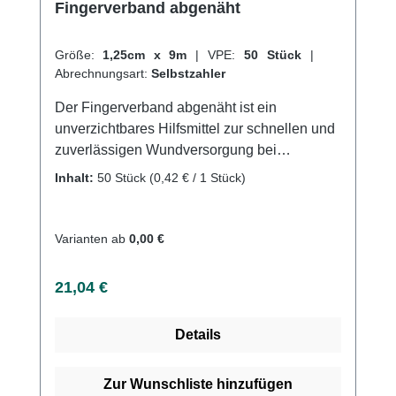
Fingerverband abgenäht
Größe:
1,25cm x 9m
|
VPE:
50 Stück
|
Abrechnungsart:
Selbstzahler
Der Fingerverband abgenäht ist ein
unverzichtbares Hilfsmittel zur schnellen und
zuverlässigen Wundversorgung bei
Verletzungen an den Fingern. Der Verband
Inhalt:
50 Stück
(0,42 € / 1 Stück)
besteht aus einem weichen und
hautfreundlichen Material und ist speziell auf
die Anforderungen an Finger und
Varianten ab
0,00 €
Handgelenke abgestimmt. Der Fingerverband
abgenäht ist sowohl atmungsaktiv als auch
Regulärer Preis:
21,04 €
wasserabweisend, was eine schnelle
Heilung der Wunde ermöglicht und zugleich
Details
ein angenehmes Tragegefühl gewährleistet.
Das Material ist so flexibel, dass der Verband
ohne Probleme um den Finger gewickelt
Zur Wunschliste hinzufügen