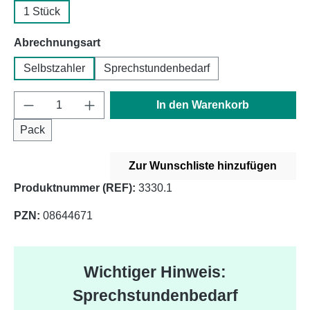
1 Stück
auswählen
Abrechnungsart
Selbstzahler
Sprechstundenbedarf
Produkt Anzahl: Gib den gewünschten Wert e
In den Warenkorb
Pack
Zur Wunschliste hinzufügen
Produktnummer (REF):
3330.1
PZN:
08644671
Wichtiger Hinweis:
Sprechstundenbedarf