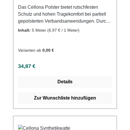
Das Cellona Polster bietet rutschfesten
Schutz und hohen Tragekomfort bei partiell
gepolsterten Verbandsanwendungen. Durch
seine luftdurchlässige, selbstklebende
Inhalt:
5 Meter
(6,97 € / 1 Meter)
Struktur und den hautfreundlichen Kleber
bleibt es an Ort und Stelle und verhindert
Druckstellen. Es ist in verschiedenen Größen
Varianten ab
0,00 €
und Stärken als Folienbeutel oder gerollte
Version erhältlich und besteht aus 50%
Regulärer Preis:
34,87 €
Polyester, 30% Polypropylen und 20%
Viskose. Weitere Informationen des
Details
Herstellers Kaufen Sie jetzt Cellona Polster
online bei uns und profitieren Sie von
unserem schnellen Versand und unserem
Zur Wunschliste hinzufügen
hervorragenden Kundenservice.