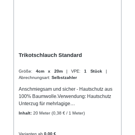
Trikotschlauch Standard
Größe:
4cm x 20m
|
VPE:
1 Stück
|
Abrechnungsart:
Selbstzahler
Anschmiegsam und sicher - Hautschutz aus
100% Baumwolle.Verwendung: Hautschutz
Unterzug für mehrlagige
Kompressionsysteme Unterzugverband bei
Inhalt:
20 Meter
(0,38 € / 1 Meter)
Syntehtischen Gipsverbänden Unterzug bei
Zinkleimverbänden (Halbstarrverbände)
Schnelle Fixierung von Verbänden an Rumpf,
Varianten ab
0,00 €