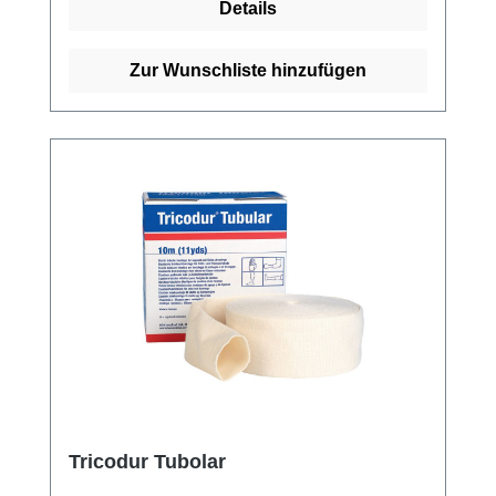
Details
ist es lediglich notwendig, den Schlauch
partiell abzuheben oder zurückzustreifen. Der
tg fix Schlauchverband eignet sich durch
Zur Wunschliste hinzufügen
seine Anpassbarkeit an unterschiedliche
Längen und Größen sowohl für große als
auch kleine Körperstellen wie Kopf, Rumpf,
Hüfte, Achselhöhle, Finger, Hände und Füße.
Die Produktzusammensetzung besteht aus
71% Polyamid (gekräuselt) und 29%
Elastodien (Latex), ohne optische Aufheller.
Weitere Informationen des Herstellers Kaufen
Sie jetzt TG-Fix Netzverband online bei uns
und profitieren Sie von unserem schnellen
Versand und unserem hervorragenden
Kundenservice.
Tricodur Tubolar