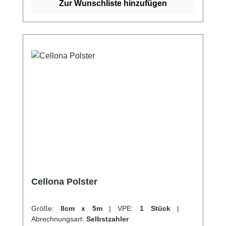
Fuß, ohne dass er sich mit der Wunde
Zur Wunschliste hinzufügen
verklebt. Die einfache Anwendung des
Verbands gibt Patienten die Möglichkeit, den
Verbandwechsel selbst zu Hause
vorzunehmen. Weitere Vorteile des Verbands
sind: Maximale Beweglichkeit für Hand und
Fuß dank optimaler Passform Sanft und
schonend von der Wunde zu entfernen Kann
bis zu 7 Tagen auf der Wunde verbleiben
Weitere Informationen des Herstellers Kaufen
Sie jetzt Adaptic Verband online bei uns und
profitieren Sie von unserem schnellen
Versand und unserem hervorragenden
Kundenservice.
Cellona Polster
Größe:
8cm x 5m
|
VPE:
1 Stück
|
Abrechnungsart:
Selbstzahler