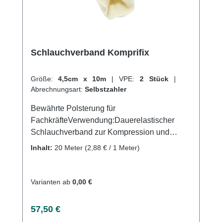
Schlauchverband Komprifix
Größe:
4,5cm x 10m
|
VPE:
2 Stück
|
Abrechnungsart:
Selbstzahler
Bewährte Polsterung für
FachkräfteVerwendung:Dauerelastischer
Schlauchverband zur Kompression und
EntlastungFixierung und Stützung von
Inhalt:
20 Meter
(2,88 € / 1 Meter)
VerbändenProduktqualität: 83% Baumwolle,
9% Elastodiene, 8% PolyamidEigenschaften:
Durch den schwebenden Faden schmiegt
Varianten ab
0,00 €
sich der Schlauchverband immer dem
Köprerteil anEr kann auch mehrfach
Regulärer Preis:
57,50 €
verwendbar, da es keinen Memoryeffekt gibt.