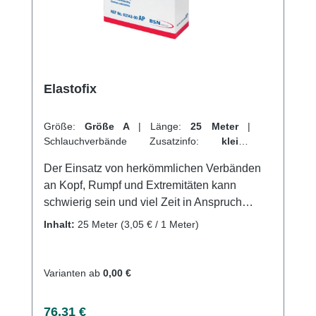
angemessen geschützt werden. Weitere
Informationen des Herstellers Kaufen Sie jetzt
Cellona Synthetikwatte online bei uns und
profitieren Sie von unserem schnellen
Versand und unserem hervorragenden
Elastofix
Kundenservice.
Größe:
Größe A
|
Länge:
25 Meter
|
Schlauchverbände Zusatzinfo:
kleine
Extremitäten + Finger
|
VPE:
1 Stück
|
Der Einsatz von herkömmlichen Verbänden
Abrechnungsart:
Selbstzahler
an Kopf, Rumpf und Extremitäten kann
schwierig sein und viel Zeit in Anspruch
nehmen. Als Alternative bietet sich hier der
Inhalt:
25 Meter
(3,05 € / 1 Meter)
hochelastische Netzschlauchverband
Elastofix® an. Mit nur vier Größen können
alle Anwendungen abgedeckt werden.
Varianten ab
0,00 €
Elastofix® ermöglicht einen schnellen
Wechsel der Wundauflage und eine einfache
Regulärer Preis:
76,31 €